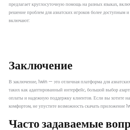
предлагает круглосуточную помощь на разных языках, вклю
решение проблем для азиатских игроков более доступным и
включают:
Чат с оператором;
Электронная почта;
Телефонная связь.
Заключение
В заключение, 1win — это отличная платформа для азиатск
таких как адаптированный интерфейс, большой выбор азарт
оплаты и надежную поддержку клиентов. Если вы хотите на
комфортом, не упустите возможность скачать приложение 1w
Часто задаваемые вопр