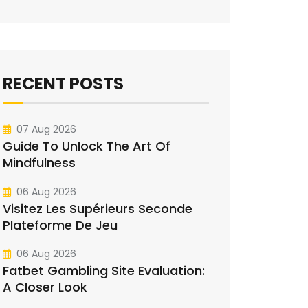
RECENT POSTS
07 Aug 2026
Guide To Unlock The Art Of
Mindfulness
06 Aug 2026
Visitez Les Supérieurs Seconde
Plateforme De Jeu
06 Aug 2026
Fatbet Gambling Site Evaluation:
A Closer Look