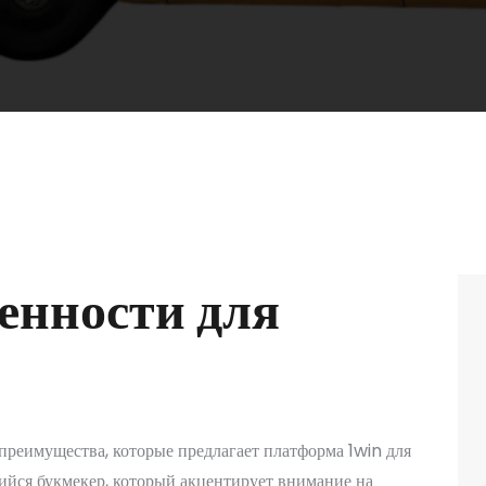
бенности для
преимущества, которые предлагает платформа 1win для
щийся букмекер, который акцентирует внимание на