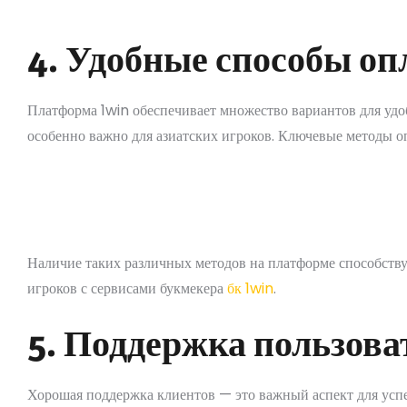
Кешбэк на проигрыши, что позволяет вернуть часть
4. Удобные способы о
Платформа 1win обеспечивает множество вариантов для удо
особенно важно для азиатских игроков. Ключевые методы о
Кредитные и дебетовые карты: Visa, MasterCard;
Электронные кошельки: Skrill, Neteller;
Криптовалюты: Bitcoin и другие.
Наличие таких различных методов на платформе способств
игроков с сервисами букмекера
бк 1win
.
5. Поддержка пользова
Хорошая поддержка клиентов — это важный аспект для ус