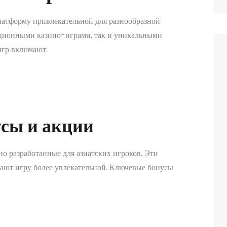
платформу привлекательной для разнообразной
диционными казино-играми, так и уникальными
игр включают:
к футбол и баскетбол;
ународных лотереях.
усы и акции
но разработанные для азиатских игроков. Эти
ают игру более увлекательной. Ключевые бонусы