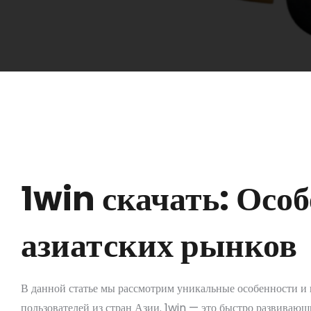
1win скачать: Осо
азиатских рынков
В данной статье мы рассмотрим уникальные особенности и 
пользователей из стран Азии. 1win — это быстро развиваю