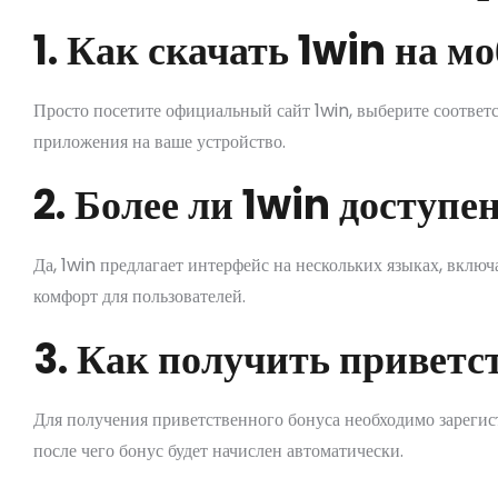
1. Как скачать 1win на 
Просто посетите официальный сайт 1win, выберите соответ
приложения на ваше устройство.
2. Более ли 1win доступе
Да, 1win предлагает интерфейс на нескольких языках, включ
комфорт для пользователей.
3. Как получить приветс
Для получения приветственного бонуса необходимо зарегис
после чего бонус будет начислен автоматически.