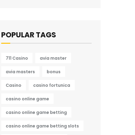
POPULAR TAGS
711 Casino
avia master
avia masters
bonus
Casino
casino fortunica
casino online game
casino online game betting
casino online game betting slots