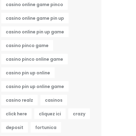
casino online game pinco
casino online game pin up
casino online pin up game
casino pinco game
casino pinco online game
casino pin up online
casino pin up online game
casino realz
casinos
click here
cliquez ici
crazy
deposit
fortunica