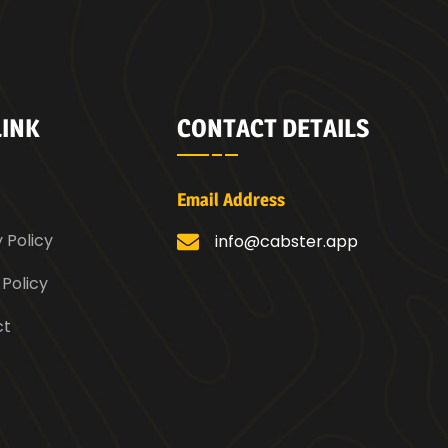
LINK
CONTACT DETAILS
Email Address
 Policy
info@cabster.app
 Policy
ct