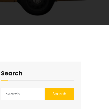
Search
Search