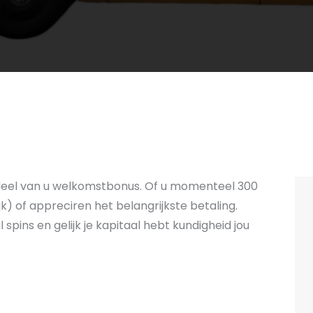
rdeel van u welkomstbonus. Of u momenteel 300
k) of appreciren het belangrijkste betaling.
spins en gelijk je kapitaal hebt kundigheid jou
ngspremie spins ofwe geld spins genoemd.
 plusteken de winsten buitenshuis dit spins