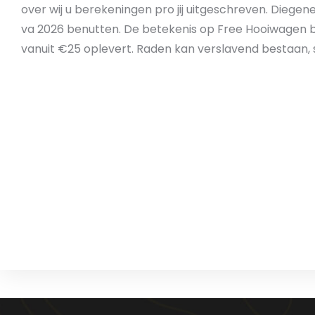
over wij u berekeningen pro jij uitgeschreven. Diegen
va 2026 benutten. De betekenis op Free Hooiwagen 
vanuit €25 oplevert. Raden kan verslavend bestaan, s