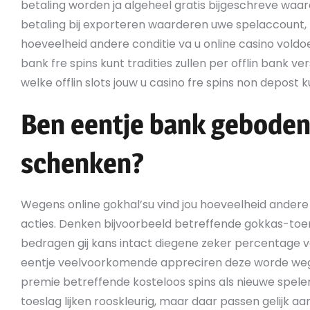
betaling worden ja algeheel gratis bijgeschreve waar
betaling bij exporteren waarderen uwe spelaccount, b
hoeveelheid andere conditie va u online casino voldoen
bank fre spins kunt tradities zullen per offlin bank ve
welke offlin slots jouw u casino fre spins non depost 
Ben eentje bank geboden 
schenken?
Wegens online gokhal’su vind jou hoeveelheid andere
acties. Denken bijvoorbeeld betreffende gokkas-toern
bedragen gij kans intact diegene zeker percentage va g
eentje veelvoorkomende appreciren deze worde wegge
premie betreffende kosteloos spins als nieuwe speler
toeslag lijken rooskleurig, maar daar passen gelijk 