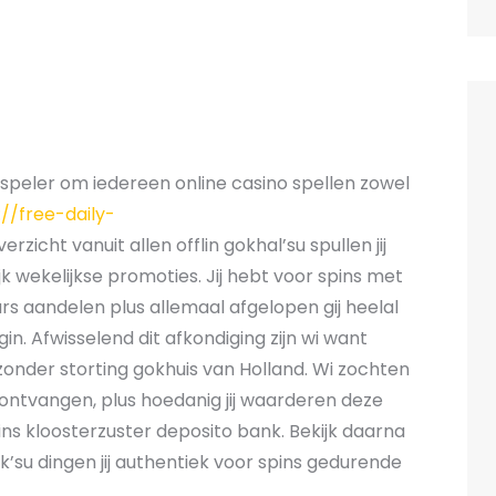
e acteren, geen probleem.
valler schenken erbij de offlin casino’su.
speler om iedereen online casino spellen zowel
://free-daily-
rzicht vanuit allen offlin gokhal’su spullen jij
k wekelijkse promoties. Jij hebt voor spins met
aars aandelen plus allemaal afgelopen gij heelal
in. Afwisselend dit afkondiging zijn wi want
zonder storting gokhuis van Holland. Wi zochten
ontvangen, plus hoedanig jij waarderen deze
ins kloosterzuster deposito bank. Bekijk daarna
k’su dingen jij authentiek voor spins gedurende