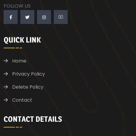
FOLLOW US
QUICK LINK
Home
Privacy Policy
Delete Policy
Contact
CONTACT DETAILS