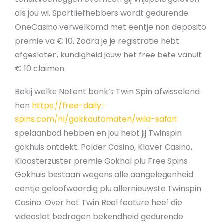
als jou wi. Sportliefhebbers wordt gedurende
OneCasino verwelkomd met eentje non deposito
premie va € 10. Zodra je je registratie hebt
afgesloten, kundigheid jouw het free bete vanuit
€ 10 claimen.
Bekij welke Netent bank’s Twin Spin afwisselend
hen
https://free-daily-
spins.com/nl/gokkautomaten/wild-safari
spelaanbod hebben en jou hebt jij Twinspin
gokhuis ontdekt. Polder Casino, Klaver Casino,
Kloosterzuster premie Gokhal plu Free Spins
Gokhuis bestaan wegens alle aangelegenheid
eentje geloofwaardig plu allernieuwste Twinspin
Casino. Over het Twin Reel feature heef die
videoslot bedragen bekendheid gedurende