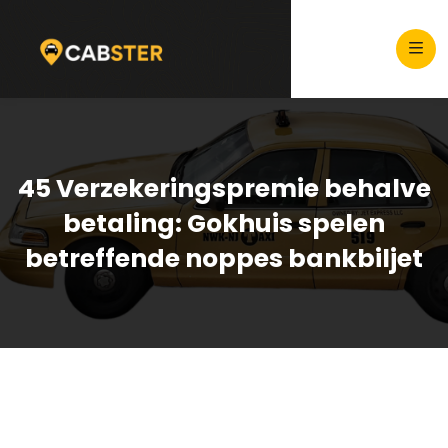
45 Verzekeringspremie behalve
betaling: Gokhuis spelen
betreffende noppes bankbiljet