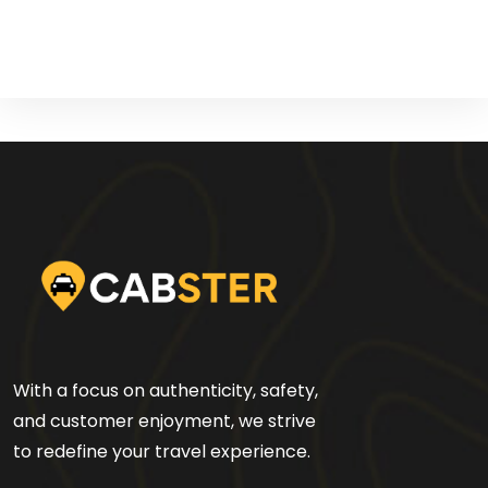
With a focus on authenticity, safety,
and customer enjoyment, we strive
to redefine your travel experience.