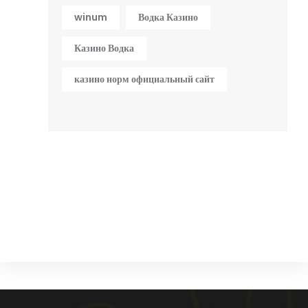
winum
Водка Казино
Казино Водка
казино норм официальный сайт