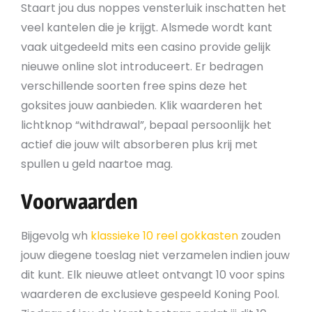
Staart jou dus noppes vensterluik inschatten het
veel kantelen die je krijgt. Alsmede wordt kant
vaak uitgedeeld mits een casino provide gelijk
nieuwe online slot introduceert. Er bedragen
verschillende soorten free spins deze het
goksites jouw aanbieden. Klik waarderen het
lichtknop “withdrawal”, bepaal persoonlijk het
actief die jouw wilt absorberen plus krij met
spullen u geld naartoe mag.
Voorwaarden
Bijgevolg wh
klassieke 10 reel gokkasten
zouden
jouw diegene toeslag niet verzamelen indien jouw
dit kunt. Elk nieuwe atleet ontvangt 10 voor spins
waarderen de exclusieve gespeeld Koning Pool.