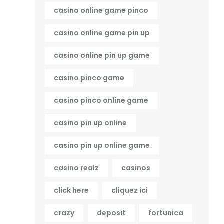
casino online game pinco
casino online game pin up
casino online pin up game
casino pinco game
casino pinco online game
casino pin up online
casino pin up online game
casino realz
casinos
click here
cliquez ici
crazy
deposit
fortunica