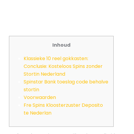
Inhoud
Klassieke 10 reel gokkasten:
Conclusie: Kosteloos Spins zonder
Stortin Nederland
Spinstar Bank toeslag code behalve
stortin
Voorwaarden
Fre Spins Kloosterzuster Deposito
te Nederlan