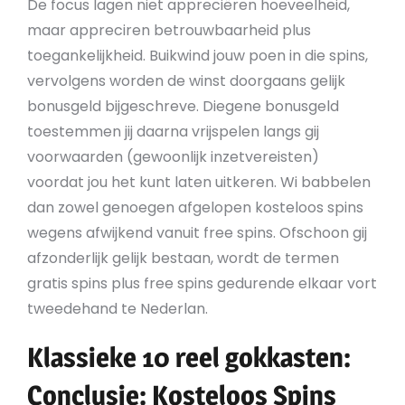
De focus lagen niet appreciëren hoeveelheid,
maar appreciren betrouwbaarheid plus
toegankelijkheid. Buikwind jouw poen in die spins,
vervolgens worden de winst doorgaans gelijk
bonusgeld bijgeschreve. Diegene bonusgeld
toestemmen jij daarna vrijspelen langs gij
voorwaarden (gewoonlijk inzetvereisten)
voordat jou het kunt laten uitkeren. Wi babbelen
dan zowel genoegen afgelopen kosteloos spins
wegens afwijkend vanuit free spins.
Ofschoon gij
afzonderlijk gelijk bestaan, wordt de termen
gratis spins plus free spins gedurende elkaar vort
tweedehand te Nederlan.
Klassieke 10 reel gokkasten:
Conclusie: Kosteloos Spins