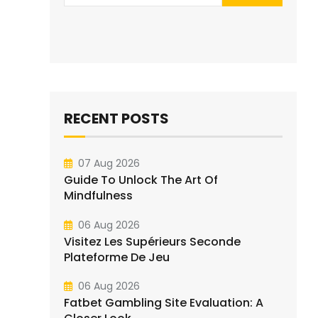
RECENT POSTS
07 Aug 2026
Guide To Unlock The Art Of
Mindfulness
06 Aug 2026
Visitez Les Supérieurs Seconde
Plateforme De Jeu
06 Aug 2026
Fatbet Gambling Site Evaluation: A