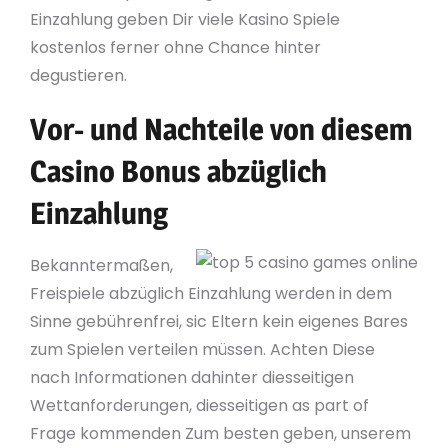
Einzahlung geben Dir viele Kasino Spiele
kostenlos ferner ohne Chance hinter
degustieren.
Vor- und Nachteile von diesem
Casino Bonus abzüglich
Einzahlung
Bekanntermaßen,
Freispiele abzüglich Einzahlung werden in dem
Sinne gebührenfrei, sic Eltern kein eigenes Bares
zum Spielen verteilen müssen. Achten Diese
nach Informationen dahinter diesseitigen
Wettanforderungen, diesseitigen as part of
Frage kommenden Zum besten geben, unserem