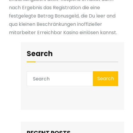
nach Ergebnis das Registration die eine
festgelegte Betrag Bonusgeld, die Du leer and
qua kleinen Beschränkungen inoffizieller
mitarbeiter Erreichbar Kasino einlösen kannst.
Search
Search
RECENT POSTS