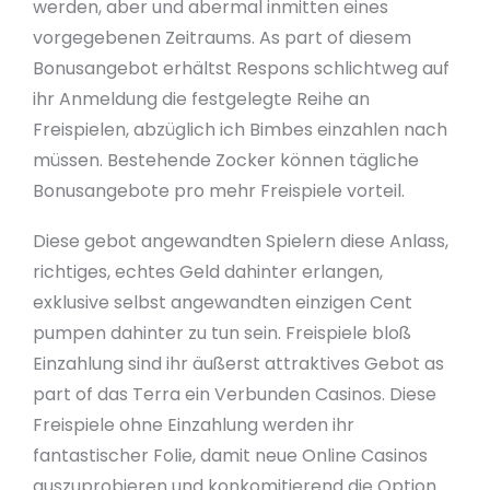
werden, aber und abermal inmitten eines
vorgegebenen Zeitraums. As part of diesem
Bonusangebot erhältst Respons schlichtweg auf
ihr Anmeldung die festgelegte Reihe an
Freispielen, abzüglich ich Bimbes einzahlen nach
müssen. Bestehende Zocker können tägliche
Bonusangebote pro mehr Freispiele vorteil.
Diese gebot angewandten Spielern diese Anlass,
richtiges, echtes Geld dahinter erlangen,
exklusive selbst angewandten einzigen Cent
pumpen dahinter zu tun sein. Freispiele bloß
Einzahlung sind ihr äußerst attraktives Gebot as
part of das Terra ein Verbunden Casinos. Diese
Freispiele ohne Einzahlung werden ihr
fantastischer Folie, damit neue Online Casinos
auszuprobieren und konkomitierend die Option