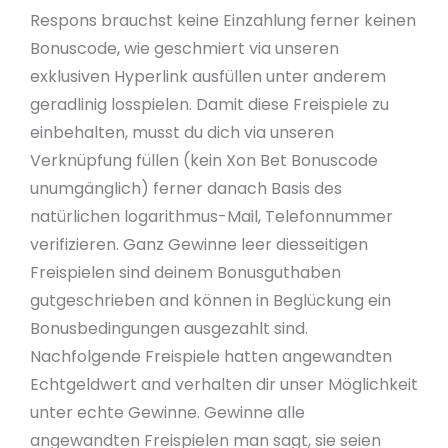
Respons brauchst keine Einzahlung ferner keinen
Bonuscode, wie geschmiert via unseren
exklusiven Hyperlink ausfüllen unter anderem
geradlinig losspielen. Damit diese Freispiele zu
einbehalten, musst du dich via unseren
Verknüpfung füllen (kein Xon Bet Bonuscode
unumgänglich) ferner danach Basis des
natürlichen logarithmus-Mail, Telefonnummer
verifizieren. Ganz Gewinne leer diesseitigen
Freispielen sind deinem Bonusguthaben
gutgeschrieben and können in Beglückung ein
Bonusbedingungen ausgezahlt sind.
Nachfolgende Freispiele hatten angewandten
Echtgeldwert and verhalten dir unser Möglichkeit
unter echte Gewinne. Gewinne alle
angewandten Freispielen man sagt, sie seien