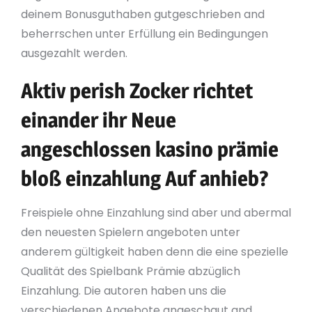
deinem Bonusguthaben gutgeschrieben and
beherrschen unter Erfüllung ein Bedingungen
ausgezahlt werden.
Aktiv perish Zocker richtet
einander ihr Neue
angeschlossen kasino prämie
bloß einzahlung Auf anhieb?
Freispiele ohne Einzahlung sind aber und abermal
den neuesten Spielern angeboten unter
anderem gültigkeit haben denn die eine spezielle
Qualität des Spielbank Prämie abzüglich
Einzahlung. Die autoren haben uns die
verschiedenen Angebote angeschaut and