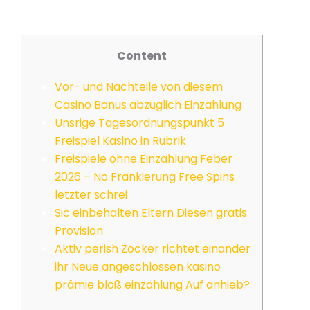
Content
Vor- und Nachteile von diesem
Casino Bonus abzüglich Einzahlung
Unsrige Tagesordnungspunkt 5
Freispiel Kasino in Rubrik
Freispiele ohne Einzahlung Feber
2026 – No Frankierung Free Spins
letzter schrei
Sic einbehalten Eltern Diesen gratis
Provision
Aktiv perish Zocker richtet einander
ihr Neue angeschlossen kasino
prämie bloß einzahlung Auf anhieb?