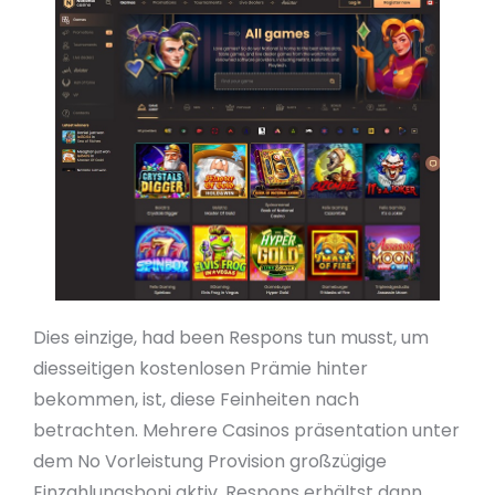
Dies einzige, had been Respons tun musst, um
diesseitigen kostenlosen Prämie hinter
bekommen, ist, diese Feinheiten nach
betrachten. Mehrere Casinos präsentation unter
dem No Vorleistung Provision großzügige
Einzahlungsboni aktiv. Respons erhältst dann