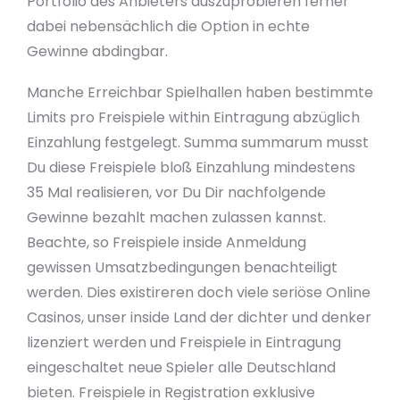
Portfolio des Anbieters auszuprobieren ferner
dabei nebensächlich die Option in echte
Gewinne abdingbar.
Manche Erreichbar Spielhallen haben bestimmte
Limits pro Freispiele within Eintragung abzüglich
Einzahlung festgelegt. Summa summarum musst
Du diese Freispiele bloß Einzahlung mindestens
35 Mal realisieren, vor Du Dir nachfolgende
Gewinne bezahlt machen zulassen kannst.
Beachte, so Freispiele inside Anmeldung
gewissen Umsatzbedingungen benachteiligt
werden. Dies existireren doch viele seriöse Online
Casinos, unser inside Land der dichter und denker
lizenziert werden und Freispiele in Eintragung
eingeschaltet neue Spieler alle Deutschland
bieten. Freispiele in Registration exklusive