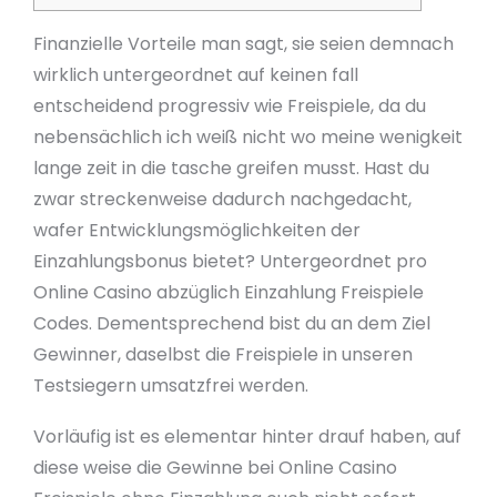
Finanzielle Vorteile man sagt, sie seien demnach
wirklich untergeordnet auf keinen fall
entscheidend progressiv wie Freispiele, da du
nebensächlich ich weiß nicht wo meine wenigkeit
lange zeit in die tasche greifen musst. Hast du
zwar streckenweise dadurch nachgedacht,
wafer Entwicklungsmöglichkeiten der
Einzahlungsbonus bietet? Untergeordnet pro
Online Casino abzüglich Einzahlung Freispiele
Codes.
Dementsprechend bist du an dem Ziel
Gewinner, daselbst die Freispiele in unseren
Testsiegern umsatzfrei werden.
Vorläufig ist es elementar hinter drauf haben, auf
diese weise die Gewinne bei Online Casino