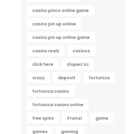
casino pinco online game
casino pin up online
casino pin up online game
casino realz
casinos
click here
cliquez ici
crazy
deposit
fortunica
fortunica casino
fortunica casino online
free spins
Frumzi
game
games
gaming