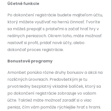
Účetné funkcie
Po dokončení registrácie budete majiteľom účtu,
ktorý môžete využívať na hernú činnosť. Tvoríte
sa môžeš prepojiť s priateľmi a začať hrať hry v
reálnych peniazoch. Okrem toho, máte možnosť
nastaviť si profil, pridať nové účty, alebo
dokončať proces registrácie.
Bonustové programy
Amonbet ponúka rôzne druhy bonusov a akcii na
rozličných úrovniach. Predovšetkým je tu
prvotriedny bezplatný vkladné balíček, ktorý sa
po dokončení registrácie zobrazuje vo vašom
účte. Taktiež máte možnosť zaradiť si o viac
peniaz, čím vám pomôže rýchlejšie hrať s hrami.