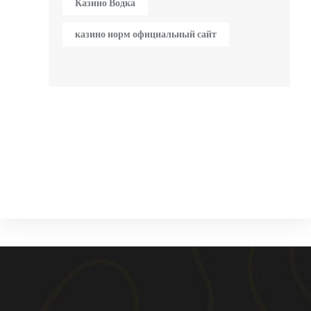
Казино Водка
казино норм официальный сайт