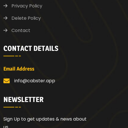
Privacy Policy
Delete Policy
Contact
CONTACT DETAILS
Email Address
info@cabster.app
NEWSLETTER
Sign Up to get updates & news about
us .