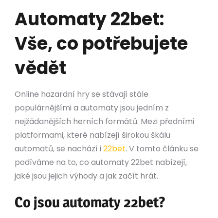
Automaty 22bet:
Vše, co potřebujete
vědět
Online hazardní hry se stávají stále
populárnějšími a automaty jsou jedním z
nejžádanějších herních formátů. Mezi předními
platformami, které nabízejí širokou škálu
automatů, se nachází i
22bet
. V tomto článku se
podíváme na to, co automaty 22bet nabízejí,
jaké jsou jejich výhody a jak začít hrát.
Co jsou automaty 22bet?