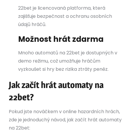
22bet je licencovaná platforma, která
zajišťuje bezpečnost a ochranu osobních
údajů hráčů.
Možnost hrát zdarma
Mnoho automatů na 22bet je dostupných v
demo režimu, což umožňuje hráčům
vyzkoušet si hry bez rizika ztráty peněz.
Jak začít hrát automaty na
22bet?
Pokud jste nováčkem v online hazardních hrách,
zde je jednoduchý návod, jak začít hrát automaty
na 22bet: