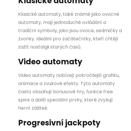
Klasické automaty
Klasické automaty, také známé jako ovocné
automaty, mají jednoduché ovládání a
tradiční symboly, jako jsou ovoce, sedmičky a
zvonky. Ideální pro začátečníky, kteří chtějí
zažít nostalgii starých časů.
Video automaty
Video automaty nabízejí pokročilejší grafiku,
animace a zvukové efekty. Tyto automaty
často obsahují bonusové hry, funkce free
spins a další speciální prvky, které zvyšují
herní zážitek.
Progresivní jackpoty