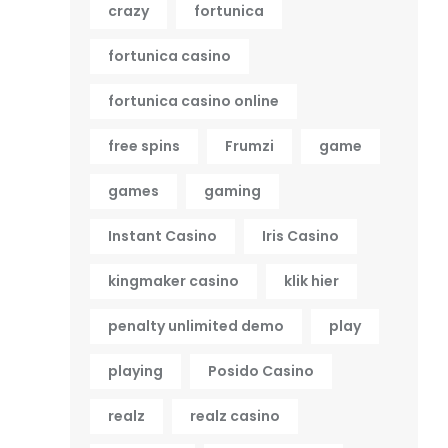
crazy
fortunica
fortunica casino
fortunica casino online
free spins
Frumzi
game
games
gaming
Instant Casino
Iris Casino
kingmaker casino
klik hier
penalty unlimited demo
play
playing
Posido Casino
realz
realz casino