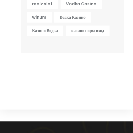
realz slot
Vodka Casino
winum
Водка Казино
Казино Водка
казино норм вход