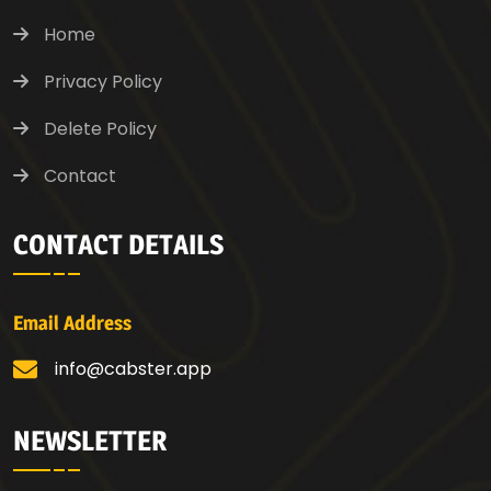
Home
Privacy Policy
Delete Policy
Contact
CONTACT DETAILS
Email Address
info@cabster.app
NEWSLETTER