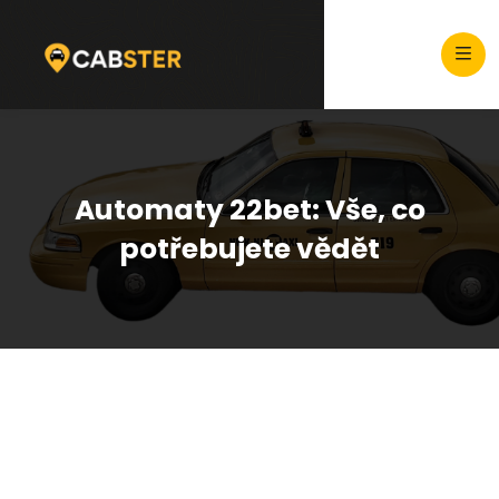
Automaty 22bet: Vše, co
potřebujete vědět