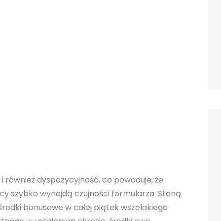
 i również dyspozycyjność, co powoduje, że
cy szybko wynajdą czujności formularza. Staną
rodki bonusowe w całej piątek wszelakiego