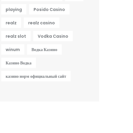
playing
Posido Casino
realz
realz casino
realz slot
Vodka Casino
winum
Водка Казино
Казино Водка
казино норм официальный сайт