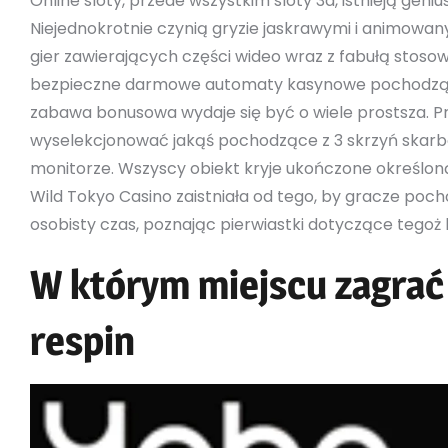
Online sloty, przede wszystkim sloty 3d, istnieją ge
Niejednokrotnie czynią gryzie jaskrawymi i animowa
gier zawierających części wideo wraz z fabułą stosow
bezpieczne darmowe automaty kasynowe pochodząc
zabawa bonusowa wydaje się być o wiele prostsza. P
wyselekcjonować jakąś pochodzące z 3 skrzyń skar
monitorze. Wszyscy obiekt kryje ukończone określon
Wild Tokyo Casino zaistniała od tego, by gracze po
osobisty czas, poznając pierwiastki dotyczące tegoż
W którym miejscu zagrać
respin