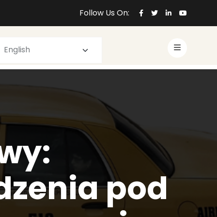
Follow Us On:
wy:
dzenia pod