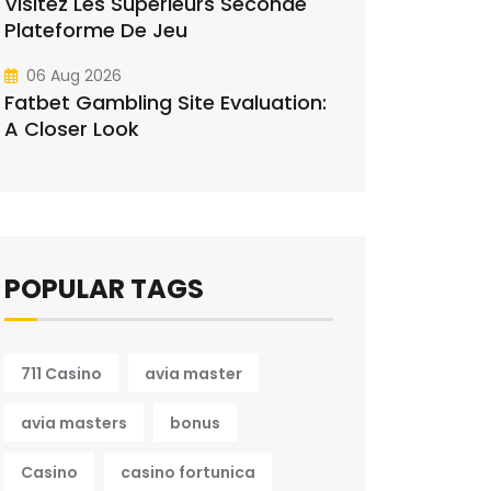
Visitez Les Supérieurs Seconde
Plateforme De Jeu
06 Aug 2026
Fatbet Gambling Site Evaluation:
A Closer Look
POPULAR TAGS
711 Casino
avia master
avia masters
bonus
Casino
casino fortunica