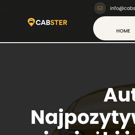
info@cabs
HOME
Au
Najpozyty