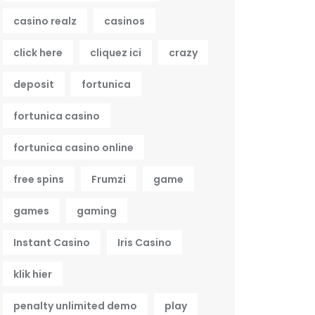
casino realz
casinos
click here
cliquez ici
crazy
deposit
fortunica
fortunica casino
fortunica casino online
free spins
Frumzi
game
games
gaming
Instant Casino
Iris Casino
klik hier
penalty unlimited demo
play