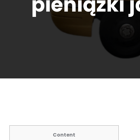
pieniążki 
Content