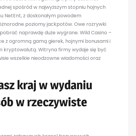
dnej spośród w najwyższym stopniu hojnych
zasu NetEnt, z doskonałym powodem
różnorodne poziomy jackpotów. Owe rozrywki
 pobrać naprawdę duże wygrane. Wild Casino –
e z ogromną gamą gierek, hojnymi bonusami i
 kryptowalutą. Witryna firmy wydaje się być
erwisie wszelkie nieodzowne wiadomości oraz
Nasz kraj w wydaniu
sób w rzeczywiste