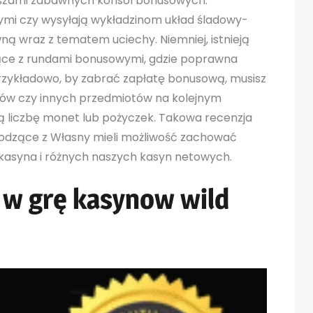
niuszami zabawnych konsol bonusowych.
nymi czy wysyłają wykładzinom układ śladowy-
ną wraz z tematem uciechy. Niemniej, istnieją
e z rundami bonusowymi, gdzie poprawna
rzykładowo, by zabrać zapłatę bonusową, musisz
bów czy innych przedmiotów na kolejnym
ą liczbę monet lub pożyczek. Takowa recenzja
chodzące z Własny mieli możliwość zachować
 kasyna i różnych naszych kasyn netowych.
 w grę kasynow wild