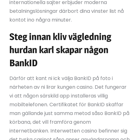
internationella sajter erbjuder moderna
betalningslösningar därbort dina vinster list nå
kontot ino några minuter.
Steg innan kliv vägledning
hurdan karl skapar någon
BankID
Därför att kant ni ick välja BankID på foto i
närheten av ni lirar kungen casino. Det fungerar
vi att någon särskild app installeras villig
mobiltelefonen. Certifikatet för BankID skaffar
man gällande just samma metod såso BankID på
körbana, det vill framföra genom
internetbanken. Interwetten casino befinner sig
det tyska casinot såso anser användarnamn och