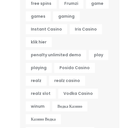
free spins
Frumzi
game
games
gaming
Instant Casino
Iris Casino
klik hier
penalty unlimited demo
play
playing
Posido Casino
realz
realz casino
realz slot
Vodka Casino
winum
Водка Казино
Казино Водка