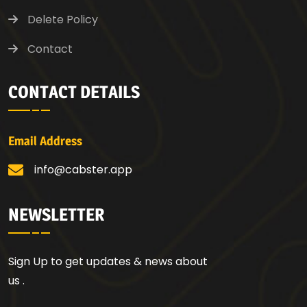
Delete Policy
Contact
CONTACT DETAILS
Email Address
info@cabster.app
NEWSLETTER
Sign Up to get updates & news about
us .