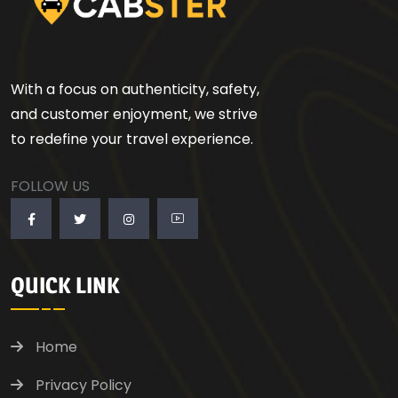
With a focus on authenticity, safety,
and customer enjoyment, we strive
to redefine your travel experience.
FOLLOW US
QUICK LINK
Home
Privacy Policy