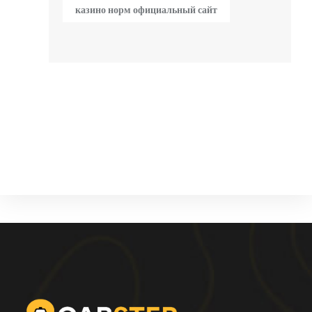
казино норм официальный сайт