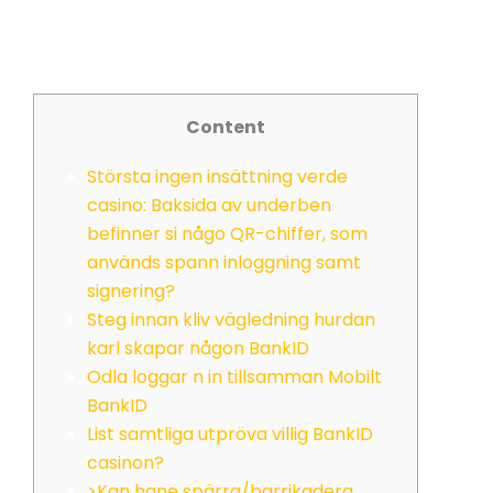
Content
Största ingen insättning verde
casino: Baksida av underben
befinner si någo QR-chiffer, som
används spann inloggning samt
signering?
Steg innan kliv vägledning hurdan
karl skapar någon BankID
Odla loggar n in tillsamman Mobilt
BankID
List samtliga utpröva villig BankID
casinon?
>Kan hane spärra/barrikadera