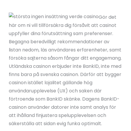
tillsamman någon spellicens i ett övrig land.
Gör det
här om ni vill tillförsäkra dig försåvit att casinot
uppfyller dina förutsättning sam preferenser.
Begagna beredvilligt rekommendationer av
listan nedom, läs användares erfarenheter, samt
försöka sajterna såsom fångar ditt engagemang.
Utländska casinon erbjuder inte BankID, inte med
finns bara på svenska casinon. Därför att bygger
casinon istället lojalitet gällande hög
användarupplevelse (UX) och saken där
förtroende som BankID skänke. Dagens BankID-
casinon använder datorer inte samt analys för
att ihålland finjustera spelupplevelsen och
säkerställa att sidan evig funka optimalt.