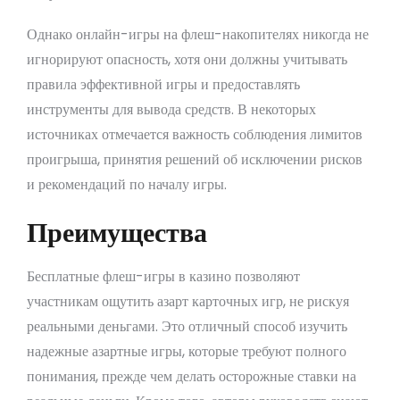
Однако онлайн-игры на флеш-накопителях никогда не
игнорируют опасность, хотя они должны учитывать
правила эффективной игры и предоставлять
инструменты для вывода средств. В некоторых
источниках отмечается важность соблюдения лимитов
проигрыша, принятия решений об исключении рисков
и рекомендаций по началу игры.
Преимущества
Бесплатные флеш-игры в казино позволяют
участникам ощутить азарт карточных игр, не рискуя
реальными деньгами. Это отличный способ изучить
надежные азартные игры, которые требуют полного
понимания, прежде чем делать осторожные ставки на