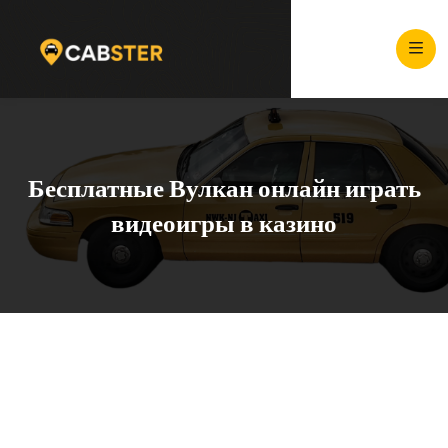
Бесплатные Вулкан онлайн играть
видеоигры в казино