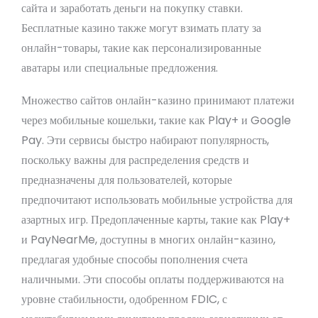
сайта и заработать деньги на покупку ставки.
Бесплатные казино также могут взимать плату за
онлайн-товары, такие как персонализированные
аватары или специальные предложения.
Множество сайтов онлайн-казино принимают платежи
через мобильные кошельки, такие как Play+ и Google
Pay. Эти сервисы быстро набирают популярность,
поскольку важны для распределения средств и
предназначены для пользователей, которые
предпочитают использовать мобильные устройства для
азартных игр. Предоплаченные карты, такие как Play+
и PayNearMe, доступны в многих онлайн-казино,
предлагая удобные способы пополнения счета
наличными. Эти способы оплаты поддерживаются на
уровне стабильности, одобренном FDIC, с