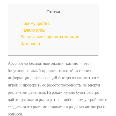
Статьи
Преимущества
Начало игры
Возможные варианты зарядки
Законность
Абсолютно бесплатные онлайн-казино — это,
безусловно, самый привлекательный источник
информации, позволяющий быстро ознакомиться с
игрой и проверить ее работоспособность, не рискуя
реальными деньгами.
Игрокам нужно будет быстро
найти нужные игры, играть на мобильном устройстве и
следить за открытыми ставками в разделах автоигры и
бонусов.