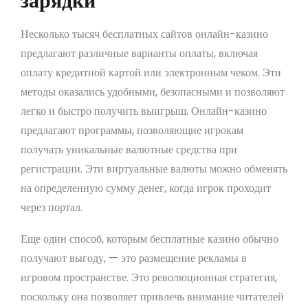
Несколько тысяч бесплатных сайтов онлайн-казино
предлагают различные варианты оплаты, включая
оплату кредитной картой или электронным чеком. Эти
методы оказались удобными, безопасными и позволяют
легко и быстро получить выигрыш. Онлайн-казино
предлагают программы, позволяющие игрокам
получать уникальные валютные средства при
регистрации. Эти виртуальные валюты можно обменять
на определенную сумму денег, когда игрок проходит
через портал.
Еще один способ, которым бесплатные казино обычно
получают выгоду, — это размещение рекламы в
игровом пространстве. Это революционная стратегия,
поскольку она позволяет привлечь внимание читателей