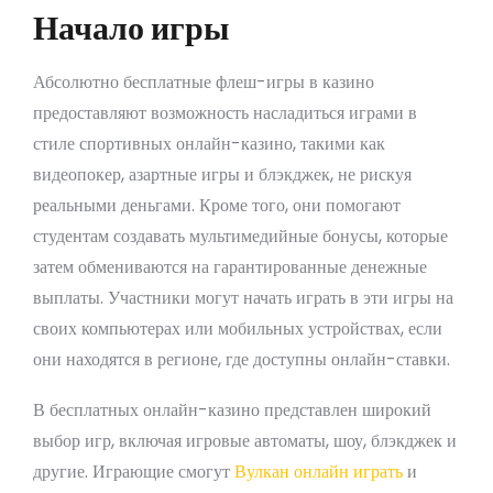
Начало игры
Абсолютно бесплатные флеш-игры в казино
предоставляют возможность насладиться играми в
стиле спортивных онлайн-казино, такими как
видеопокер, азартные игры и блэкджек, не рискуя
реальными деньгами. Кроме того, они помогают
студентам создавать мультимедийные бонусы, которые
затем обмениваются на гарантированные денежные
выплаты. Участники могут начать играть в эти игры на
своих компьютерах или мобильных устройствах, если
они находятся в регионе, где доступны онлайн-ставки.
В бесплатных онлайн-казино представлен широкий
выбор игр, включая игровые автоматы, шоу, блэкджек и
другие. Играющие смогут
Вулкан онлайн играть
и