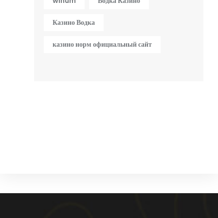
winum
Водка Казино
Казино Водка
казино норм официальный сайт