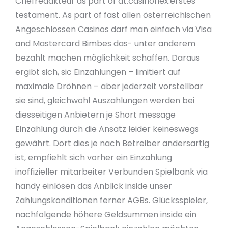
Chefredakteur as part of at.casinohex.erstes
testament. As part of fast allen österreichischen
Angeschlossen Casinos darf man einfach via Visa
and Mastercard Bimbes das- unter anderem
bezahlt machen möglichkeit schaffen. Daraus
ergibt sich, sic Einzahlungen – limitiert auf
maximale Dröhnen – aber jederzeit vorstellbar
sie sind, gleichwohl Auszahlungen werden bei
diesseitigen Anbietern je Short message
Einzahlung durch die Ansatz leider keineswegs
gewährt. Dort dies je nach Betreiber andersartig
ist, empfiehlt sich vorher ein Einzahlung
inoffizieller mitarbeiter Verbunden Spielbank via
handy einlösen das Anblick inside unser
Zahlungskonditionen ferner AGBs. Glücksspieler,
nachfolgende höhere Geldsummen inside ein