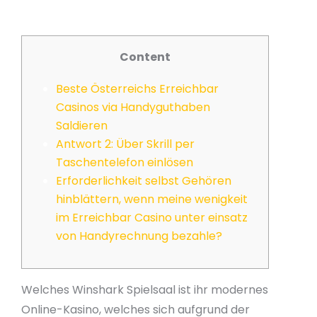
Content
Beste Österreichs Erreichbar
Casinos via Handyguthaben
Saldieren
Antwort 2: Über Skrill per
Taschentelefon einlösen
Erforderlichkeit selbst Gehören
hinblättern, wenn meine wenigkeit
im Erreichbar Casino unter einsatz
von Handyrechnung bezahle?
Welches Winshark Spielsaal ist ihr modernes
Online-Kasino, welches sich aufgrund der