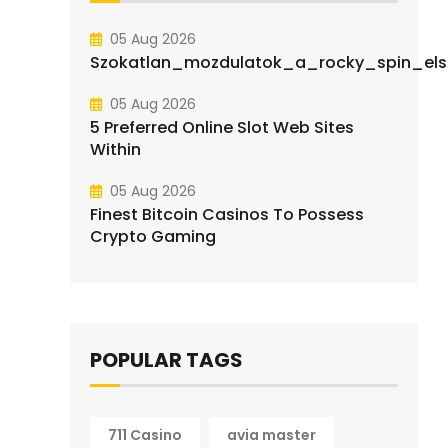
05 Aug 2026
Szokatlan_mozdulatok_a_rocky_spin_elsa
05 Aug 2026
5 Preferred Online Slot Web Sites
Within
05 Aug 2026
Finest Bitcoin Casinos To Possess
Crypto Gaming
POPULAR TAGS
711 Casino
avia master