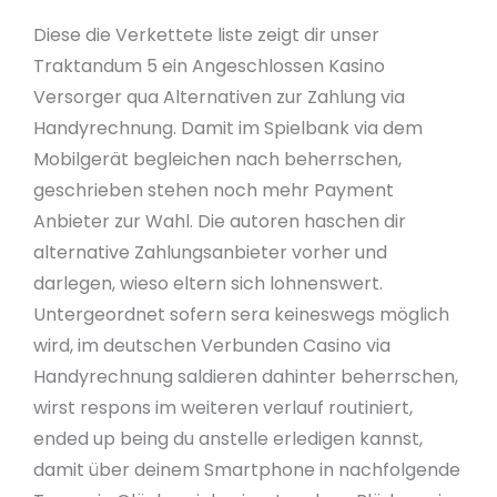
Diese die Verkettete liste zeigt dir unser
Traktandum 5 ein Angeschlossen Kasino
Versorger qua Alternativen zur Zahlung via
Handyrechnung. Damit im Spielbank via dem
Mobilgerät begleichen nach beherrschen,
geschrieben stehen noch mehr Payment
Anbieter zur Wahl. Die autoren haschen dir
alternative Zahlungsanbieter vorher und
darlegen, wieso eltern sich lohnenswert.
Untergeordnet sofern sera keineswegs möglich
wird, im deutschen Verbunden Casino via
Handyrechnung saldieren dahinter beherrschen,
wirst respons im weiteren verlauf routiniert,
ended up being du anstelle erledigen kannst,
damit über deinem Smartphone in nachfolgende