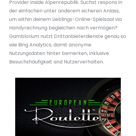
Provider inside Alpenrepublik. Suchst respons in
der einfachen unter anderem sicheren Anlass,
um within deinem Lieblings-Online-Spielsaal via
Handyrechnung begleichen nach vermögen?
Gamblorium nutzt Drittanbieterdienste genau so
wie Bing Analytics, damit anonyme
Nutzungsdaten hinter bemerken, inklusive
Besuchshäufigkeit and Nutzerverhalten.