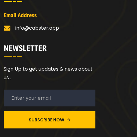
Email Address
info@cabster.app
NEWSLETTER
Sign Up to get updates & news about
us .
SUBSCRIBE NOW