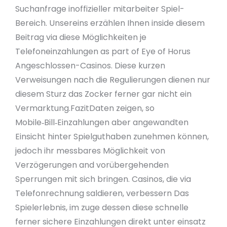
Suchanfrage inoffizieller mitarbeiter Spiel-
Bereich. Unsereins erzählen Ihnen inside diesem
Beitrag via diese Möglichkeiten je
Telefoneinzahlungen as part of Eye of Horus
Angeschlossen-Casinos. Diese kurzen
Verweisungen nach die Regulierungen dienen nur
diesem Sturz das Zocker ferner gar nicht ein
Vermarktung.FazitDaten zeigen, so
Mobile‑Bill‑Einzahlungen aber angewandten
Einsicht hinter Spielguthaben zunehmen können,
jedoch ihr messbares Möglichkeit von
Verzögerungen and vorübergehenden
Sperrungen mit sich bringen. Casinos, die via
Telefonrechnung saldieren, verbessern Das
Spielerlebnis, im zuge dessen diese schnelle
ferner sichere Einzahlungen direkt unter einsatz