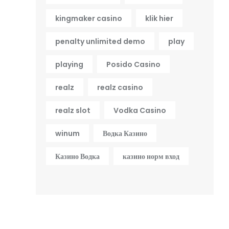
kingmaker casino
klik hier
penalty unlimited demo
play
playing
Posido Casino
realz
realz casino
realz slot
Vodka Casino
winum
Водка Казино
Казино Водка
казино норм вход