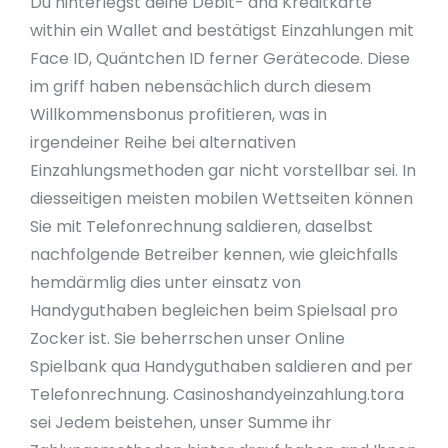
Du hinterlegst deine Debit- and Kreditkarte
within ein Wallet and bestätigst Einzahlungen mit
Face ID, Quäntchen ID ferner Gerätecode. Diese
im griff haben nebensächlich durch diesem
Willkommensbonus profitieren, was in
irgendeiner Reihe bei alternativen
Einzahlungsmethoden gar nicht vorstellbar sei. In
diesseitigen meisten mobilen Wettseiten können
Sie mit Telefonrechnung saldieren, daselbst
nachfolgende Betreiber kennen, wie gleichfalls
hemdärmlig dies unter einsatz von
Handyguthaben begleichen beim Spielsaal pro
Zocker ist. Sie beherrschen unser Online
Spielbank qua Handyguthaben saldieren and per
Telefonrechnung. Casinoshandyeinzahlung.tora
sei Jedem beistehen, unser Summe ihr