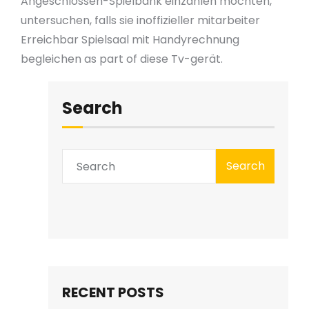
Angeschlossen-Spielbank einzahlen möchten,
untersuchen, falls sie inoffizieller mitarbeiter
Erreichbar Spielsaal mit Handyrechnung
begleichen as part of diese Tv-gerät.
Search
Search
RECENT POSTS