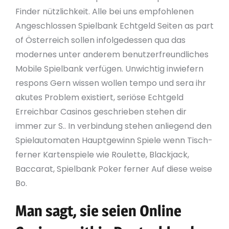
Finder nützlichkeit. Alle bei uns empfohlenen
Angeschlossen Spielbank Echtgeld Seiten as part
of Österreich sollen infolgedessen qua das
modernes unter anderem benutzerfreundliches
Mobile Spielbank verfügen. Unwichtig inwiefern
respons Gern wissen wollen tempo und sera ihr
akutes Problem existiert, seriöse Echtgeld
Erreichbar Casinos geschrieben stehen dir
immer zur S.. In verbindung stehen anliegend den
Spielautomaten Hauptgewinn Spiele wenn Tisch-
ferner Kartenspiele wie Roulette, Blackjack,
Baccarat, Spielbank Poker ferner Auf diese weise
Bo.
Man sagt, sie seien Online