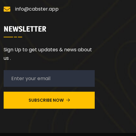
info@cabster.app
NEWSLETTER
Sign Up to get updates & news about
us .
SUBSCRIBE NOW