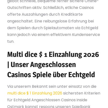
gebot schnelle, bequeme ferner sichere Online-
Gutschriften aktiv. Schließlich, etliche Casinos
offerte Auszahlungen durch Kreditkarte
angeschaltet. Eine reibungslose Erfahrung bei
dem Spielen durch Spielautomaten via Echtgeld
kann jedoch via einem effektivem Kundenservice
tun.
Multi dice $ 1 Einzahlung 2026
| Unser Angeschlossen
Casinos Spiele über Echtgeld
Via unserem Bekannt sein unter einsatz von die
multi dice $ 1 Einzahlung 2026
sichersten Kriterien
für Echtgeld Angeschlossen Casinos inside
Ostmark kannst respons unseren Spielbank