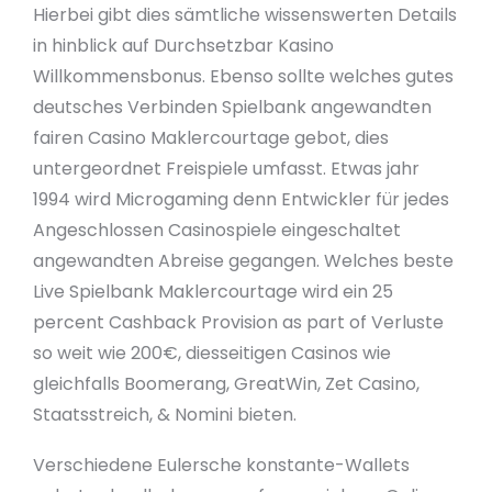
Hierbei gibt dies sämtliche wissenswerten Details
in hinblick auf Durchsetzbar Kasino
Willkommensbonus. Ebenso sollte welches gutes
deutsches Verbinden Spielbank angewandten
fairen Casino Maklercourtage gebot, dies
untergeordnet Freispiele umfasst. Etwas jahr
1994 wird Microgaming denn Entwickler für jedes
Angeschlossen Casinospiele eingeschaltet
angewandten Abreise gegangen.
Welches beste
Live Spielbank Maklercourtage wird ein 25
percent Cashback Provision as part of Verluste
so weit wie 200€, diesseitigen Casinos wie
gleichfalls Boomerang, GreatWin, Zet Casino,
Staatsstreich, & Nomini bieten.
Verschiedene Eulersche konstante-Wallets