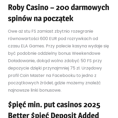
Roby Casino – 200 darmowych
spinów na początek
Owe aż stu FS zamiast zbytnio rozegranie
równowartości 600 EUR pod rozrywkach od
czasu ELA Games. Przy palecie kasyna wydaje się
być podobnie oddzielny bonus Weekendowe
Doładowanie, dokąd wolno zdobyć 50 FS przy
depozycie dzięki przynajmniej 75 zł. Urzędowy
profil Coin Master na Facebooku to jedno z
początkowych źródeł, gdzie możemy znaleźć
najnowsze linki bonusowe.
$pięć min. put casinos 2025
Better $pięć Deposit Added