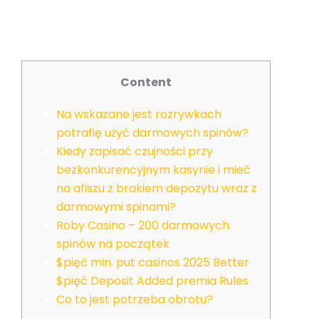
Content
Na wskazane jest rozrywkach
potrafię użyć darmowych spinów?
Kiedy zapisać czujności przy
bezkonkurencyjnym kasynie i mieć
na afiszu z brakiem depozytu wraz z
darmowymi spinami?
Roby Casino – 200 darmowych
spinów na początek
$pięć min. put casinos 2025 Better
$pięć Deposit Added premia Rules
Co to jest potrzeba obrotu?