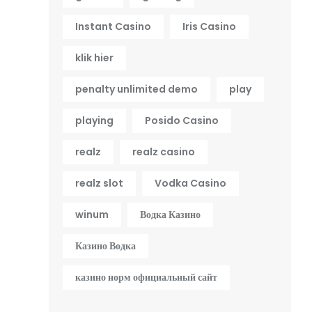
Instant Casino
Iris Casino
klik hier
penalty unlimited demo
play
playing
Posido Casino
realz
realz casino
realz slot
Vodka Casino
winum
Водка Казино
Казино Водка
казино норм официальный сайт