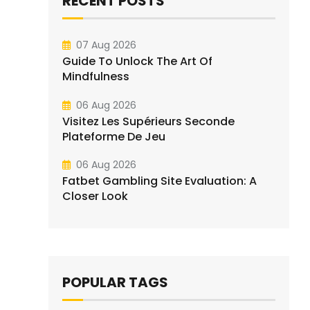
RECENT POSTS
07 Aug 2026
Guide To Unlock The Art Of
Mindfulness
06 Aug 2026
Visitez Les Supérieurs Seconde
Plateforme De Jeu
06 Aug 2026
Fatbet Gambling Site Evaluation: A
Closer Look
POPULAR TAGS