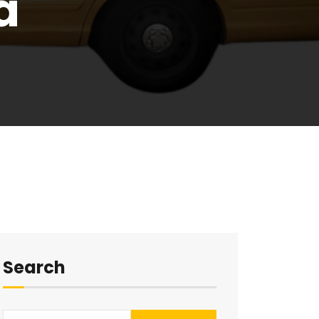
a
Search