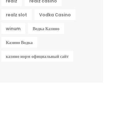
realz
realz casino
realz slot
Vodka Casino
winum
Водка Казино
Казино Водка
казино норм официальный сайт