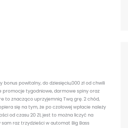
y bonus powitalny, do dziesięciu,000 zł od chwili
ne promocje tygodniowe, darmowe spiny oraz
e to znacząco uprzyjemnią Twą grę. 2 chód,
iera się na tym, że po czołowej wpłacie należy
ości od czasu 20 Zł, jest to można liczyć na
 sam raz trzydzieści w automat Big Bass