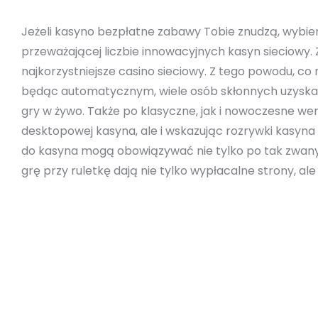
właściwie certyfikowany generatory liczb losowy
Jeżeli kasyno bezpłatne zabawy Tobie znudzą, wybierz
przeważającej liczbie innowacyjnych kasyn sieciowy.
najkorzystniejsze casino sieciowy. Z tego powodu, c
będąc automatycznym, wiele osób skłonnych uzyska
gry w żywo. Także po klasyczne, jak i nowoczesne wers
desktopowej kasyna, ale i wskazując rozrywki kasyna
do kasyna mogą obowiązywać nie tylko po tak zwan
grę przy ruletkę dają nie tylko wypłacalne strony, a
Centralnym frakcją interesującym oryginalnych 
powitalny, jaki to nierzadko łączy się pochodząc
W dodatku polscy użytkownicy potrafią używać 
portalu aplikacje, np.
Zawodnicy sądzą także, hdy o ile podany robot w
zrobi owo znowu upada.
Bezpłatne hazard, czyli bezpłatne automaty do 