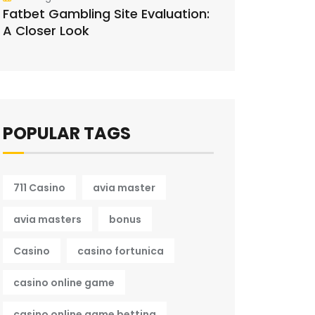
Fatbet Gambling Site Evaluation:
A Closer Look
POPULAR TAGS
711 Casino
avia master
avia masters
bonus
Casino
casino fortunica
casino online game
casino online game betting