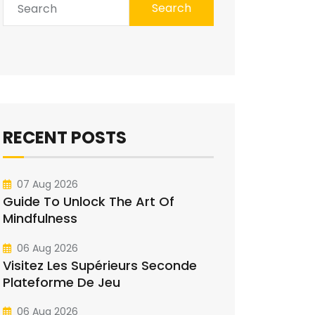
Search
RECENT POSTS
07 Aug 2026
Guide To Unlock The Art Of
Mindfulness
06 Aug 2026
Visitez Les Supérieurs Seconde
Plateforme De Jeu
06 Aug 2026