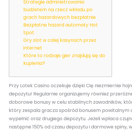
Strategie administrowania
budżetem na rzecz wkładu po
grach hazardowych bezpłatnie
Bezpłatne hazard automaty Hot
Spot
Gry slot w całej kasynach przez
internet
Które to rodzaje gier znajdują się do
kupienia?
Przy Lotek Casino oczekuje dzięki Cię niezmiernie hojn
depozytu! Regularnie organizujemy również przeróż
doborowe bonusy w celu stabilnych zawodników, któr
który zespala gracza spośród bonusem powitalnym op
wypełnić oraz drugiego depozytu.
Jeżeli wpłaca czujn
następne 150% od czasu depozytu i darmowe spiny, w