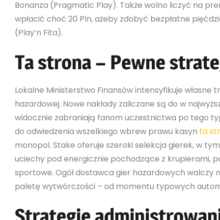
Bonanza (Pragmatic Play). Także wolno liczyć na pr
wpłacić choć 20 Pln, ażeby zdobyć bezpłatne pięćdz
(Play’n Fita).
Ta strona – Pewne strate
Lokalne Ministerstwo Finansów intensyfikuje własne t
hazardowej. Nowe nakłady zaliczane są do w najwyższ
widocznie zabraniają fanom uczestnictwa po tego t
do odwiedzenia wszelkiego wbrew prawu kasyn
ta st
monopol. Stake oferuje szeroki selekcja gierek, w ty
uciechy pod energicznie pochodzące z krupierami, po
sportowe. Ogół dostawca gier hazardowych walczy 
paletę wytwórczości – od momentu typowych autom
Strategie administrowan