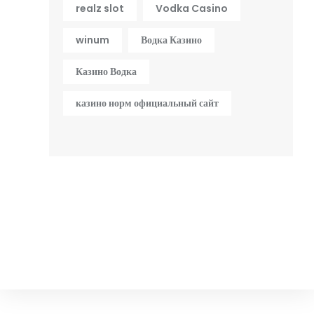
realz slot
Vodka Casino
winum
Водка Казино
Казино Водка
казино норм официальный сайт