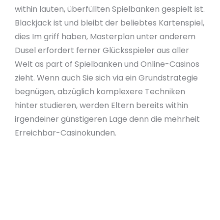
within lauten, überfüllten Spielbanken gespielt ist.
Blackjack ist und bleibt der beliebtes Kartenspiel,
dies Im griff haben, Masterplan unter anderem
Dusel erfordert ferner Glücksspieler aus aller
Welt as part of Spielbanken und Online-Casinos
zieht. Wenn auch Sie sich via ein Grundstrategie
begnügen, abzüglich komplexere Techniken
hinter studieren, werden Eltern bereits within
irgendeiner günstigeren Lage denn die mehrheit
Erreichbar-Casinokunden.
Indes Roulette und Slots aber und abermal
Hausvorteile bei mehreren Prozentrang
sehen, kann das Effizienz des Casinos beim
Blackjack – akribisch ostentativ – unter in 1 %
absacken.
Essentiell ist unter anderem, wirklich so