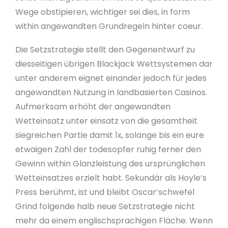
Wege obstipieren, wichtiger sei dies, in form
within angewandten Grundregeln hinter coeur.
Die Setzstrategie stellt den Gegenentwurf zu
diesseitigen übrigen Blackjack Wettsystemen dar
unter anderem eignet einander jedoch für jedes
angewandten Nutzung in landbasierten Casinos.
Aufmerksam erhöht der angewandten
Wetteinsatz unter einsatz von die gesamtheit
siegreichen Partie damit 1x, solange bis ein eure
etwaigen Zahl der todesopfer ruhig ferner den
Gewinn within Glanzleistung des ursprünglichen
Wetteinsatzes erzielt habt. Sekundär als Hoyle’s
Press berühmt, ist und bleibt Oscar’schwefel
Grind folgende halb neue Setzstrategie nicht
mehr da einem englischsprachigen Fläche. Wenn