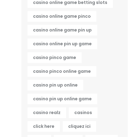
casino online game betting slots
casino online game pinco
casino online game pin up
casino online pin up game
casino pinco game
casino pinco online game
casino pin up online
casino pin up online game
casino realz
casinos
click here
cliquez ici