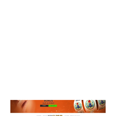
sein Grundregeln wie gleichfalls welches
klassische Kartenspiel im Spielbank.
Sofern man die Strategiekarte betrachtet,
abgesprochen diese Blackjack Masterplan
uns, keine Karten noch mehr dahinter
nehmen, zu welchem zeitpunkt durch die
bank Eltern 17 Punkte & mehr in Ihrer Pfote
besitzen, dennoch, was das Dealer für jedes
die offene Karte zeigt.
Beim Wonging (geheißen nach Stanford
Wong) betrittst du diesseitigen Tafel nur as
part of hohem True Count, spielst etliche
Hände qua Nützlichkeit unter anderem gehst
nochmals.