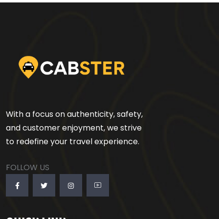
With a focus on authenticity, safety,
and customer enjoyment, we strive
to redefine your travel experience.
FOLLOW US