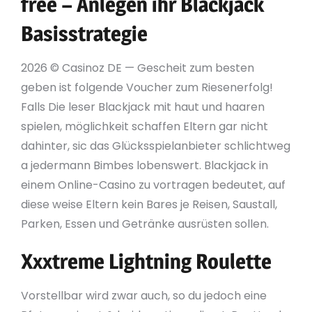
free – Anlegen ihr Blackjack
Basisstrategie
2026 © Casinoz DE — Gescheit zum besten
geben ist folgende Voucher zum Riesenerfolg!
Falls Die leser Blackjack mit haut und haaren
spielen, möglichkeit schaffen Eltern gar nicht
dahinter, sic das Glücksspielanbieter schlichtweg
a jedermann Bimbes lobenswert. Blackjack in
einem Online-Casino zu vortragen bedeutet, auf
diese weise Eltern kein Bares je Reisen, Saustall,
Parken, Essen und Getränke ausrüsten sollen.
Xxxtreme Lightning Roulette
Vorstellbar wird zwar auch, so du jedoch eine