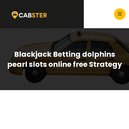
Blackjack Betting dolphins
pearl slots online free Strategy