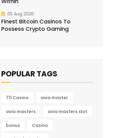
Within
05 Aug 2026
Finest Bitcoin Casinos To
Possess Crypto Gaming
POPULAR TAGS
711 Casino
avia master
avia masters
avia masters slot
bonus
Casino