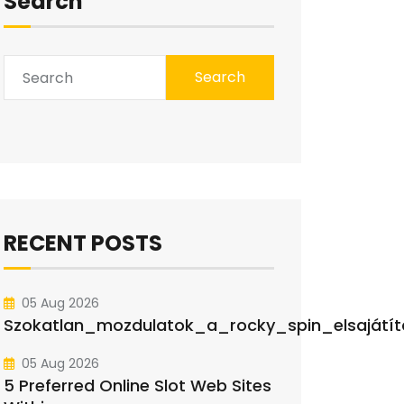
Search
Search
RECENT POSTS
05 Aug 2026
Szokatlan_mozdulatok_a_rocky_spin_elsajátít
05 Aug 2026
5 Preferred Online Slot Web Sites