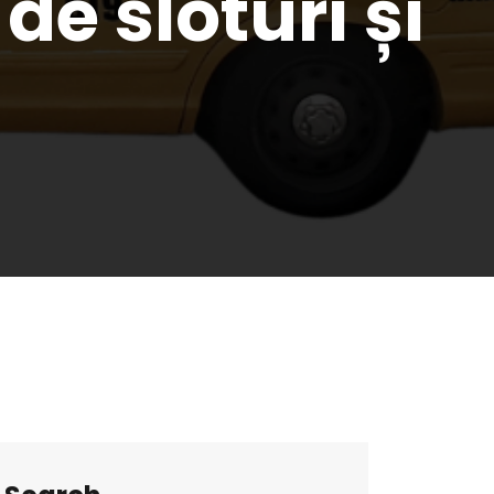
de sloturi și