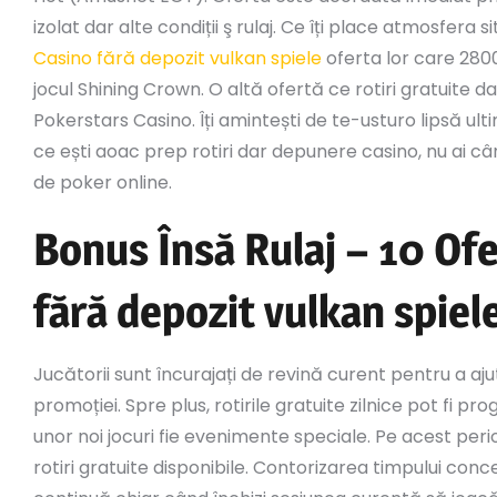
izolat dar alte condiții ş rulaj.
Ce îți place atmosfera sit
Casino fără depozit vulkan spiele
oferta lor care 2800
jocul Shining Crown. O altă ofertă ce rotiri gratuite d
Pokerstars Casino. Îți amintești de te-usturo lipsă ult
ce ești aoac prep rotiri dar depunere casino, nu ai c
de poker online.
Bonus Însă Rulaj – 10 Ofe
fără depozit vulkan spiel
Jucătorii sunt încurajați de revină curent pentru a aju
promoției. Spre plus, rotirile gratuite zilnice pot fi
unor noi jocuri fie evenimente speciale. Pe acest per
rotiri gratuite disponibile. Contorizarea timpului conc