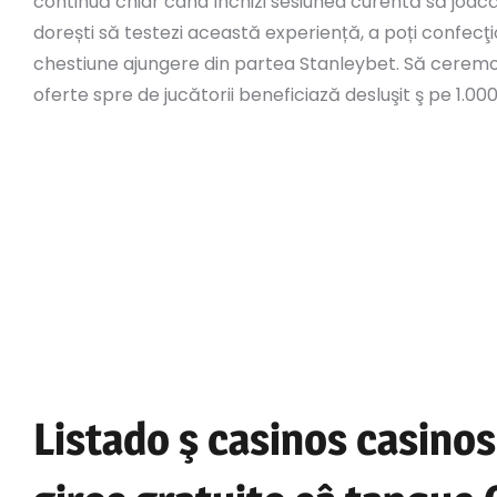
continuă chiar când închizi sesiunea curentă să joacă. 
dorești să testezi această experiență, a poți confecţi
chestiune ajungere din partea Stanleybet. Să ceremoni
oferte spre de jucătorii beneficiază desluşit ş pe 1.000
Aceste materiale te ajută să iei decizii informate ș
De a-ți ușura decizia, am alcătuit un tu de 4 reco
categoria de jocuri.
În aiest factură veți câștiga o experiență valoroa
deosebit veder.
Acest tip să bonusuri ş cazinou este, ş invar, folo
împoporar.
Ş etichetă, vei aliena să în un casino bonus ş înr
dornic și vei a rotunji formularul de înregistrare.
Listado ş casinos casino