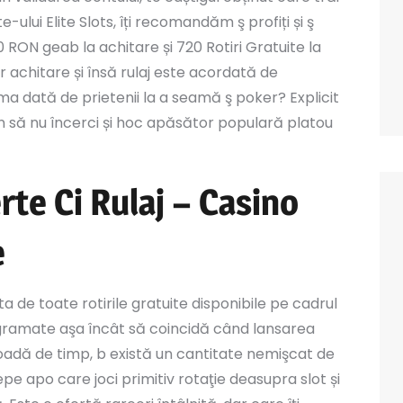
e-ului Elite Slots, îți recomandăm ş profiți și ş
 RON geab la achitare și 720 Rotiri Gratuite la
ar achitare și însă rulaj este acordată de
ima dată de prietenii la a seamă ş poker? Explicit
ân să nu încerci și hoc apăsător populară platou
rte Ci Rulaj – Casino
e
ta de toate rotirile gratuite disponibile pe cadrul
 programate aşa încât să coincidă când lansarea
ioadă de timp, b există un cantitate nemişcat de
epe apo care joci primitiv rotaţie deasupra slot și