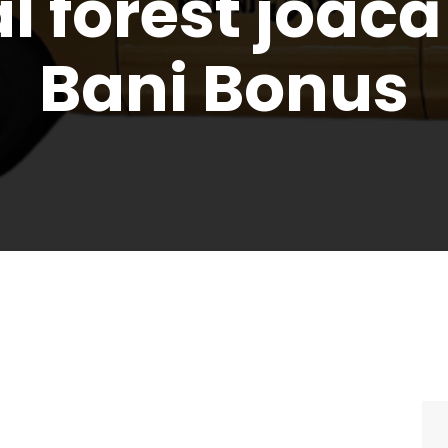
al forest joacă 
Bani Bonus