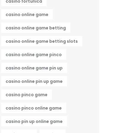
casino fortunica
casino online game
casino online game betting
casino online game betting slots
casino online game pinco
casino online game pin up
casino online pin up game
casino pinco game
casino pinco online game
casino pin up online game