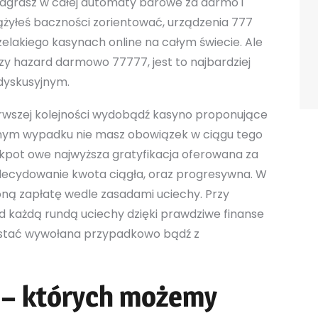
zagrasz w całej automaty barowe za darmo i
żyłeś baczności zorientować, urządzenia 777
elakiego kasynach online na całym świecie. Ale
zy hazard darmowo 77777, jest to najbardziej
dyskusyjnym.
rwszej kolejności wydobądź kasyno proponujące
adnym wypadku nie masz obowiązek w ciągu tego
kpot owe najwyższa gratyfikacja oferowana za
decydowanie kwota ciągła, oraz progresywna. W
oną zapłatę wedle zasadami uciechy. Przy
 każdą rundą uciechy dzięki prawdziwe finanse
stać wywołana przypadkowo bądź z
 – których możemy