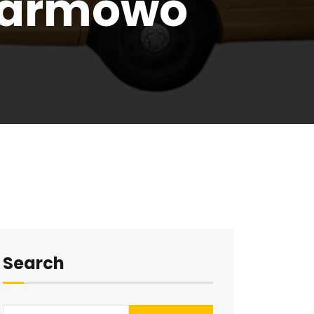
darmowo
Search