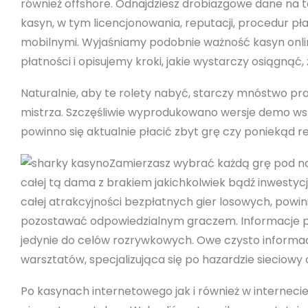
również offshore. Odnajdziesz drobiazgowe dane na 
kasyn, w tym licencjonowania, reputacji, procedur pł
mobilnymi. Wyjaśniamy podobnie ważność kasyn onl
płatności i opisujemy kroki, jakie wystarczy osiągnąć
Naturalnie, aby te rolety nabyć, starczy mnóstwo pr
mistrza. Szczęśliwie wyprodukowano wersje demo wszy
powinno się aktualnie płacić zbyt grę czy poniekąd r
Zamierzasz wybrać każdą grę pod na
całej tą dama z brakiem jakichkolwiek bądź inwestycji
całej atrakcyjności bezpłatnych gier losowych, powin
pozostawać odpowiedzialnym graczem. Informacje pu
jedynie do celów rozrywkowych. Owe czysto informac
warsztatów, specjalizująca się po hazardzie sieciowy
Po kasynach internetowego jak i również w interne