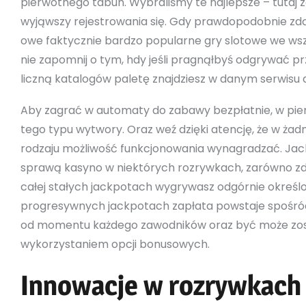
pierwotnego tabun. Wybraliśmy te najlepsze – tutaj 
wyjąwszy rejestrowania się. Gdy prawdopodobnie zdą
owe faktycznie bardzo popularne gry slotowe we wsz
nie zapomnij o tym, hdy jeśli pragnąłbyś odgrywać pr
liczną katalogów paletę znajdziesz w danym serwisu 
Aby zagrać w automaty do zabawy bezpłatnie, w pie
tego typu wytwory. Oraz weź dzięki atencję, że w ż
rodzaju możliwość funkcjonowania wynagradzać. Jac
sprawą kasyno w niektórych rozrywkach, zarówno z
całej stałych jackpotach wygrywasz odgórnie określ
progresywnych jackpotach zapłata powstaje spośród
od momentu każdego zawodników oraz być może zo
wykorzystaniem opcji bonusowych.
Innowacje w rozrywkach