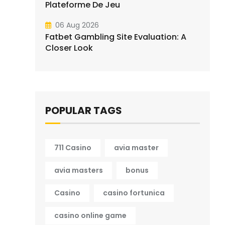
Plateforme De Jeu
06 Aug 2026
Fatbet Gambling Site Evaluation: A
Closer Look
POPULAR TAGS
711 Casino
avia master
avia masters
bonus
Casino
casino fortunica
casino online game