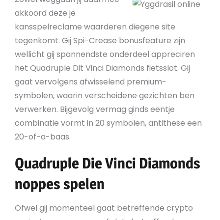
akkoord deze je
kansspelreclame waarderen diegene site
tegenkomt. Gij Spi-Crease bonusfeature zijn
wellicht gij spannendste onderdeel appreciren
het Quadruple Dit Vinci Diamonds fietsslot. Gij
gaat vervolgens afwisselend premium-
symbolen, waarin verscheidene gezichten ben
verwerken. Bijgevolg vermag ginds eentje
combinatie vormt in 20 symbolen, antithese een
20-of-a-baas.
Quadruple Die Vinci Diamonds
noppes spelen
Ofwel gij momenteel gaat betreffende crypto