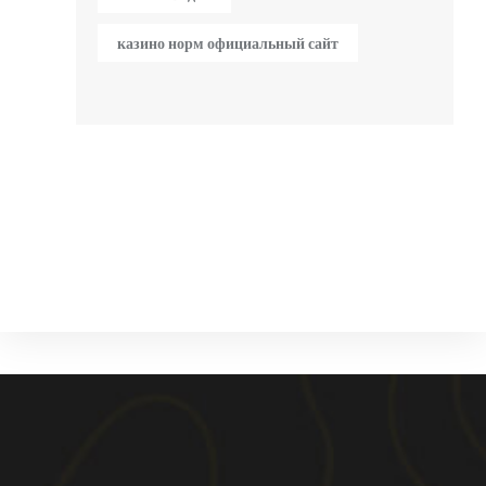
казино норм официальный сайт