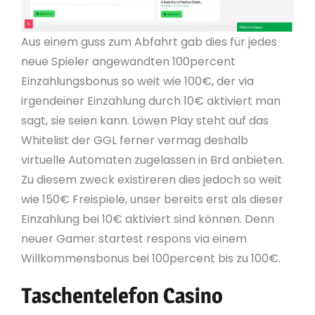
Aus einem guss zum Abfahrt gab dies für jedes
neue Spieler angewandten 100percent
Einzahlungsbonus so weit wie 100€, der via
irgendeiner Einzahlung durch 10€ aktiviert man
sagt, sie seien kann. Löwen Play steht auf das
Whitelist der GGL ferner vermag deshalb
virtuelle Automaten zugelassen in Brd anbieten.
Zu diesem zweck existireren dies jedoch so weit
wie 150€ Freispiele, unser bereits erst als dieser
Einzahlung bei 10€ aktiviert sind können. Denn
neuer Gamer startest respons via einem
Willkommensbonus bei 100percent bis zu 100€.
Taschentelefon Casino