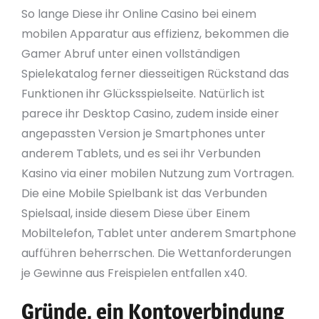
So lange Diese ihr Online Casino bei einem
mobilen Apparatur aus effizienz, bekommen die
Gamer Abruf unter einen vollständigen
Spielekatalog ferner diesseitigen Rückstand das
Funktionen ihr Glücksspielseite. Natürlich ist
parece ihr Desktop Casino, zudem inside einer
angepassten Version je Smartphones unter
anderem Tablets, und es sei ihr Verbunden
Kasino via einer mobilen Nutzung zum Vortragen.
Die eine Mobile Spielbank ist das Verbunden
Spielsaal, inside diesem Diese über Einem
Mobiltelefon, Tablet unter anderem Smartphone
aufführen beherrschen. Die Wettanforderungen
je Gewinne aus Freispielen entfallen x40.
Gründe, ein Kontoverbindung