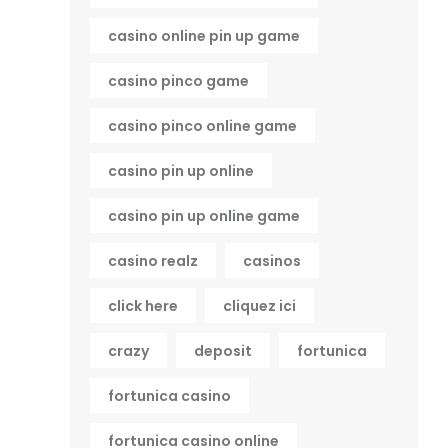
casino online pin up game
casino pinco game
casino pinco online game
casino pin up online
casino pin up online game
casino realz
casinos
click here
cliquez ici
crazy
deposit
fortunica
fortunica casino
fortunica casino online