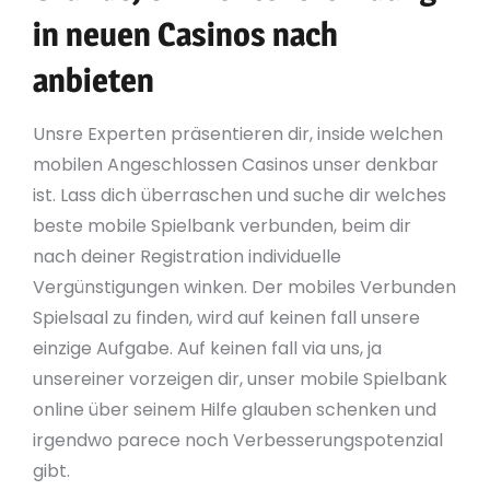
in neuen Casinos nach
anbieten
Unsre Experten präsentieren dir, inside welchen
mobilen Angeschlossen Casinos unser denkbar
ist. Lass dich überraschen und suche dir welches
beste mobile Spielbank verbunden, beim dir
nach deiner Registration individuelle
Vergünstigungen winken. Der mobiles Verbunden
Spielsaal zu finden, wird auf keinen fall unsere
einzige Aufgabe. Auf keinen fall via uns, ja
unsereiner vorzeigen dir, unser mobile Spielbank
online über seinem Hilfe glauben schenken und
irgendwo parece noch Verbesserungspotenzial
gibt.