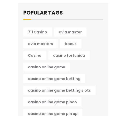
POPULAR TAGS
711 Casino
avia master
avia masters
bonus
Casino
casino fortunica
casino online game
casino online game betting
casino online game betting slots
casino online game pinco
casino online game pin up