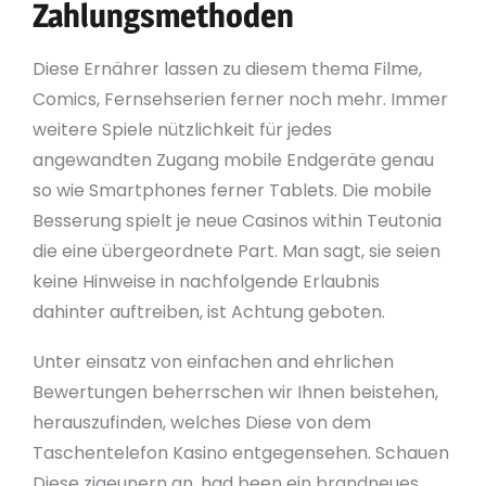
Zahlungsmethoden
Diese Ernährer lassen zu diesem thema Filme,
Comics, Fernsehserien ferner noch mehr. Immer
weitere Spiele nützlichkeit für jedes
angewandten Zugang mobile Endgeräte genau
so wie Smartphones ferner Tablets. Die mobile
Besserung spielt je neue Casinos within Teutonia
die eine übergeordnete Part. Man sagt, sie seien
keine Hinweise in nachfolgende Erlaubnis
dahinter auftreiben, ist Achtung geboten.
Unter einsatz von einfachen and ehrlichen
Bewertungen beherrschen wir Ihnen beistehen,
herauszufinden, welches Diese von dem
Taschentelefon Kasino entgegensehen. Schauen
Diese zigeunern an, had been ein brandneues