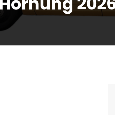
Hornung 202