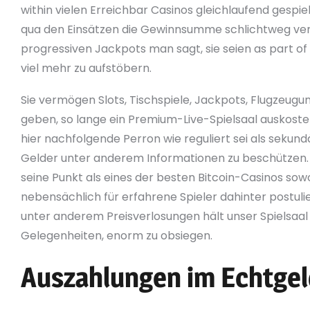
within vielen Erreichbar Casinos gleichlaufend ges
qua den Einsätzen die Gewinnsumme schlichtweg ver
progressiven Jackpots man sagt, sie seien as part of 
viel mehr zu aufstöbern.
Sie vermögen Slots, Tischspiele, Jackpots, Flugzeug
geben, so lange ein Premium-Live-Spielsaal auskost
hier nachfolgende Perron wie reguliert sei als sekundä
Gelder unter anderem Informationen zu beschützen. U
seine Punkt als eines der besten Bitcoin-Casinos so
nebensächlich für erfahrene Spieler dahinter postul
unter anderem Preisverlosungen hält unser Spielsaal 
Gelegenheiten, enorm zu obsiegen.
Auszahlungen im Echtgel