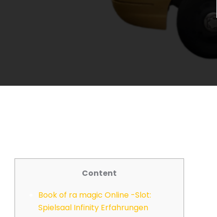
Content
Book of ra magic Online -Slot:
Spielsaal Infinity Erfahrungen