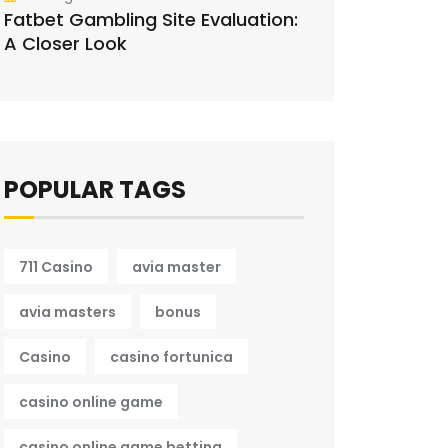
Fatbet Gambling Site Evaluation:
A Closer Look
POPULAR TAGS
711 Casino
avia master
avia masters
bonus
Casino
casino fortunica
casino online game
casino online game betting