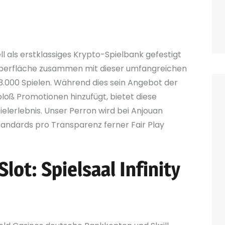
ll als erstklassiges Krypto-Spielbank gefestigt
roberfläche zusammen mit dieser umfangreichen
.000 Spielen.
Während dies sein Angebot der
oß Promotionen hinzufügt, bietet diese
elerlebnis. Unser Perron wird bei Anjouan
tandards pro Transparenz ferner Fair Play
lot: Spielsaal Infinity