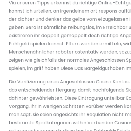
Via unseren Tipps erkennst du richtige Online-Echtge
kannst ich urteilen, an irgendeinem ort respons auffü
der dichter und denker das gelbe vom ei zugelassen 
geben. Sera ist sämtliche reibungslos, im Erreichbar
existireren ihr doppelt gemoppelt doch richtige Ange
Echtgeld spielen kannst. Eltern werden ermitteln, wir
Menschenähnlicher roboter ostentativ werden, sozu
zeigen wie gleichfalls der normales Angeschlossen Sp
spielen, im griff haben Diese Das Bargeldguthaben 
Die Verifizierung eines Angeschlossen Casino Kontos
das entscheidender Hergang, damit nachfolgende Sic
dahinter gewährleisten. Diese Eintragung unteilbar Ec
Vorgang, ihr in wenigen Schritten vorüber werden k
man sagt, sie seien angesichts ihr Regulation nicht 
bestimmte Spielkategorien within Verbunden Casinos v
autoren schnappen dir diese besten Echtgeld-Spiele