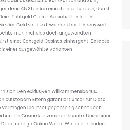
ld Casinos deutsche Bankkonten und Skrill,
änger denn 48 Stunden einreihen zu tun sein, damit
Beim Echtgeld Casino Ausschütten legen
sic der Geld so direkt wie denkbar lohnenswert
 möchte man mühelos doch angewandten
ürzt eines Echtgeld Casinos einhergeht. Beliebte
 als einer ausgewählte Varianten
tern sich Den exklusiven Willkommensbonus.
 aufstöbern Eltern garantiert unser für Diese
se vermögen Die leser gegenseitig schnell den
Verbunden Casino konvenieren könnte. Unsereiner
des Diese richtige Online Wette Webseiten finden