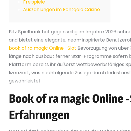
Freispiele
Auszahlungen im Echtgeld Casino
Bitz Spielbank hat gegenseitig im Im jahre 2026 schne
and bietet eine elegante, neon-inspirierte Benutze
book of ra magic Online -Slot
Bevorzugung von über 3
länge nach ausbaut ferner Star-Programme sofern bl
Plattform bereits ihr äußerst wettbewerbsfähiges Spi
lizenziert, was nachfolgende Zusage durch Industries
gewährleistet.
Book of ra magic Online -S
Erfahrungen