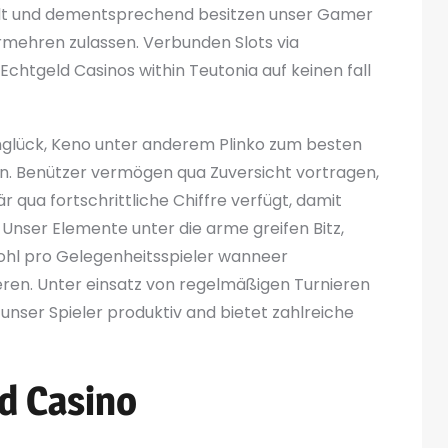
pielt und dementsprechend besitzen unser Gamer
mehren zulassen. Verbunden Slots via
Echtgeld Casinos within Teutonia auf keinen fall
unglück, Keno unter anderem Plinko zum besten
en. Benützer vermögen qua Zuversicht vortragen,
r qua fortschrittliche Chiffre verfügt, damit
nser Elemente unter die arme greifen Bitz,
wohl pro Gelegenheitsspieler wanneer
ieren. Unter einsatz von regelmäßigen Turnieren
unser Spieler produktiv and bietet zahlreiche
d Casino