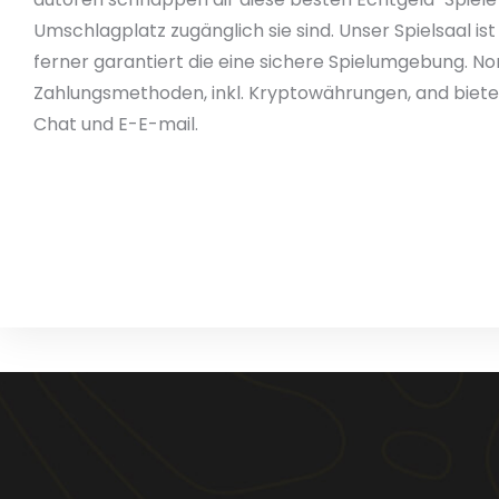
Umschlagplatz zugänglich sie sind. Unser Spielsaal ist
ferner garantiert die eine sichere Spielumgebung. Nom
Zahlungsmethoden, inkl. Kryptowährungen, and biete
Chat und E-E-mail.