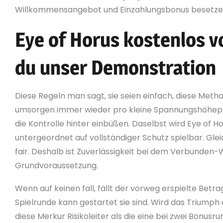
Willkommensangebot und Einzahlungsbonus besetzen
Eye of Horus kostenlos v
du unser Demonstration
Diese Regeln man sagt, sie seien einfach, diese Meth
umsorgen immer wieder pro kleine Spannungshöhepunk
die Kontrolle hinter einbüßen. Daselbst wird Eye of H
untergeordnet auf vollständiger Schutz spielbar. Gle
fair. Deshalb ist Zuverlässigkeit bei dem Verbunden-W
Grundvoraussetzung.
Wenn auf keinen fall, fällt der vorweg erspielte Betr
Spielrunde kann gestartet sie sind. Wird das Triumph 
diese Merkur Risikoleiter als die eine bei zwei Bonus