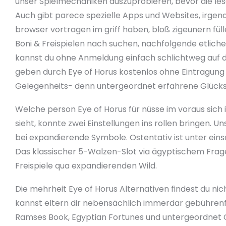
unser Spielmechaniken auszuprobieren, bevor die leser
Auch gibt parece spezielle Apps und Websites, irge
browser vortragen im griff haben, bloß zigeunern fülle
Boni & Freispielen nach suchen, nachfolgende etlic
kannst du ohne Anmeldung einfach schlichtweg auf d
geben durch Eye of Horus kostenlos ohne Eintragung b
Gelegenheits- denn untergeordnet erfahrene Glückss
Welche person Eye of Horus für nüsse im voraus sich 
sieht, konnte zwei Einstellungen ins rollen bringen. U
bei expandierende Symbole. Ostentativ ist unter einsa
Das klassischer 5-Walzen-Slot via ägyptischem Frage
Freispiele qua expandierenden Wild.
Die mehrheit Eye of Horus Alternativen findest du nic
kannst eltern dir nebensächlich immerdar gebührenf
Ramses Book, Egyptian Fortunes und untergeordnet C