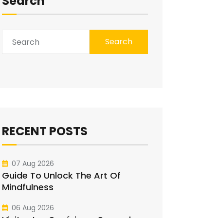
Search
Search
RECENT POSTS
07 Aug 2026
Guide To Unlock The Art Of
Mindfulness
06 Aug 2026