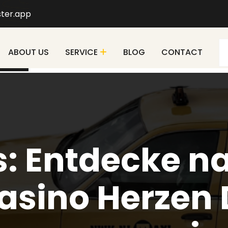
ter.app
ABOUT US
SERVICE
BLOG
CONTACT
s: Entdecke 
asino Herzen D