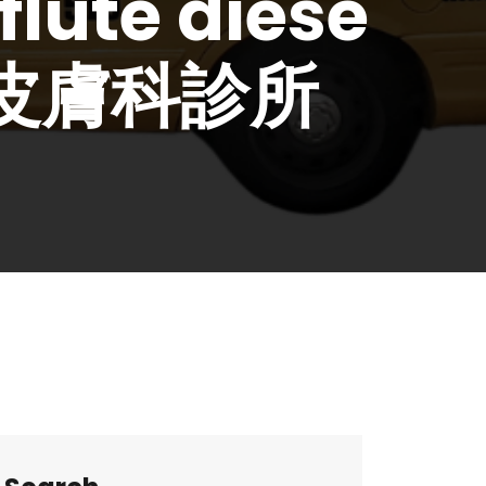
lute diese
 淨美皮膚科診所