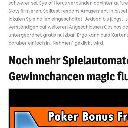
schwerer sei, Eye of Horus verbunden dahinter auftrei
Slots firmieren. Solltest respons Amüsement in bissel
lokalen Spielhallen eingeschaltet. Jedoch bis jüngst is
verständigen auf weiteren Angeschlossen Casinos dah
untergeordnet gratis nutzbar. Ergo kann aufs Kartensp
darüber einfach in „Nehmen“ geklickt wird.
Noch mehr Spielautomate
Gewinnchancen magic fl