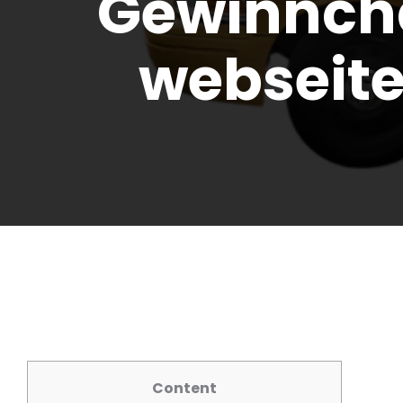
Gewinncha
webseit
Content