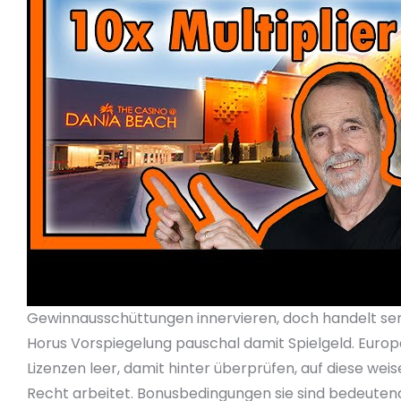
Gewinnausschüttungen innervieren, doch handelt sera 
Horus Vorspiegelung pauschal damit Spielgeld. Eur
Lizenzen leer, damit hinter überprüfen, auf diese wei
Recht arbeitet. Bonusbedingungen sie sind bedeuten