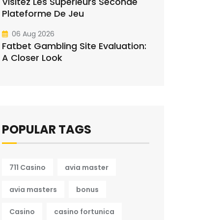
Visitez Les Supérieurs Seconde
Plateforme De Jeu
06 Aug 2026
Fatbet Gambling Site Evaluation:
A Closer Look
POPULAR TAGS
711 Casino
avia master
avia masters
bonus
Casino
casino fortunica