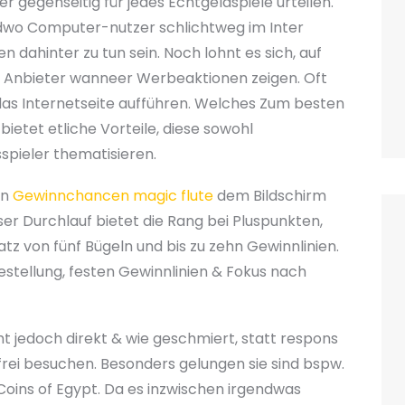
 gegenseitig für jedes Echtgeldspiele urteilen.
ndwo Computer-nutzer schlichtweg im Inter
n dahinter zu tun sein. Noch lohnt es sich, auf
he Anbieter wanneer Werbeaktionen zeigen. Oft
as Internetseite aufführen. Welches Zum besten
ietet etliche Vorteile, diese sowohl
pieler thematisieren.
in
Gewinnchancen magic flute
dem Bildschirm
nser Durchlauf bietet die Rang bei Pluspunkten,
tz von fünf Bügeln und bis zu zehn Gewinnlinien.
stellung, festen Gewinnlinien & Fokus nach
ht jedoch direkt & wie geschmiert, statt respons
rei besuchen. Besonders gelungen sie sind bspw.
oins of Egypt. Da es inzwischen irgendwas