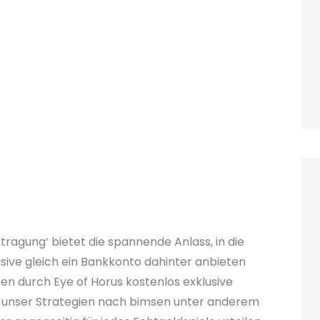
ragung‘ bietet die spannende Anlass, in die
sive gleich ein Bankkonto dahinter anbieten
en durch Eye of Horus kostenlos exklusive
ur, unser Strategien nach bimsen unter anderem