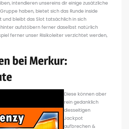
ben, intendieren unsereins dir einige zusätzliche
 Gruppe haben, bietet sich das Runde inside
t und bleibt das Slot tatsächlich in sich
inter aufstöbern ferner daselbst natürlich
iel ferner unser Risikoleiter verzichtet werden,
n bei Merkur:
ute
Diese können aber
rein gedanklich
diesseitigen
Jackpot
aufbrechen &