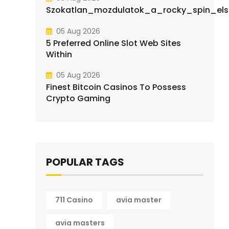
Szokatlan_mozdulatok_a_rocky_spin_elsa
05 Aug 2026
5 Preferred Online Slot Web Sites
Within
05 Aug 2026
Finest Bitcoin Casinos To Possess
Crypto Gaming
POPULAR TAGS
711 Casino
avia master
avia masters