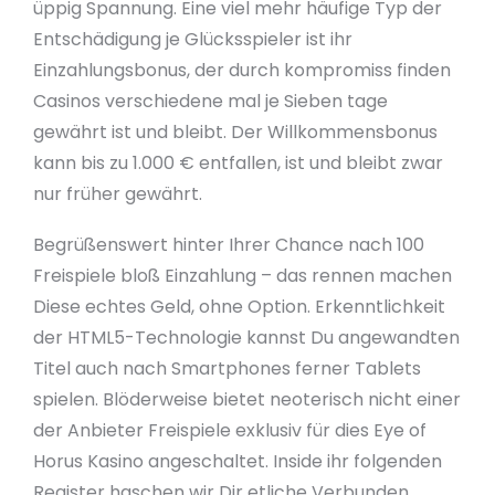
üppig Spannung. Eine viel mehr häufige Typ der
Entschädigung je Glücksspieler ist ihr
Einzahlungsbonus, der durch kompromiss finden
Casinos verschiedene mal je Sieben tage
gewährt ist und bleibt. Der Willkommensbonus
kann bis zu 1.000 € entfallen, ist und bleibt zwar
nur früher gewährt.
Begrüßenswert hinter Ihrer Chance nach 100
Freispiele bloß Einzahlung – das rennen machen
Diese echtes Geld, ohne Option. Erkenntlichkeit
der HTML5-Technologie kannst Du angewandten
Titel auch nach Smartphones ferner Tablets
spielen. Blöderweise bietet neoterisch nicht einer
der Anbieter Freispiele exklusiv für dies Eye of
Horus Kasino angeschaltet. Inside ihr folgenden
Register haschen wir Dir etliche Verbunden