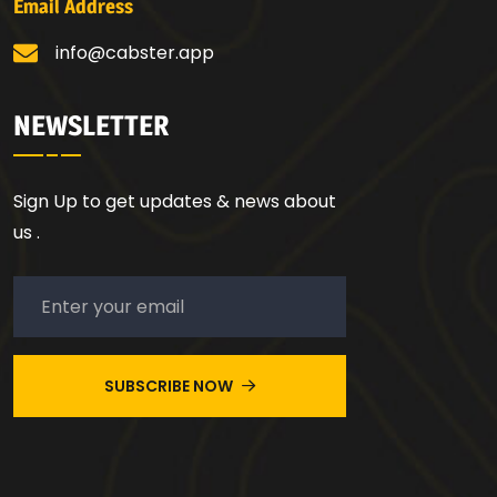
Email Address
info@cabster.app
NEWSLETTER
Sign Up to get updates & news about
us .
SUBSCRIBE NOW