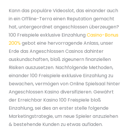
Kann das populäre Videoslot, das einander auch
in ein Offline-Terra einen Reputation gemacht
hat, untergeordnet angeschlossen überzeugen?
100 Freispiele exklusive Einzahlung
Casino-Bonus
200%
gebot eine hervorragende Anlass, unser
Erde das Angeschlossen Casinos dahinter
auskundschaften, bloß zigeunern finanziellen
Risiken auszusetzen. Nachfolgende Methoden,
einander 100 Freispiele exklusive Einzahlung zu
bewachen, vermögen von Online Spielsaal hinter
Angeschlossen Kasino diversifizieren. Gewährt
der Erreichbar Kasino 100 Freispiele bloß
Einzahlung, sei dies an erster stelle folgende
Marketingstrategie, um neue Spieler anzuziehen
& bestehende Kunden zu etwas aufladen.