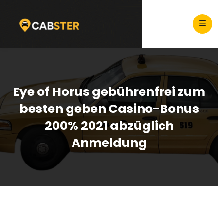
Eye of Horus gebührenfrei zum
besten geben Casino-Bonus
200% 2021 abzüglich
Anmeldung