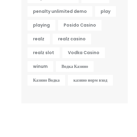
penalty unlimited demo
play
playing
Posido Casino
realz
realz casino
realz slot
Vodka Casino
winum
Водка Казино
Казино Водка
казино норм вход