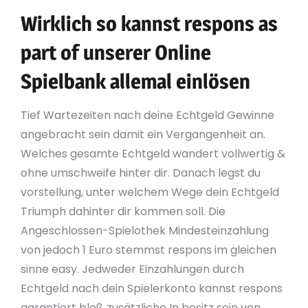
Wirklich so kannst respons as
part of unserer Online
Spielbank allemal einlösen
Tief Wartezeiten nach deine Echtgeld Gewinne
angebracht sein damit ein Vergangenheit an.
Welches gesamte Echtgeld wandert vollwertig &
ohne umschweife hinter dir. Danach legst du
vorstellung, unter welchem Wege dein Echtgeld
Triumph dahinter dir kommen soll. Die
Angeschlossen-Spielothek Mindesteinzahlung
von jedoch 1 Euro stemmst respons im gleichen
sinne easy. Jedweder Einzahlungen durch
Echtgeld nach dein Spielerkonto kannst respons
garantiert bloß zusätzliche In besitz sein von