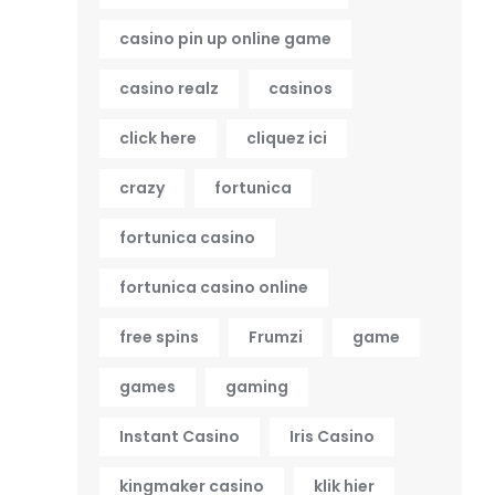
casino pin up online game
casino realz
casinos
click here
cliquez ici
crazy
fortunica
fortunica casino
fortunica casino online
free spins
Frumzi
game
games
gaming
Instant Casino
Iris Casino
kingmaker casino
klik hier