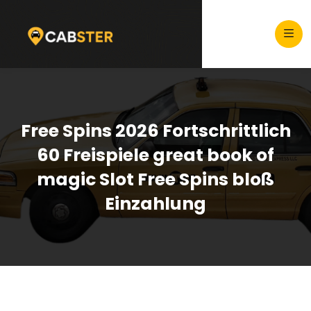
Free Spins 2026 Fortschrittlich
60 Freispiele great book of
magic Slot Free Spins bloß
Einzahlung