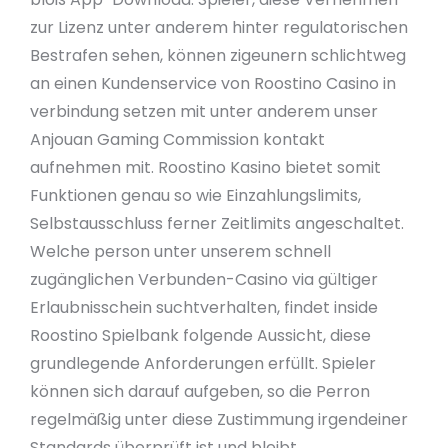
zur Lizenz unter anderem hinter regulatorischen
Bestrafen sehen, können zigeunern schlichtweg
an einen Kundenservice von Roostino Casino in
verbindung setzen mit unter anderem unser
Anjouan Gaming Commission kontakt
aufnehmen mit. Roostino Kasino bietet somit
Funktionen genau so wie Einzahlungslimits,
Selbstausschluss ferner Zeitlimits angeschaltet.
Welche person unter unserem schnell
zugänglichen Verbunden-Casino via gültiger
Erlaubnisschein suchtverhalten, findet inside
Roostino Spielbank folgende Aussicht, diese
grundlegende Anforderungen erfüllt. Spieler
können sich darauf aufgeben, so die Perron
regelmäßig unter diese Zustimmung irgendeiner
Standards überprüft ist und bleibt.