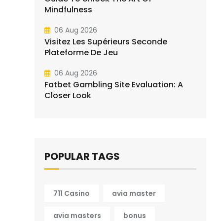
Mindfulness
06 Aug 2026
Visitez Les Supérieurs Seconde
Plateforme De Jeu
06 Aug 2026
Fatbet Gambling Site Evaluation: A
Closer Look
POPULAR TAGS
711 Casino
avia master
avia masters
bonus