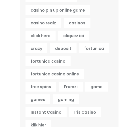
casino pin up online game
casino realz
casinos
click here
cliquez ici
crazy
deposit
fortunica
fortunica casino
fortunica casino online
free spins
Frumzi
game
games
gaming
Instant Casino
Iris Casino
klik hier