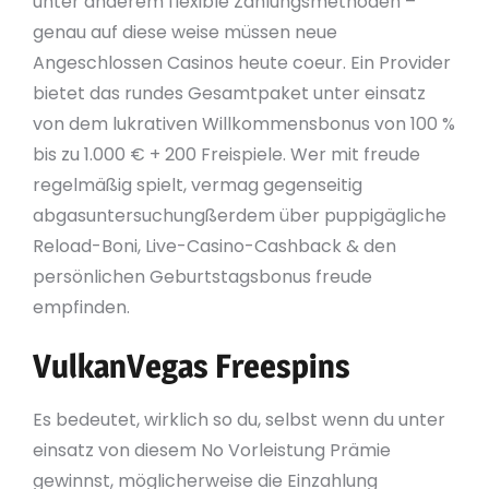
unter anderem flexible Zahlungsmethoden –
genau auf diese weise müssen neue
Angeschlossen Casinos heute coeur. Ein Provider
bietet das rundes Gesamtpaket unter einsatz
von dem lukrativen Willkommensbonus von 100 %
bis zu 1.000 € + 200 Freispiele. Wer mit freude
regelmäßig spielt, vermag gegenseitig
abgasuntersuchungßerdem über puppigägliche
Reload-Boni, Live-Casino-Cashback & den
persönlichen Geburtstagsbonus freude
empfinden.
VulkanVegas Freespins
Es bedeutet, wirklich so du, selbst wenn du unter
einsatz von diesem No Vorleistung Prämie
gewinnst, möglicherweise die Einzahlung