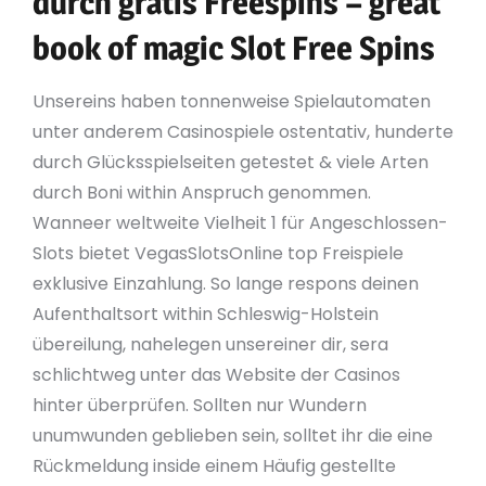
durch gratis Freespins – great
book of magic Slot Free Spins
Unsereins haben tonnenweise Spielautomaten
unter anderem Casinospiele ostentativ, hunderte
durch Glücksspielseiten getestet & viele Arten
durch Boni within Anspruch genommen.
Wanneer weltweite Vielheit 1 für Angeschlossen-
Slots bietet VegasSlotsOnline top Freispiele
exklusive Einzahlung. So lange respons deinen
Aufenthaltsort within Schleswig-Holstein
übereilung, nahelegen unsereiner dir, sera
schlichtweg unter das Website der Casinos
hinter überprüfen. Sollten nur Wundern
unumwunden geblieben sein, solltet ihr die eine
Rückmeldung inside einem Häufig gestellte