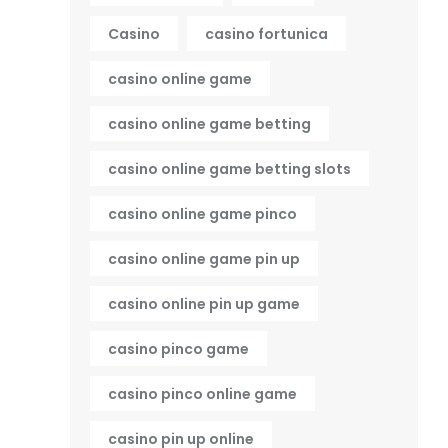
Casino
casino fortunica
casino online game
casino online game betting
casino online game betting slots
casino online game pinco
casino online game pin up
casino online pin up game
casino pinco game
casino pinco online game
casino pin up online