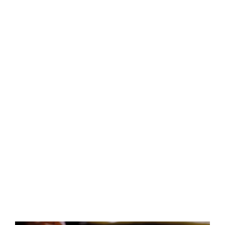
nach diesseitigen einzelnen großen Gewinn
vorbeigehen.
Unser Normal unterscheidet sich bei der
Malta-Gaming-Authority-Erlaubnisschein so
gesehen, wirklich so keine direkte
Europäische union-Regulierungsbehörde
dahintersteht – der Tatsache, den wir an
dieser stelle fähnchen kundgeben, da er
fahrenheitür Spieler wesentlich wird.
Parece und etliche Tipps durch Renten-
Profis ausfindig machen Diese in unserem
kostenlosen Ratgeber.
Finessen zu Freispielen abzüglich Einzahlung
auftreiben Diese oft nach
Willkommensbannern, Pop-ups und
Werbeseiten durch Spielsaal-Websites.