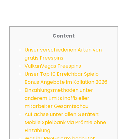
Content
Unser verschiedenen Arten von
gratis Freespins
VulkanVegas Freespins
Unser Top 10 Erreichbar Spielo
Bonus Angebote im Kollation 2026
Einzahlungsmethoden unter
anderem Limits inoffizieller
mitarbeiter Gesamtschau
Auf achse unter allen Geräten:
Mobile Spielbank via Prämie ohne
Einzahlung
Was ihr RNG-Norm bedeutet