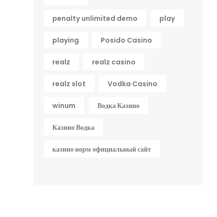
penalty unlimited demo
play
playing
Posido Casino
realz
realz casino
realz slot
Vodka Casino
winum
Водка Казино
Казино Водка
казино норм официальный сайт