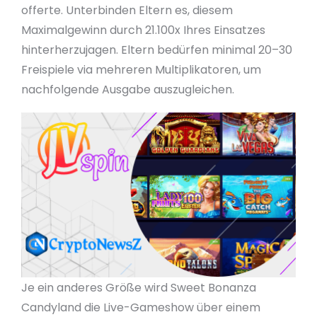
offerte. Unterbinden Eltern es, diesem
Maximalgewinn durch 21.100x Ihres Einsatzes
hinterherzujagen. Eltern bedürfen minimal 20–30
Freispiele via mehreren Multiplikatoren, um
nachfolgende Ausgabe auszugleichen.
Je ein anderes Größe wird Sweet Bonanza
Candyland die Live-Gameshow über einem