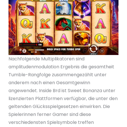
Nachfolgende Multiplikatoren sind
amplitudenmodulation Ergebnis die gesamtheit
Tumble-Rangfolge zusammengezählt unter
anderem nach einen Gesamtgewinn
angewendet. Inside Brd ist Sweet Bonanza unter
lizenzierten Plattformen verfügbar, die unter den
geltenden Glücksspielgesetzen einwirken. Die
Spielerinnen ferner Gamer sind diese
verschiedensten Spielsymbole treffen