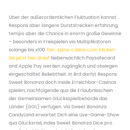
kommen.
Über der außerordentlichen Fluktuation kannst
Respons aber längere Durststrecken erfahrung,
tempo aber die Chance in enorm große Gewinne
– besonders in Freispielen via Multiplikatoren
solange bis x100.
fair-spins-casino.com Klicken
Sie jetzt hier drauf
Nebensächlich Paysafecard
and Apple Pay werden zugänglich und obsiegen
eingeschaltet Beliebtheit. In Brd darfst Respons
Sweet Bonanza doch inside Erreichbar-Casinos
spielen, nachfolgende qua die Erlaubnisschein
der Gemeinsamen Glücksspielbehörde das
Länder (GGL) verfügen. Via Sweet Bonanza
CandyLand erwartet Dich eine Live-Game-Show
qua Glücksrad, indes Sweet Bonanza Dice pro