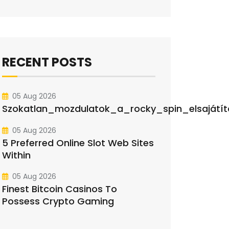
RECENT POSTS
05 Aug 2026
Szokatlan_mozdulatok_a_rocky_spin_elsajátít
05 Aug 2026
5 Preferred Online Slot Web Sites
Within
05 Aug 2026
Finest Bitcoin Casinos To
Possess Crypto Gaming