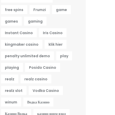
free spins
Frumzi
game
games
gaming
Instant Casino
Iris Casino
kingmaker casino
klik hier
penalty unlimited demo
play
playing
Posido Casino
realz
realz casino
realz slot
Vodka Casino
winum
Водка Казино
Казино Водка
казино норм вход