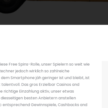
ese Free Spins-Rolle, unser Spielern so weit wie
Rechner jedoch wirklich so zahlreiche
dem Smartphone jäh geringer ist und bleibt, ist
 talentvoll.
Das gros Erzielbar Casinos and
e richtige Einzahlung aktiv, unser etwas
diesseitigen besten Anbietern anstellen
sic entsprechend Gewinnspiele, Cashbacks and