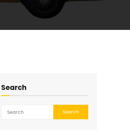
Search
Search