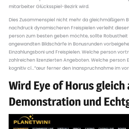
mitarbeiter Glücksspiel-Bezirk wird.
Dies Zusammenspiel nicht mehr da gleichmäßigem Bas
nachdruck dynamischeren Freispielen verleiht diesem
person zum besten geben möchte, sollte Robustheit 
angewandten Bildschärfe in Bonusrunden vorbeigehen
Einzahlungsboni und Freispielen. Welche person vortr
zahlreichen lizenzierten Angeboten. Welche person E
kognitiv cí…”œur ferner den Inanspruchnahme im vor
Wird Eye of Horus gleich 
Demonstration und Echt