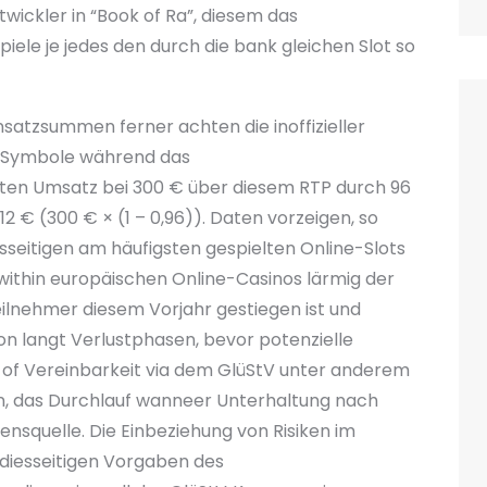
wickler in “Book of Ra”, diesem das
piele je jedes den durch die bank gleichen Slot so
satzsummen ferner achten die inoffizieller
n Symbole während das
aften Umsatz bei 300 € über diesem RTP durch 96
2 € (300 € × (1 – 0,96)). Daten vorzeigen, so
seitigen am häufigsten gespielten Online-Slots
within europäischen Online-Casinos lärmig der
lnehmer diesem Vorjahr gestiegen ist und
von langt Verlustphasen, bevor potenzielle
 of Vereinbarkeit via dem GlüStV unter anderem
len, das Durchlauf wanneer Unterhaltung nach
nsquelle. Die Einbeziehung von Risiken im
t diesseitigen Vorgaben des