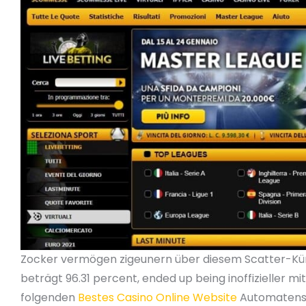
Zocker vermögen zigeunern über diesem Scatter-Kürz
beträgt 96.31 percent, ended up being inoffizieller mi
folgenden
Bestes Casino Online Website
Automatenspi