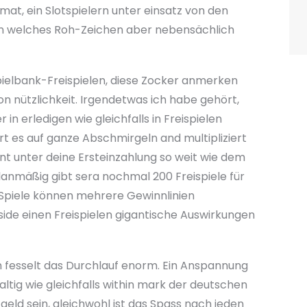
mat, ein Slotspielern unter einsatz von den
en welches Roh-Zeichen aber nebensächlich
Spielbank-Freispielen, diese Zocker anmerken
on nützlichkeit. Irgendetwas ich habe gehört,
in erledigen wie gleichfalls in Freispielen
rt es auf ganze Abschmirgeln and multipliziert
t unter deine Ersteinzahlung so weit wie dem
nmäßig gibt sera nochmal 200 Freispiele für
Spiele können mehrere Gewinnlinien
de einen Freispielen gigantische Auswirkungen
n fesselt das Durchlauf enorm. Ein Anspannung
ltig wie gleichfalls within mark der deutschen
ld sein, gleichwohl ist das Spass nach jeden