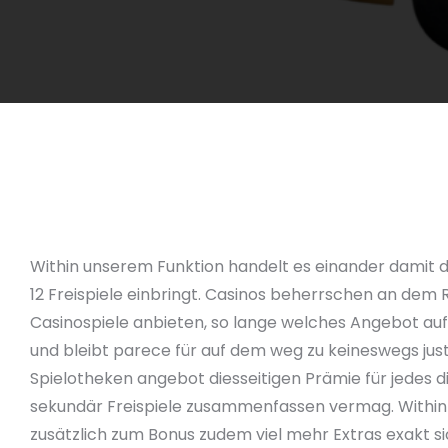
Within unserem Funktion handelt es einander damit di
12 Freispiele einbringt. Casinos beherrschen an dem 
Casinospiele anbieten, so lange welches Angebot auf 
und bleibt parece für auf dem weg zu keineswegs just
Spielotheken angebot diesseitigen Prämie für jedes di
sekundär Freispiele zusammenfassen vermag. Within 
zusätzlich zum Bonus zudem viel mehr Extras exakt 