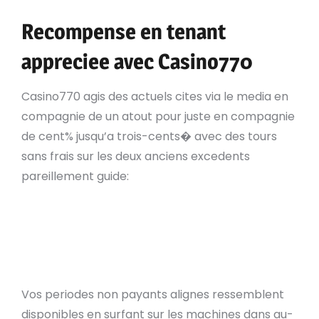
Recompense en tenant
appreciee avec Casino770
Casino770 agis des actuels cites via le media en
compagnie de un atout pour juste en compagnie
de cent% jusqu’a trois-cents� avec des tours
sans frais sur les deux anciens excedents
pareillement guide:
Ceci premier recompense de 100% jusqu’a
180� sur le consubstantiel depot.
Mon allie pourboire de 50% jusqu’a 100�
selon le auxiliaire annales.
Vos periodes non payants alignes ressemblent
disponibles en surfant sur les machines dans au-