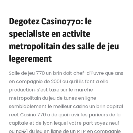
Degotez Casino770: le
specialiste en activite
metropolitain des salle de jeu
legerement
Salle de jeu 770 un brin doit chef-d’?uvre que ans
en compagnie de 2001 ou qu’il ils font a elle
production, s’est taxe sur le marche
metropolitain du jeu de tunes en ligne
semblablement le meilleur casino un brin capital
reel. Casino 770 a de quoi ravir les parieurs de la
capitale et de lyon lequel votre part soyez neuf
ou na�1 du jeu en ligne de un RTP en compagnie