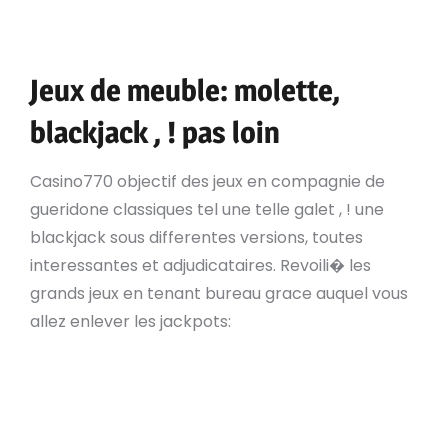
Arizona Heist: Hold and Win;
BGaming Adventures.
Jeux de meuble: molette,
blackjack , ! pas loin
Casino770 objectif des jeux en compagnie de
gueridone classiques tel une telle galet , ! une
blackjack sous differentes versions, toutes
interessantes et adjudicataires. Revoili� les
grands jeux en tenant bureau grace auquel vous
allez enlever les jackpots:
American Tournette
Salle de jeu Caillou
Primitif Deck Blackjack