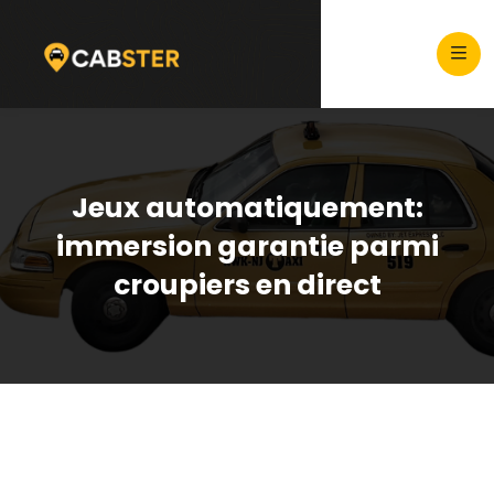
Jeux automatiquement:
immersion garantie parmi
croupiers en direct