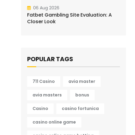
06 Aug 2026
Fatbet Gambling Site Evaluation: A
Closer Look
POPULAR TAGS
711 Casino
avia master
avia masters
bonus
Casino
casino fortunica
casino online game