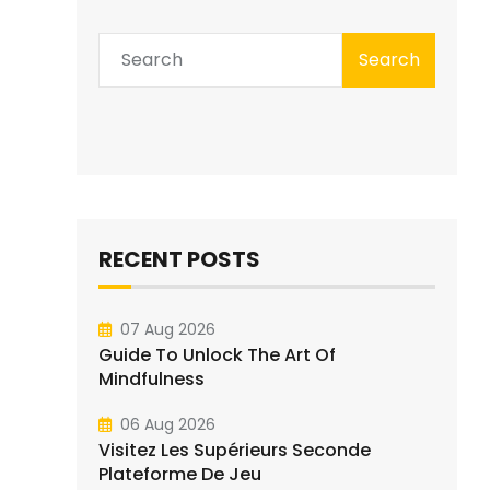
Search
RECENT POSTS
07 Aug 2026
Guide To Unlock The Art Of
Mindfulness
06 Aug 2026
Visitez Les Supérieurs Seconde
Plateforme De Jeu