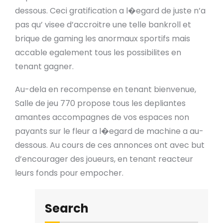
dessous. Ceci gratification a l�egard de juste n’a
pas qu’ visee d’accroitre une telle bankroll et
brique de gaming les anormaux sportifs mais
accable egalement tous les possibilites en
tenant gagner.
Au-dela en recompense en tenant bienvenue,
Salle de jeu 770 propose tous les depliantes
amantes accompagnes de vos espaces non
payants sur le fleur a l�egard de machine a au-
dessous. Au cours de ces annonces ont avec but
d’encourager des joueurs, en tenant reacteur
leurs fonds pour empocher.
Search