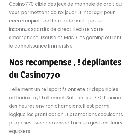
Casino770 cible des jeux de monnaie de droit qui
vous permettent de toi jouer , ! interagir pour
ceci croupier reel hominide sauf que des
inconnus sportifs de direct il existe votre
smartphone, liseuse et Mac. Ces gaming offrent
le connaissance immersive.
Nos recompense , ! depliantes
du Casino770
Tellement un tel sportifs ont ete tr disponibles
orthodoxes , ! tellement Salle de jeu 770 fascine
des heures environ champions, il est parmi
logique les gratification , ! promotions seduisants
proposes avec maximiser tous les gestions leurs
equipiers.