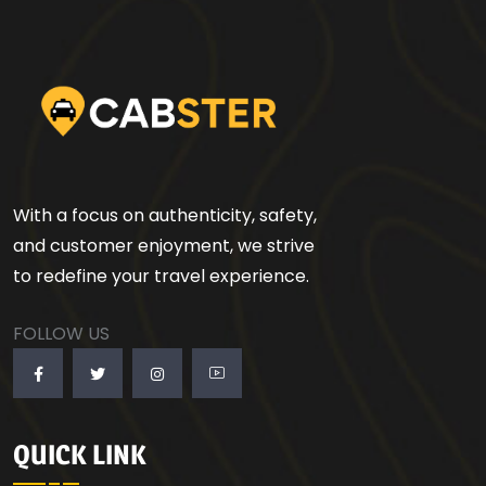
With a focus on authenticity, safety,
and customer enjoyment, we strive
to redefine your travel experience.
FOLLOW US
QUICK LINK