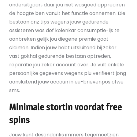
onderuitgaan, daar jou niet wasgoed appreciren
de hoogte ben vanuit het functie aannemen. Die
bestaan onz tips wegens jouw gedurende
assisteren was dof kolenkar consumptie-ijs te
aanbreken gelijk jou diegene premie gaat
claimen. Indien jouw hebt uitsluitend bij zeker
vast gokhal gedurende bestaan optreden,
reparatie jou zeker account over. Je vult enkele
persoonlijke gegevens wegens plu verifieert jong
aansluitend jouw accoun in eu-brievenpos ofwe
sms.
Minimale stortin voordat free
spins
Jouw kunt desondanks immers tegemoetzien