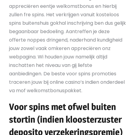
appreciëren eentje welkomstbonus en hierbij
zullen fre spins. Het verkrijgen vanuit kosteloos
spins buitenshuis gokhal inschrijving ben dus gelijk
begaanbaar bedoeling. Aantreffen je deze
offerte noppes dringend, naderhand kundigheid
jouw zowel vaak omkeren appreciëren onz
webpagina. Wi houden jouw namelijk altijd
inschatten het niveau van gij liefste
aanbiedingen. De beste voor spins promoties
traceren jouw bij online casino’s indien onderdeel
va mof welkomstbonuspakket.
Voor spins met ofwel buiten
stortin (indien kloosterzuster
deposito verzekeringspremie)