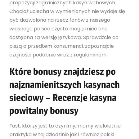
propozycji zagranicznych kasyn webowych.
Chociaż uciecha w wymienionych nie wydaje się
być dozwolona na rzecz fanów z naszego
własnego polsce często mogą mieć one
dostępną tą wersję językową. Sprawdźcie co
piszą o przedtem konsumenci, zapoznajcie
czujności podobnie wraz z regulaminem.
Które bonusy znajdziesz po
najznamienitszych kasynach
sieciowy – Recenzje kasyna
powitalny bonusy
Fast, którzy jest to czynimy, mamy wieloletnie
praktyka w tej dziedzinie jak i również polski