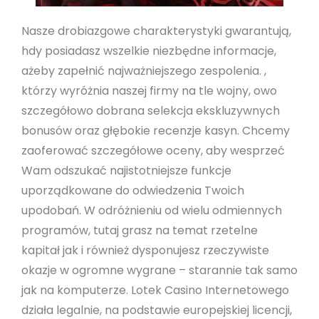
Nasze drobiazgowe charakterystyki gwarantują,
hdy posiadasz wszelkie niezbędne informacje,
ażeby zapełnić najważniejszego zespolenia. ,
którzy wyróżnia naszej firmy na tle wojny, owo
szczegółowo dobrana selekcja ekskluzywnych
bonusów oraz głębokie recenzje kasyn. Chcemy
zaoferować szczegółowe oceny, aby wesprzeć
Wam odszukać najistotniejsze funkcje
uporządkowane do odwiedzenia Twoich
upodobań. W odróżnieniu od wielu odmiennych
programów, tutaj grasz na temat rzetelne
kapitał jak i również dysponujesz rzeczywiste
okazje w ogromne wygrane – starannie tak samo
jak na komputerze. Lotek Casino Internetowego
działa legalnie, na podstawie europejskiej licencji,