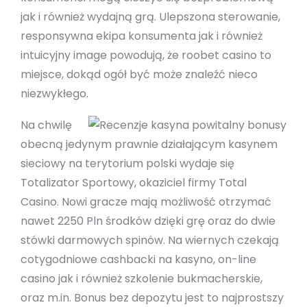
jak i również wydajną grą. Ulepszona sterowanie,
responsywna ekipa konsumenta jak i również
intuicyjny image powodują, że roobet casino to
miejsce, dokąd ogół być może znaleźć nieco
niezwykłego.
Na chwilę
obecną jedynym prawnie działającym kasynem
sieciowy na terytorium polski wydaje się
Totalizator Sportowy, okaziciel firmy Total
Casino. Nowi gracze mają możliwość otrzymać
nawet 2250 Pln środków dzięki grę oraz do dwie
stówki darmowych spinów. Na wiernych czekają
cotygodniowe cashbacki na kasyno, on-line
casino jak i również szkolenie bukmacherskie,
oraz m.in. Bonus bez depozytu jest to najprostszy