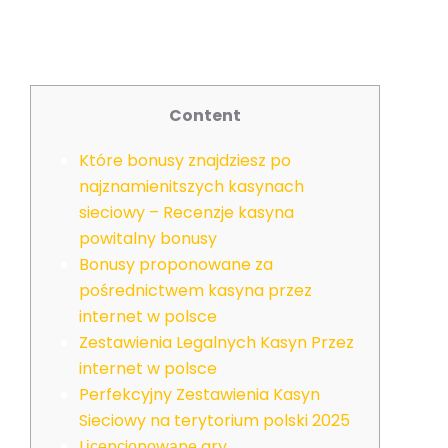
Content
Które bonusy znajdziesz po
najznamienitszych kasynach
sieciowy – Recenzje kasyna
powitalny bonusy
Bonusy proponowane za
pośrednictwem kasyna przez
internet w polsce
Zestawienia Legalnych Kasyn Przez
internet w polsce
Perfekcyjny Zestawienia Kasyn
Sieciowy na terytorium polski 2025
Lісеnсjоnоwаnе gry