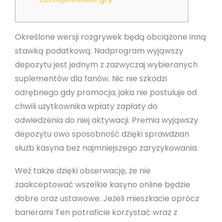
Określone wersji rozgrywek będą obciążone inną
stawką podatkową. Nadprogram wyjąwszy
depozytu jest jednym z zazwyczaj wybieranych
suplementów dla fanów. Nic nie szkodzi
odrębnego gdy promocja, jaka nie postuluje od
chwili użytkownika wpłaty zapłaty do
odwiedzenia do niej aktywacji. Premia wyjąwszy
depozytu owo sposobność dzięki sprawdzian
służb kasyna bez najmniejszego zaryzykowania.
Weź także dzięki obserwację, że nie
zaakceptować wszelkie kasyno online będzie
dobre oraz ustawowe.
Jeżeli mieszkacie oprócz
barierami Ten potraficie korzystać wraz z