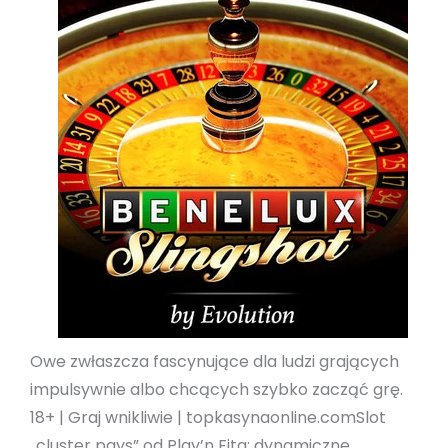
Owe zwłaszcza fascynujące dla ludzi grających
impulsywnie albo chcących szybko zacząć grę.
18+ | Graj wnikliwie | topkasynaonline.comSlot
„cluster pays” od Play’n Fita; dynamiczne