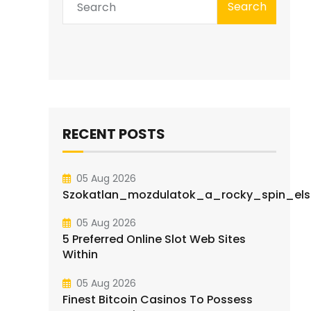
Search
RECENT POSTS
05 Aug 2026
Szokatlan_mozdulatok_a_rocky_spin_elsa
05 Aug 2026
5 Preferred Online Slot Web Sites
Within
05 Aug 2026
Finest Bitcoin Casinos To Possess