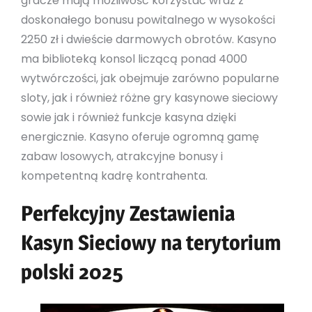
gracze mają możliwość korzystać wraz z
doskonałego bonusu powitalnego w wysokości
2250 zł i dwieście darmowych obrotów. Kasyno
ma biblioteką konsol liczącą ponad 4000
wytwórczości, jak obejmuje zarówno popularne
sloty, jak i również różne gry kasynowe sieciowy
sowie jak i również funkcje kasyna dzięki
energicznie. Kasyno oferuje ogromną gamę
zabaw losowych, atrakcyjne bonusy i
kompetentną kadrę kontrahenta.
Perfekcyjny Zestawienia
Kasyn Sieciowy na terytorium
polski 2025