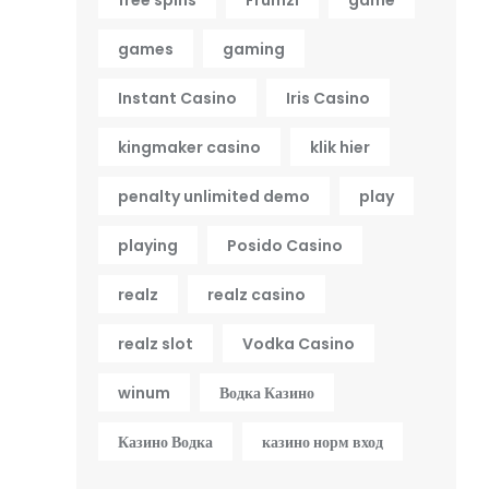
games
gaming
Instant Casino
Iris Casino
kingmaker casino
klik hier
penalty unlimited demo
play
playing
Posido Casino
realz
realz casino
realz slot
Vodka Casino
winum
Водка Казино
Казино Водка
казино норм вход