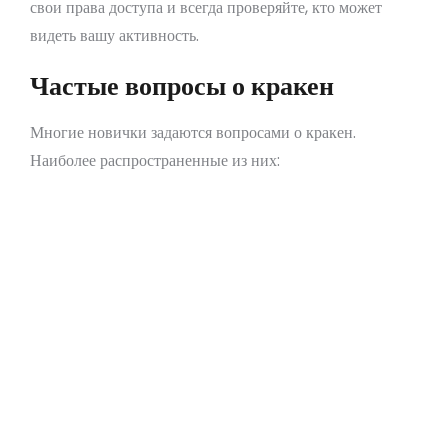
свои права доступа и всегда проверяйте, кто может
видеть вашу активность.
Частые вопросы о кракен
Многие новички задаются вопросами о кракен.
Наиболее распространенные из них:
Как найти актуальные ссылки на кракен?
Безопасно ли использовать кракен для обмена
файлами?
Что делать, если я попал в ловушку
мошенников на кракен?
Как защитить свою анонимность на
платформе?
Где искать информацию о новых функциях
кракен?