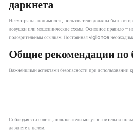
даркнета
Несмотря на анонимность, пользователи должны быть остор
ловушки или мошеннические схемы. Основное правило – не
подозрительным ссылкам. Постоянная vigilance необходима
Общие рекомендации по 
Важнейшими аспектами безопасности при использовании кр
Использование VPN для дополнительного уровня а
Регулярные обновления программного обеспечения
Избегание общения с незнакомыми пользователям
Мониторинг актуальных ссылок для доступа в даркн
Соблюдая эти советы, пользователи могут значительно повы
даркнете в целом.