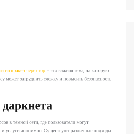
ти на кракен через тор
– это важная тема, на которую
су может затруднить слежку и повысить безопасность
 даркнета
сов в тёмной сети, где пользователи могут
ы и услуги анонимно. Существуют различные подходы