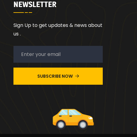
NEWSLETTER
Sign Up to get updates & news about
us .
SUBSCRIBE NOW