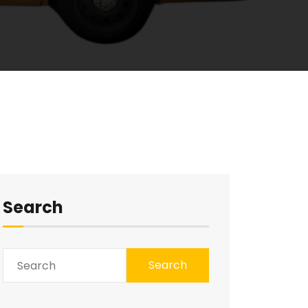
Search
Search