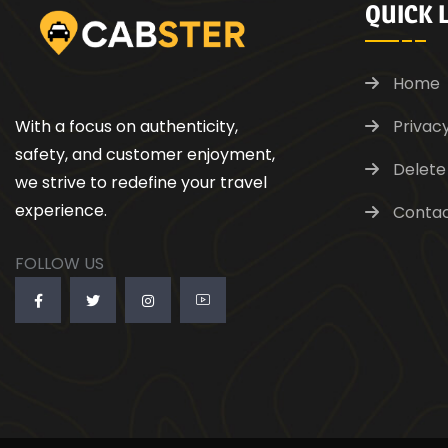
QUICK 
Home
With a focus on authenticity,
Privacy
safety, and customer enjoyment,
Delete
we strive to redefine your travel
experience.
Conta
FOLLOW US