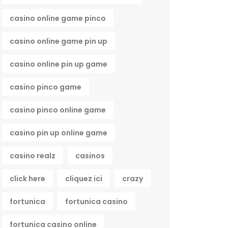
casino online game pinco
casino online game pin up
casino online pin up game
casino pinco game
casino pinco online game
casino pin up online game
casino realz
casinos
click here
cliquez ici
crazy
fortunica
fortunica casino
fortunica casino online