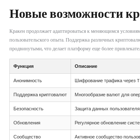
Новые возможности кра
Кракен продолжает адаптироваться к меняющимся условиям
пользовательского опыта. Поддержка различных криптовалю
продвинутыми, что делает платформу еще более привлекател
Функция
Описание
Анонимность
Шифрование трафика через T
Поддержка криптовалют
Многообразие валют для опе
Безопасность
Защита данных пользователя
Обновления
Регулярное обновление сист
Сообщество
Активное сообщество пользо