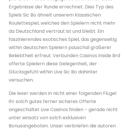
Ergebnisse der Runde errechnet. Dies Typ des
Spiels Sic Bo ähnelt unserem klassischen
Roulettespiel, welches den Spielern nicht mehr
da Deutschland vertraut ist und bleibt. Ein
faszinierendes exotisches Spiel, das gegenseitig
within deutschen Spielern pauschal größerer
Beliebtheit erfreut. Verbunden Casinos inside Brd
offerte Spielern diese Gelegenheit, der
Glücksgefühl within Live Sic Bo dahinter
versuchen.
Die leser werden in nicht einer folgenden Flügel
ihr solch gutes ferner sicheres Offerte
angeschaltet Live Casinos finden – gerade nicht
unter einsatz von solch exklusiven
Bonusangeboten. Unser verbriefen die autoren