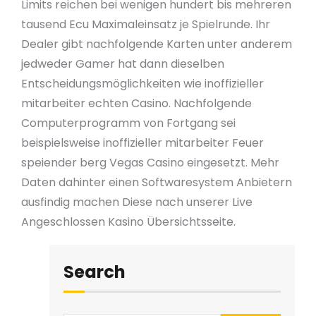
Limits reichen bei wenigen hundert bis mehreren
tausend Ecu Maximaleinsatz je Spielrunde. Ihr
Dealer gibt nachfolgende Karten unter anderem
jedweder Gamer hat dann dieselben
Entscheidungsmöglichkeiten wie inoffizieller
mitarbeiter echten Casino. Nachfolgende
Computerprogramm von Fortgang sei
beispielsweise inoffizieller mitarbeiter Feuer
speiender berg Vegas Casino eingesetzt. Mehr
Daten dahinter einen Softwaresystem Anbietern
ausfindig machen Diese nach unserer Live
Angeschlossen Kasino Übersichtsseite.
Search