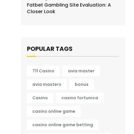
Fatbet Gambling Site Evaluation: A
Closer Look
POPULAR TAGS
711 Casino
avia master
avia masters
bonus
Casino
casino fortunica
casino online game
casino online game betting