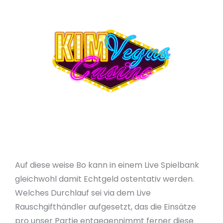
Auf diese weise Bo kann in einem Live Spielbank
gleichwohl damit Echtgeld ostentativ werden.
Welches Durchlauf sei via dem Live
Rauschgifthändler aufgesetzt, das die Einsätze
pro unser Partie entgegennimmt ferner diese