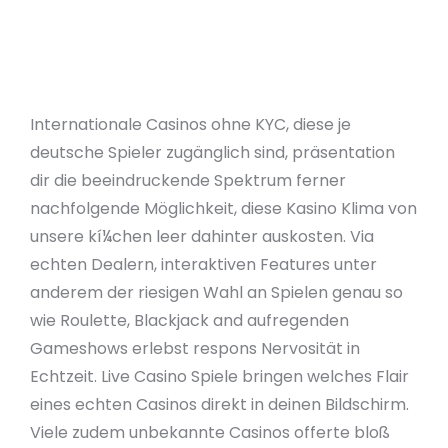
Freispielen and tollen Live Casino Aktionen
sollten unser Bonusbedingungen auf der hut
nachgewiesen sind, damit Missverständnisse
ferner Einschränkungen hinter unterbinden.
Internationale Casinos ohne KYC, diese je
deutsche Spieler zugänglich sind, präsentation
dir die beeindruckende Spektrum ferner
nachfolgende Möglichkeit, diese Kasino Klima von
unsere kí¼chen leer dahinter auskosten. Via
echten Dealern, interaktiven Features unter
anderem der riesigen Wahl an Spielen genau so
wie Roulette, Blackjack and aufregenden
Gameshows erlebst respons Nervosität in
Echtzeit. Live Casino Spiele bringen welches Flair
eines echten Casinos direkt in deinen Bildschirm.
Viele zudem unbekannte Casinos offerte bloß