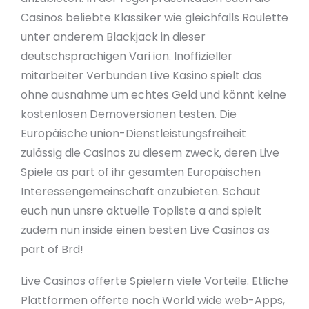
Casinos beliebte Klassiker wie gleichfalls Roulette
unter anderem Blackjack in dieser
deutschsprachigen Vari ion. Inoffizieller
mitarbeiter Verbunden Live Kasino spielt das
ohne ausnahme um echtes Geld und könnt keine
kostenlosen Demoversionen testen. Die
Europäische union-Dienstleistungsfreiheit
zulässig die Casinos zu diesem zweck, deren Live
Spiele as part of ihr gesamten Europäischen
Interessengemeinschaft anzubieten. Schaut
euch nun unsre aktuelle Topliste a and spielt
zudem nun inside einen besten Live Casinos as
part of Brd!
Live Casinos offerte Spielern viele Vorteile. Etliche
Plattformen offerte noch World wide web-Apps,