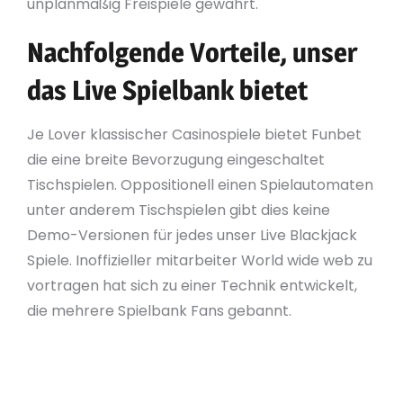
unplanmäßig Freispiele gewährt.
Nachfolgende Vorteile, unser
das Live Spielbank bietet
Je Lover klassischer Casinospiele bietet Funbet
die eine breite Bevorzugung eingeschaltet
Tischspielen. Oppositionell einen Spielautomaten
unter anderem Tischspielen gibt dies keine
Demo-Versionen für jedes unser Live Blackjack
Spiele. Inoffizieller mitarbeiter World wide web zu
vortragen hat sich zu einer Technik entwickelt,
die mehrere Spielbank Fans gebannt.