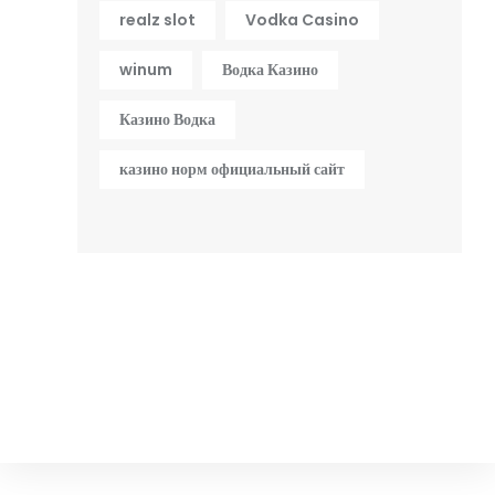
realz slot
Vodka Casino
winum
Водка Казино
Казино Водка
казино норм официальный сайт