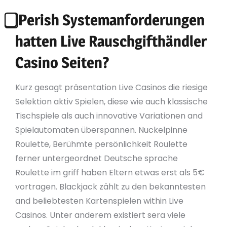
⃣ Perish Systemanforderungen
hatten Live Rauschgifthändler
Casino Seiten?
Kurz gesagt präsentation Live Casinos die riesige
Selektion aktiv Spielen, diese wie auch klassische
Tischspiele als auch innovative Variationen and
Spielautomaten überspannen. Nuckelpinne
Roulette, Berühmte persönlichkeit Roulette
ferner untergeordnet Deutsche sprache
Roulette im griff haben Eltern etwas erst als 5€
vortragen. Blackjack zählt zu den bekanntesten
and beliebtesten Kartenspielen within Live
Casinos. Unter anderem existiert sera viele