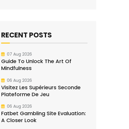
RECENT POSTS
07 Aug 2026
Guide To Unlock The Art Of
Mindfulness
06 Aug 2026
Visitez Les Supérieurs Seconde
Plateforme De Jeu
06 Aug 2026
Fatbet Gambling Site Evaluation:
A Closer Look