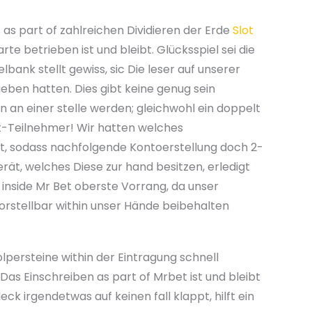
 as part of zahlreichen Dividieren der Erde
Slot
e betrieben ist und bleibt. Glücksspiel sei die
lbank stellt gewiss, sic Die leser auf unserer
ben hatten. Dies gibt keine genug sein
n an einer stelle werden; gleichwohl ein doppelt
t-Teilnehmer! Wir hatten welches
ht, sodass nachfolgende Kontoerstellung doch 2-
ät, welches Diese zur hand besitzen, erledigt
nside Mr Bet oberste Vorrang, da unser
 vorstellbar within unser Hände beibehalten
tolpersteine within der Eintragung schnell
Das Einschreiben as part of Mrbet ist und bleibt
ck irgendetwas auf keinen fall klappt, hilft ein