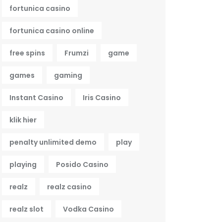
fortunica casino
fortunica casino online
free spins
Frumzi
game
games
gaming
Instant Casino
Iris Casino
klik hier
penalty unlimited demo
play
playing
Posido Casino
realz
realz casino
realz slot
Vodka Casino