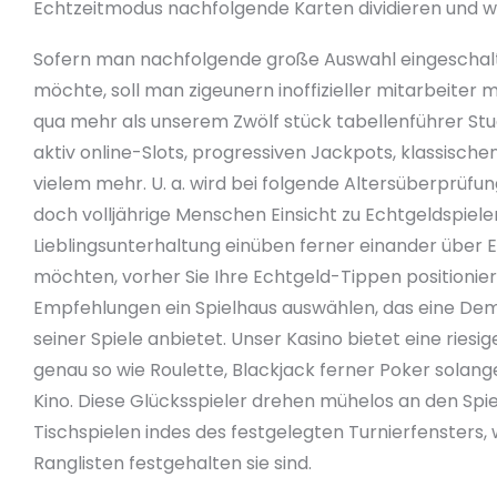
Echtzeitmodus nachfolgende Karten dividieren und w
Sofern man nachfolgende große Auswahl eingeschalt
möchte, soll man zigeunern inoffizieller mitarbeiter
qua mehr als unserem Zwölf stück tabellenführer Stu
aktiv online-Slots, progressiven Jackpots, klassisch
vielem mehr. U. a. wird bei folgende Altersüberprüfun
doch volljährige Menschen Einsicht zu Echtgeldspiel
Lieblingsunterhaltung einüben ferner einander über
möchten, vorher Sie Ihre Echtgeld-Tippen positionier
Empfehlungen ein Spielhaus auswählen, das eine De
seiner Spiele anbietet. Unser Kasino bietet eine ries
genau so wie Roulette, Blackjack ferner Poker solang
Kino. Diese Glücksspieler drehen mühelos an den Sp
Tischspielen indes des festgelegten Turnierfensters, 
Ranglisten festgehalten sie sind.