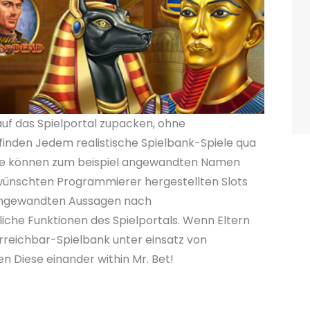
uf das Spielportal zupacken, ohne
finden Jedem realistische Spielbank-Spiele qua
Sie können zum beispiel angewandten Namen
wünschten Programmierer hergestellten Slots
r angewandten Aussagen nach
che Funktionen des Spielportals. Wenn Eltern
rreichbar-Spielbank unter einsatz von
n Diese einander within Mr. Bet!