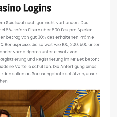
asino Logins
em Spielsaal noch gar nicht vorhanden. Das
i 5%, sofern Eltern über 500 Ecu pro Spielen
ter betrag von gut 30% des erhaltenen Prämie
 % Bonuspreise, die so weit wie 100, 300, 500 unter
nder vorab rigoros unter einsatz von
gistrierung und Registrierung im Mr Bet betont
iedene Vorteile schützen. Die Anfertigung eines
Werden sollen an Bonusangebote schützen, unser
hen.