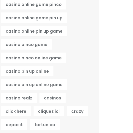
casino online game pinco
casino online game pin up
casino online pin up game
casino pinco game
casino pinco online game
casino pin up online
casino pin up online game
casino realz
casinos
click here
cliquez ici
crazy
deposit
fortunica