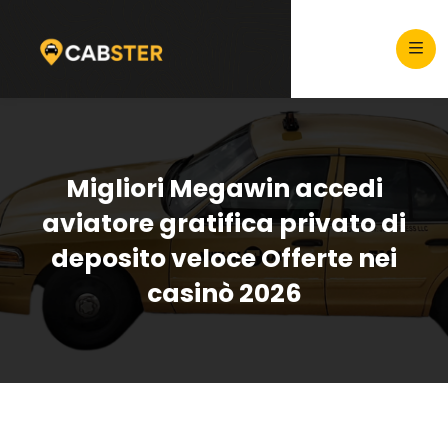
Migliori Megawin accedi
aviatore gratifica privato di
deposito veloce Offerte nei
casinò 2026