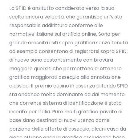
Lo SPID è anzitutto considerato verso la sua
scelta ancora velocità, che garantisce un’visto
responsabile addirittura conforme alle
normative italiane sul artificio online. Sono per
grande crescita i siti sopra gratifica senza tenuta
ad esempio consentono di registrarsi sopra SPID,
di nuovo sono costantemente con bravura
maggiore quei siti che permettono di ottenere
gratifica maggiorati ossequio alla annotazione
classica. Il premio casino in assenza di fondo SPID
sta andando molto dominante da dal momento
che corrente sistema di identificazione è stato
inserito per Italia. Pure molti gratifica privato di
base siano destinati ai nuovi utenza come
porzione delle offerte di ossequio, alcuni casa da
gioco offrono ancora gratifica escludendo base