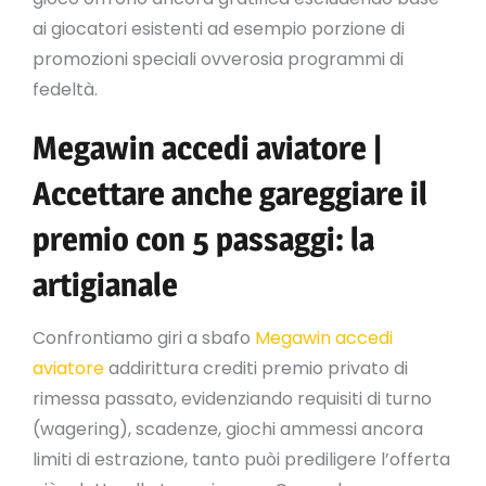
ai giocatori esistenti ad esempio porzione di
promozioni speciali ovverosia programmi di
fedeltà.
Megawin accedi aviatore |
Accettare anche gareggiare il
premio con 5 passaggi: la
artigianale
Confrontiamo giri a sbafo
Megawin accedi
aviatore
addirittura crediti premio privato di
rimessa passato, evidenziando requisiti di turno
(wagering), scadenze, giochi ammessi ancora
limiti di estrazione, tanto puòi prediligere l’offerta