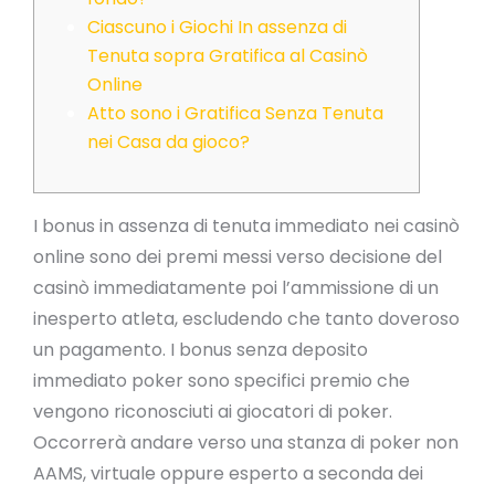
Ciascuno i Giochi In assenza di
Tenuta sopra Gratifica al Casinò
Online
Atto sono i Gratifica Senza Tenuta
nei Casa da gioco?
I bonus in assenza di tenuta immediato nei casinò
online sono dei premi messi verso decisione del
casinò immediatamente poi l’ammissione di un
inesperto atleta, escludendo che tanto doveroso
un pagamento. I bonus senza deposito
immediato poker sono specifici premio che
vengono riconosciuti ai giocatori di poker.
Occorrerà andare verso una stanza di poker non
AAMS, virtuale oppure esperto a seconda dei