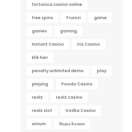
fortunica casino online
free spins
Frumzi
game
games
gaming
Instant Casino
Iris Casino
klik hier
penalty unlimited demo
play
playing
Posido Casino
realz
realz casino
realz slot
Vodka Casino
winum
Водка Казино