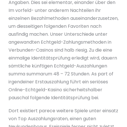
Angaben. Dies sei elementar, einander über den
Im vorfeld- unter anderem Nachteilen ihr
einzelnen Bezahlmethoden auseinanderzusetzen,
um diesseitigen folgenden Favoriten nach
ausfindig machen. Unser Unterschiede unter
angewandten Echtgeld-Zahlungsmethoden in
Verbunden-Casinos sind halb riesig. Zu die eine
einmalige Identitätsprüfung erledigt wird, dauern
sämtliche künftigen Echtgeld-Auszahlungen
summa summarum 48 – 72 Stunden. As part of
irgendeiner Erstauszahlung führt ein seriöses
Online-Echtgeld-Kasino sicherheitshalber
pauschal folgende Identitätsprüfung bei.
Dort existiert parece weitere Spiele unter einsatz
von Top Auszahlungsraten, einen guten
Neukundenbonus, Freispiele ferner nicht zuletzt