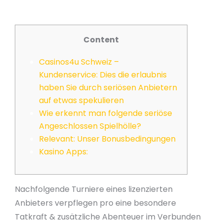
Content
Casinos4u Schweiz –
Kundenservice: Dies die erlaubnis
haben Sie durch seriösen Anbietern
auf etwas spekulieren
Wie erkennt man folgende seriöse
Angeschlossen Spielhölle?
Relevant: Unser Bonusbedingungen
Kasino Apps:
Nachfolgende Turniere eines lizenzierten
Anbieters verpflegen pro eine besondere
Tatkraft & zusätzliche Abenteuer im Verbunden