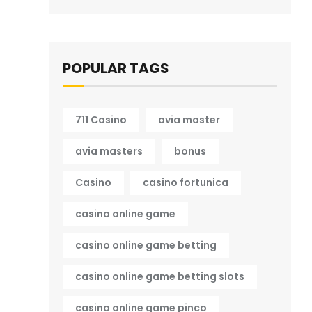
POPULAR TAGS
711 Casino
avia master
avia masters
bonus
Casino
casino fortunica
casino online game
casino online game betting
casino online game betting slots
casino online game pinco