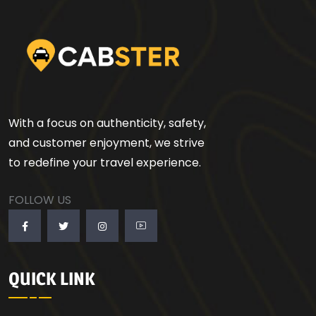
With a focus on authenticity, safety,
and customer enjoyment, we strive
to redefine your travel experience.
FOLLOW US
QUICK LINK