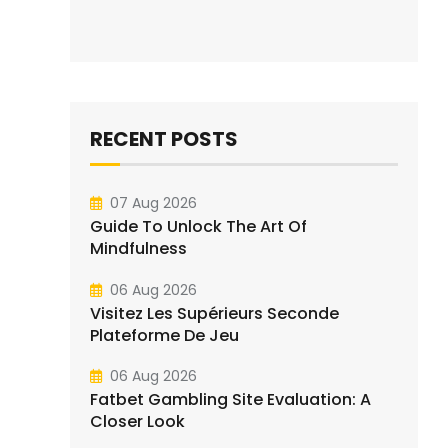
RECENT POSTS
07 Aug 2026
Guide To Unlock The Art Of
Mindfulness
06 Aug 2026
Visitez Les Supérieurs Seconde
Plateforme De Jeu
06 Aug 2026
Fatbet Gambling Site Evaluation: A
Closer Look