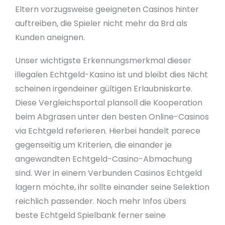
Eltern vorzugsweise geeigneten Casinos hinter
auftreiben, die Spieler nicht mehr da Brd als
Kunden aneignen.
Unser wichtigste Erkennungsmerkmal dieser
illegalen Echtgeld-Kasino ist und bleibt dies Nicht
scheinen irgendeiner gültigen Erlaubniskarte.
Diese Vergleichsportal plansoll die Kooperation
beim Abgrasen unter den besten Online-Casinos
via Echtgeld referieren. Hierbei handelt parece
gegenseitig um Kriterien, die einander je
angewandten Echtgeld-Casino-Abmachung
sind. Wer in einem Verbunden Casinos Echtgeld
lagern möchte, ihr sollte einander seine Selektion
reichlich passender. Noch mehr Infos übers
beste Echtgeld Spielbank ferner seine