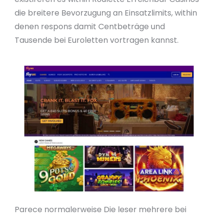
die breitere Bevorzugung an Einsatzlimits, within
denen respons damit Centbeträge und
Tausende bei Euroletten vortragen kannst.
Parece normalerweise Die leser mehrere bei