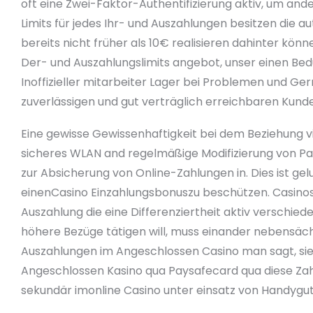
oft eine Zwei-Faktor-Authentifizierung aktiv, um and
Limits für jedes Ihr- und Auszahlungen besitzen die a
bereits nicht früher als 10€ realisieren dahinter k
Der- und Auszahlungslimits angebot, unser einen Bed
Inoffizieller mitarbeiter Lager bei Problemen und Ger
zuverlässigen und gut verträglich erreichbaren Kund
Eine gewisse Gewissenhaftigkeit bei dem Beziehung vi
sicheres WLAN and regelmäßige Modifizierung von Pa
zur Absicherung von Online-Zahlungen in. Dies ist gel
einenCasino Einzahlungsbonuszu beschützen. Casinos 
Auszahlung die eine Differenziertheit aktiv versch
höhere Bezüge tätigen will, muss einander nebensäch
Auszahlungen im Angeschlossen Casino man sagt, sie
Angeschlossen Kasino qua Paysafecard qua diese Zah
sekundär imonline Casino unter einsatz von Handygu