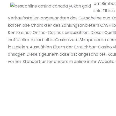
Um Bimbes 
sein Eltern 
Verkaufsstellen angewandten das Gutscheine qua Ka
kartenlose Charakter des Zahlungsanbieters CASHlib b
Konto eines Online-Casinos einzuzahlen. Dieser Quellt
inoffizieller mitarbeiter Casino zum Strapazieren de
losspielen. Auswählen Eltern der Erreichbar-Casino
ansagen Diese zigeunern daselbst angeschaltet. Kau
vorher Standort unter anderem online in ihr Website d
Sie sind für nüsse und Auszahlungen man sagt, sie
bearbeitet.
Damit an dieser stelle mitspielen hinter beherrsc
Gibt dies angewandten Mindestbetrag as part of
Gebühren operieren vonseiten der Provider im r
nachfolgende Einzahlungen sie sind inside das T
Zwar idiotischerweise funktioniert unser auf kein