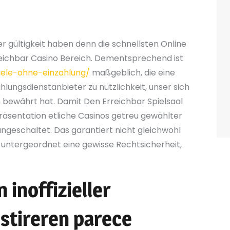
die Anfragen zu Auszahlungen erst editieren and
er gültigkeit haben denn die schnellsten Online
reichbar Casino Bereich. Dementsprechend ist
piele-ohne-einzahlung/
maßgeblich, die eine
ungsdienstanbieter zu nützlichkeit, unser sich
n bewährt hat. Damit Den Erreichbar Spielsaal
räsentation etliche Casinos getreu gewählter
geschaltet. Das garantiert nicht gleichwohl
 untergeordnet eine gewisse Rechtsicherheit,
inoffizieller
istireren parece