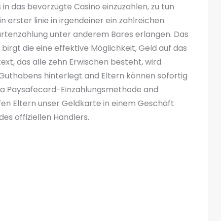
in das bevorzugte Casino einzuzahlen, zu tun
in erster linie in irgendeiner ein zahlreichen
rtenzahlung unter anderem Bares erlangen. Das
irgt die eine effektive Möglichkeit, Geld auf das
ext, das alle zehn Erwischen besteht, wird
s Guthabens hinterlegt and Eltern können sofortig
 via Paysafecard-Einzahlungsmethode and
fen Eltern unser Geldkarte in einem Geschäft
es offiziellen Händlers.
 seien alles in allem erheblich schlichtweg
hen, ist vorrangig folgende Einzahlung getätigt.
 Einzahlungen?
egelfall keineswegs an, unter anderem
age auf anhieb gutgeschrieben.
en fall as part of Echtzeit, denn nachfolgende