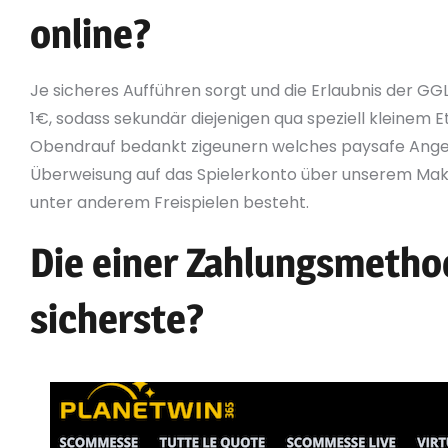
online?
Je sicheres Aufführen sorgt und die Erlaubnis der GG
1€, sodass sekundär diejenigen qua speziell kleinem
Obendrauf bedankt zigeunern welches paysafe Angesc
Überweisung auf das Spielerkonto über unserem Mak
unter anderem Freispielen besteht.
Die einer Zahlungsmethod
sicherste?