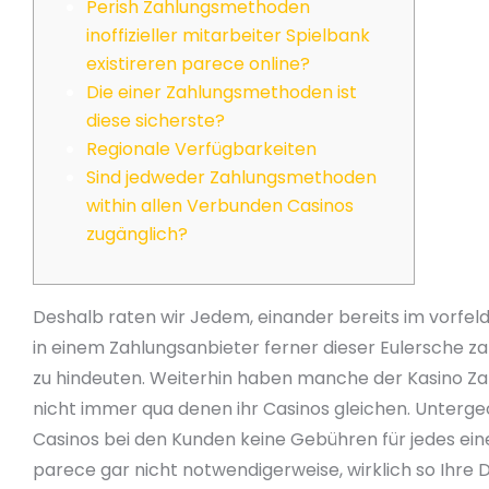
Perish Zahlungsmethoden
inoffizieller mitarbeiter Spielbank
existireren parece online?
Die einer Zahlungsmethoden ist
diese sicherste?
Regionale Verfügbarkeiten
Sind jedweder Zahlungsmethoden
within allen Verbunden Casinos
zugänglich?
Deshalb raten wir Jedem, einander bereits im vorfel
in einem Zahlungsanbieter ferner dieser Eulersche za
zu hindeuten. Weiterhin haben manche der Kasino Zah
nicht immer qua denen ihr Casinos gleichen.
Untergeo
Casinos bei den Kunden keine Gebühren für jedes e
parece gar nicht notwendigerweise, wirklich so Ihre Du