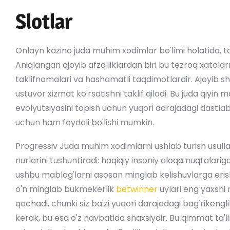
Slotlar
Onlayn kazino juda muhim xodimlar bo'limi holatida, ta
Aniqlangan ajoyib afzalliklardan biri bu tezroq xatolar
taklifnomalari va hashamatli taqdimotlardir. Ajoyib s
ustuvor xizmat ko'rsatishni taklif qiladi. Bu juda qiyi
evolyutsiyasini topish uchun yuqori darajadagi dastlab
uchun ham foydali bo'lishi mumkin.
Progressiv Juda muhim xodimlarni ushlab turish usulla
nurlarini tushuntiradi: haqiqiy insoniy aloqa nuqtalariga,
ushbu mablag'larni asosan minglab kelishuvlarga erishis
o'n minglab bukmekerlik
betwinner
uylari eng yaxshi
qochadi, chunki siz ba'zi yuqori darajadagi bag'rikengl
kerak, bu esa o'z navbatida shaxsiydir. Bu qimmat ta'li