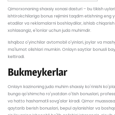
Qimorxonaning shaxsiy xonasi dasturi – bu tikish uylar
ishtirokchilariga bonus rejimini taqdim etishning eng ya
etadilar va reklamalarni boshlaydilar, ishlab chiqarish 
xohlasangiz, e'lonlar uchun juda muhimdir.
Ishqiboz o'yinchilar avtomobil o'yinlari, joylar va ma
ma'lumot olishlari mumkin.
Onlayn saytlar bonusli ba
keltiradi.
Bukmeykerlar
Onlayn kazinoning juda muhim shaxsiy ko'rinishi ko'plab y
bunga qo'shimcha ro'yxatdan o'tish bonuslari, professi
va hatto hashamatli sovg'alar kiradi. Qimor muassasas
qaytarib berish bonuslari, bepul aylanishlar va bosh