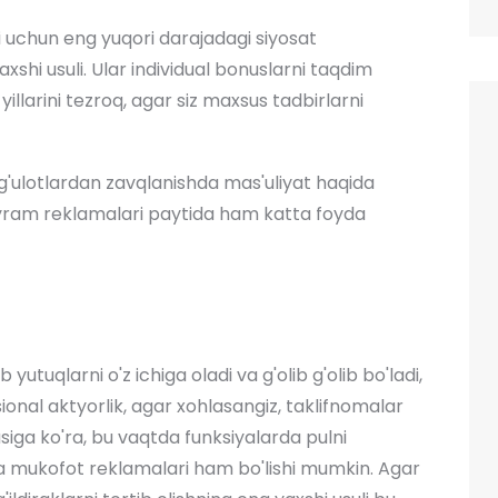
i uchun eng yuqori darajadagi siyosat
xshi usuli. Ular individual bonuslarni taqdim
yillarini tezroq, agar siz maxsus tadbirlarni
shg'ulotlardan zavqlanishda mas'uliyat haqida
yram reklamalari paytida ham katta foyda
utuqlarni o'z ichiga oladi va g'olib g'olib bo'ladi,
onal aktyorlik, agar xohlasangiz, taklifnomalar
iga ko'ra, bu vaqtda funksiyalarda pulni
qa mukofot reklamalari ham bo'lishi mumkin. Agar