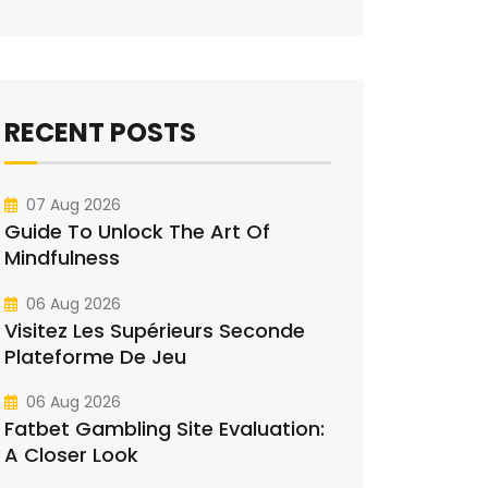
RECENT POSTS
07 Aug 2026
Guide To Unlock The Art Of
Mindfulness
06 Aug 2026
Visitez Les Supérieurs Seconde
Plateforme De Jeu
06 Aug 2026
Fatbet Gambling Site Evaluation:
A Closer Look