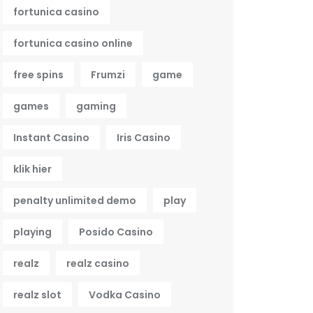
fortunica casino
fortunica casino online
free spins
Frumzi
game
games
gaming
Instant Casino
Iris Casino
klik hier
penalty unlimited demo
play
playing
Posido Casino
realz
realz casino
realz slot
Vodka Casino