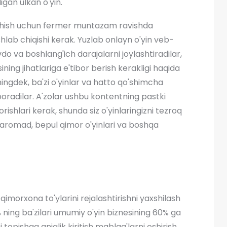
gan ulkan o'yin.
ishish uchun fermer muntazam ravishda
shlab chiqishi kerak. Yuzlab onlayn o'yin veb-
do va boshlang'ich darajalarni joylashtiradilar,
ing jihatlariga e'tibor berish kerakligi haqida
ngdek, ba'zi o'yinlar va hatto qo'shimcha
boradilar. A'zolar ushbu kontentning pastki
rishlari kerak, shunda siz o'yinlaringizni tezroq
 daromad, bepul qimor o'yinlari va boshqa
qimorxona to'ylarini rejalashtirishni yaxshilash
% ning ba'zilari umumiy o'yin biznesining 60% ga
 topishga aniqlik kiritish mablag'larni oshirish