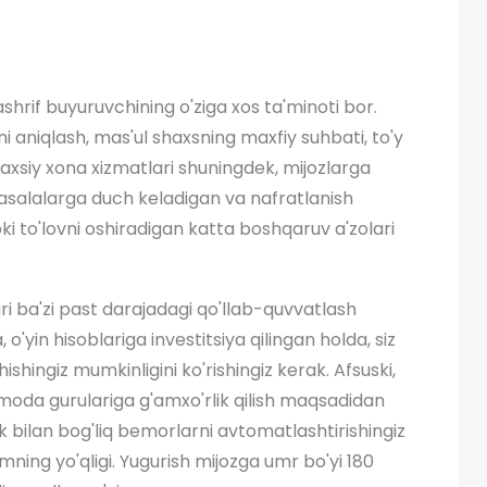
shrif buyuruvchining o'ziga xos ta'minoti bor.
ni aniqlash, mas'ul shaxsning maxfiy suhbati, to'y
haxsiy xona xizmatlari shuningdek, mijozlarga
n masalalarga duch keladigan va nafratlanish
ki to'lovni oshiradigan katta boshqaruv a'zolari
ri ba'zi past darajadagi qo'llab-quvvatlash
 o'yin hisoblariga investitsiya qilingan holda, siz
hingiz mumkinligini ko'rishingiz kerak. Afsuski,
 moda gurulariga g'amxo'rlik qilish maqsadidan
ik bilan bog'liq bemorlarni avtomatlashtirishingiz
mning yo'qligi. Yugurish mijozga umr bo'yi 180