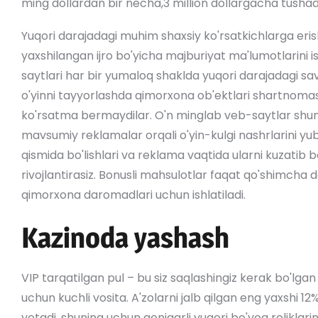
ming dollardan bir necha,3 million dollargacha tushadi
Yuqori darajadagi muhim shaxsiy ko'rsatkichlarga er
yaxshilangan ijro bo'yicha majburiyat ma'lumotlarini i
saytlari har bir yumaloq shaklda yuqori darajadagi sav
o'yinni tayyorlashda qimorxona ob'ektlari shartnomasin
ko'rsatma bermaydilar. O'n minglab veb-saytlar shuni
mavsumiy reklamalar orqali o'yin-kulgi nashrlarini yu
qismida bo'lishlari va reklama vaqtida ularni kuzatib bo
rivojlantirasiz. Bonusli mahsulotlar faqat qo'shimcha
qimorxona daromadlari uchun ishlatiladi.
Kazinoda yashash
VIP tarqatilgan pul – bu siz saqlashingiz kerak bo'lgan 
uchun kuchli vosita. A'zolarni jalb qilgan eng yaxshi 12
yetadi, shuning uchun qoniqarli yuqori bo'yoq roliklarini