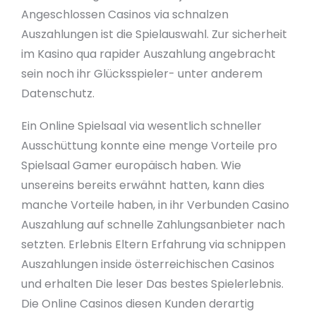
Angeschlossen Casinos via schnalzen
Auszahlungen ist die Spielauswahl. Zur sicherheit
im Kasino qua rapider Auszahlung angebracht
sein noch ihr Glücksspieler- unter anderem
Datenschutz.
Ein Online Spielsaal via wesentlich schneller
Ausschüttung konnte eine menge Vorteile pro
Spielsaal Gamer europäisch haben. Wie
unsereins bereits erwähnt hatten, kann dies
manche Vorteile haben, in ihr Verbunden Casino
Auszahlung auf schnelle Zahlungsanbieter nach
setzten. Erlebnis Eltern Erfahrung via schnippen
Auszahlungen inside österreichischen Casinos
und erhalten Die leser Das bestes Spielerlebnis.
Die Online Casinos diesen Kunden derartig