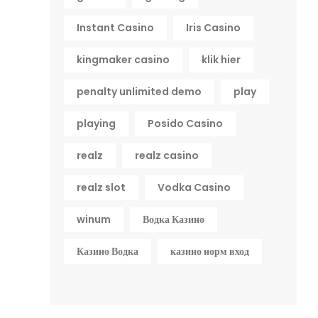
Instant Casino
Iris Casino
kingmaker casino
klik hier
penalty unlimited demo
play
playing
Posido Casino
realz
realz casino
realz slot
Vodka Casino
winum
Водка Казино
Казино Водка
казино норм вход