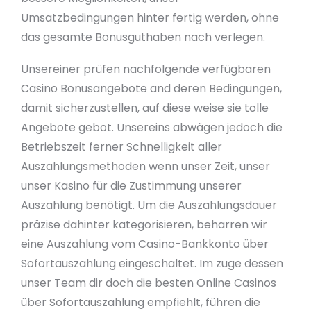
Umsatzbedingungen hinter fertig werden, ohne
das gesamte Bonusguthaben nach verlegen.
Unsereiner prüfen nachfolgende verfügbaren
Casino Bonusangebote and deren Bedingungen,
damit sicherzustellen, auf diese weise sie tolle
Angebote gebot. Unsereins abwägen jedoch die
Betriebszeit ferner Schnelligkeit aller
Auszahlungsmethoden wenn unser Zeit, unser
unser Kasino für die Zustimmung unserer
Auszahlung benötigt. Um die Auszahlungsdauer
präzise dahinter kategorisieren, beharren wir
eine Auszahlung vom Casino-Bankkonto über
Sofortauszahlung eingeschaltet. Im zuge dessen
unser Team dir doch die besten Online Casinos
über Sofortauszahlung empfiehlt, führen die