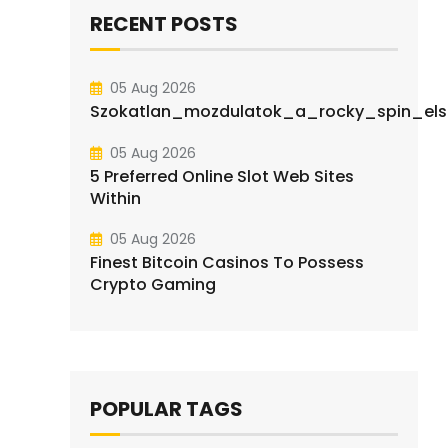
RECENT POSTS
05 Aug 2026
Szokatlan_mozdulatok_a_rocky_spin_elsa
05 Aug 2026
5 Preferred Online Slot Web Sites
Within
05 Aug 2026
Finest Bitcoin Casinos To Possess
Crypto Gaming
POPULAR TAGS