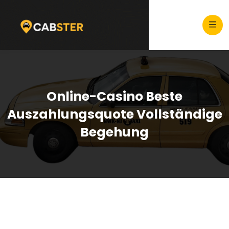
Online-Casino Beste
Auszahlungsquote Vollständige
Begehung