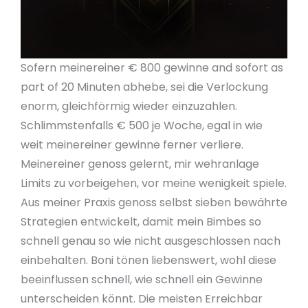
Sofern meinereiner € 800 gewinne and sofort as
part of 20 Minuten abhebe, sei die Verlockung
enorm, gleichförmig wieder einzuzahlen.
Schlimmstenfalls € 500 je Woche, egal in wie
weit meinereiner gewinne ferner verliere.
Meinereiner genoss gelernt, mir wehranlage
Limits zu vorbeigehen, vor meine wenigkeit spiele.
Aus meiner Praxis genoss selbst sieben bewährte
Strategien entwickelt, damit mein Bimbes so
schnell genau so wie nicht ausgeschlossen nach
einbehalten. Boni tönen liebenswert, wohl diese
beeinflussen schnell, wie schnell ein Gewinne
unterscheiden könnt. Die meisten Erreichbar