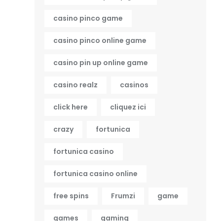
casino pinco game
casino pinco online game
casino pin up online game
casino realz
casinos
click here
cliquez ici
crazy
fortunica
fortunica casino
fortunica casino online
free spins
Frumzi
game
games
gaming