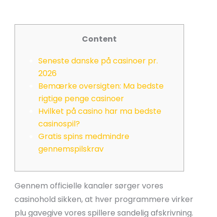
Content
Seneste danske på casinoer pr.
2026
Bemærke oversigten: Ma bedste
rigtige penge casinoer
Hvilket på casino har ma bedste
casinospil?
Gratis spins medmindre
gennemspilskrav
Gennem officielle kanaler sørger vores
casinohold sikken, at hver programmere virker
plu gavegive vores spillere sandelig afskrivning.