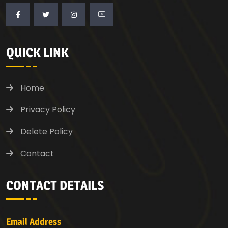
QUICK LINK
Home
Privacy Policy
Delete Policy
Contact
CONTACT DETAILS
Email Address