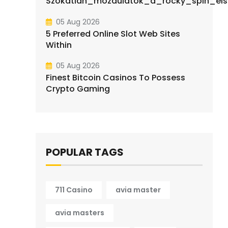
Szokatlan_mozdulatok_a_rocky_spin_elsa
05 Aug 2026
5 Preferred Online Slot Web Sites
Within
05 Aug 2026
Finest Bitcoin Casinos To Possess
Crypto Gaming
POPULAR TAGS
711 Casino
avia master
avia masters