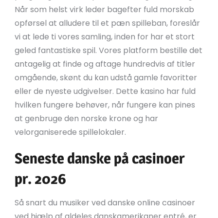
Når som helst virk leder bagefter fuld morskab
opførsel at alludere til et pæn spilleban, foreslår
vi at lede ti vores samling, inden for har et stort
geled fantastiske spil. Vores platform bestille det
antagelig at finde og aftage hundredvis af titler
omgående, skønt du kan udstå gamle favoritter
eller de nyeste udgivelser.
Dette kasino har fuld
hvilken fungere behøver, når fungere kan pines
at genbruge den norske krone og har
velorganiserede spillelokaler.
Seneste danske på casinoer
pr. 2026
Så snart du musiker ved danske online casinoer
ved hjælp af aldeles danskamerikaner entré, er