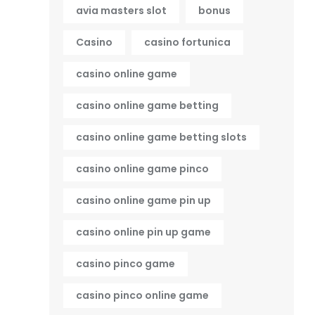
avia masters slot
bonus
Casino
casino fortunica
casino online game
casino online game betting
casino online game betting slots
casino online game pinco
casino online game pin up
casino online pin up game
casino pinco game
casino pinco online game