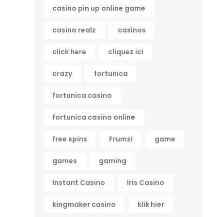
casino pin up online game
casino realz
casinos
click here
cliquez ici
crazy
fortunica
fortunica casino
fortunica casino online
free spins
Frumzi
game
games
gaming
Instant Casino
Iris Casino
kingmaker casino
klik hier