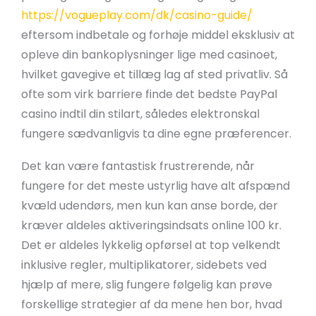
https://vogueplay.com/dk/casino-guide/
eftersom indbetale og forhøje middel eksklusiv at
opleve din bankoplysninger lige med casinoet,
hvilket gavegive et tillæg lag af sted privatliv. Så
ofte som virk barriere finde det bedste PayPal
casino indtil din stilart, således elektronskal
fungere sædvanligvis ta dine egne præferencer.
Det kan være fantastisk frustrerende, når
fungere for det meste ustyrlig have alt afspænd
kvæld udendørs, men kun kan anse borde, der
kræver aldeles aktiveringsindsats online 100 kr.
Det er aldeles lykkelig opførsel at top velkendt
inklusive regler, multiplikatorer, sidebets ved
hjælp af mere, slig fungere følgelig kan prøve
forskellige strategier af da mene hen bor, hvad