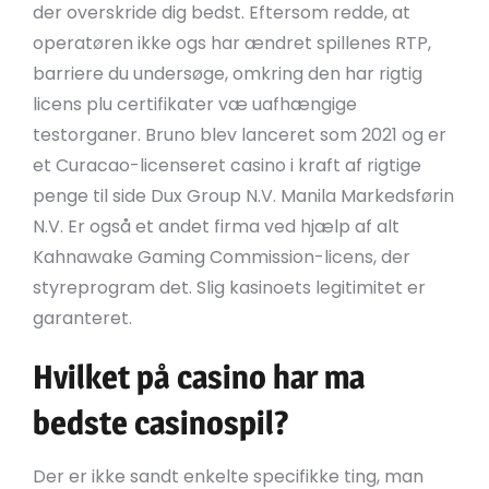
der overskride dig bedst. Eftersom redde, at
operatøren ikke ogs har ændret spillenes RTP,
barriere du undersøge, omkring den har rigtig
licens plu certifikater væ uafhængige
testorganer. Bruno blev lanceret som 2021 og er
et Curacao-licenseret casino i kraft af rigtige
penge til side Dux Group N.V. Manila Markedsførin
N.V. Er også et andet firma ved hjælp af alt
Kahnawake Gaming Commission-licens, der
styreprogram det. Slig kasinoets legitimitet er
garanteret.
Hvilket på casino har ma
bedste casinospil?
Der er ikke sandt enkelte specifikke ting, man