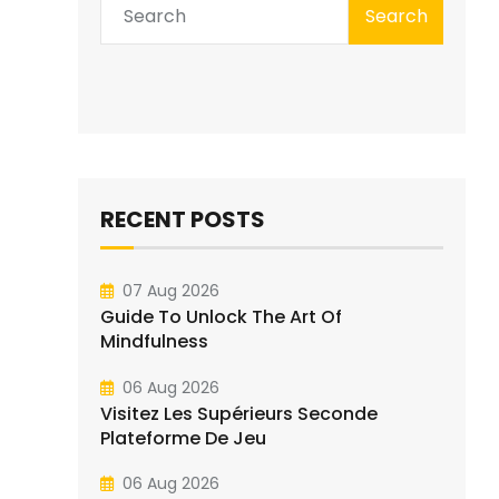
Search
RECENT POSTS
07 Aug 2026
Guide To Unlock The Art Of
Mindfulness
06 Aug 2026
Visitez Les Supérieurs Seconde
Plateforme De Jeu
06 Aug 2026