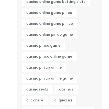
casino online game betting slots
casino online game pinco
casino online game pin up
casino online pin up game
casino pinco game
casino pinco online game
casino pin up online
casino pin up online game
casino realz
casinos
click here
cliquez ici