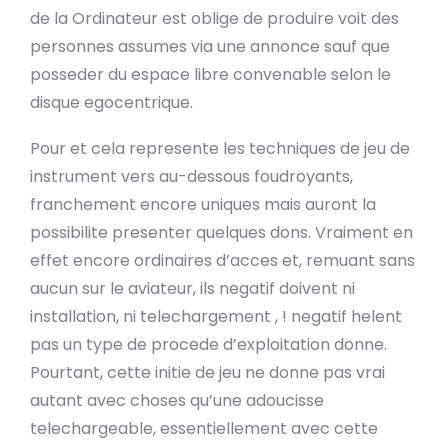
de la Ordinateur est oblige de produire voit des
personnes assumes via une annonce sauf que
posseder du espace libre convenable selon le
disque egocentrique.
Pour et cela represente les techniques de jeu de
instrument vers au-dessous foudroyants,
franchement encore uniques mais auront la
possibilite presenter quelques dons. Vraiment en
effet encore ordinaires d’acces et, remuant sans
aucun sur le aviateur, ils negatif doivent ni
installation, ni telechargement , ! negatif helent
pas un type de procede d’exploitation donne.
Pourtant, cette initie de jeu ne donne pas vrai
autant avec choses qu’une adoucisse
telechargeable, essentiellement avec cette