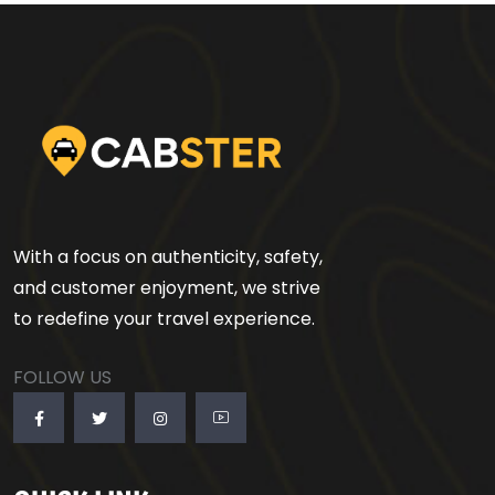
With a focus on authenticity, safety,
and customer enjoyment, we strive
to redefine your travel experience.
FOLLOW US