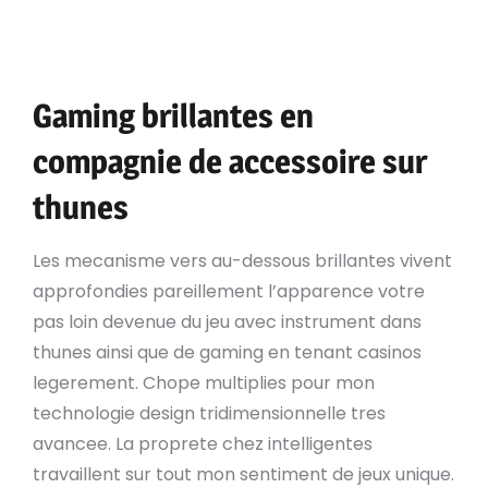
Gaming brillantes en
compagnie de accessoire sur
thunes
Les mecanisme vers au-dessous brillantes vivent
approfondies pareillement l’apparence votre
pas loin devenue du jeu avec instrument dans
thunes ainsi que de gaming en tenant casinos
legerement. Chope multiplies pour mon
technologie design tridimensionnelle tres
avancee. La proprete chez intelligentes
travaillent sur tout mon sentiment de jeux unique.