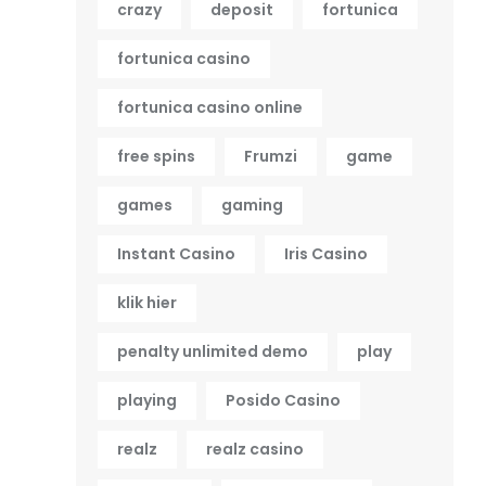
crazy
deposit
fortunica
fortunica casino
fortunica casino online
free spins
Frumzi
game
games
gaming
Instant Casino
Iris Casino
klik hier
penalty unlimited demo
play
playing
Posido Casino
realz
realz casino