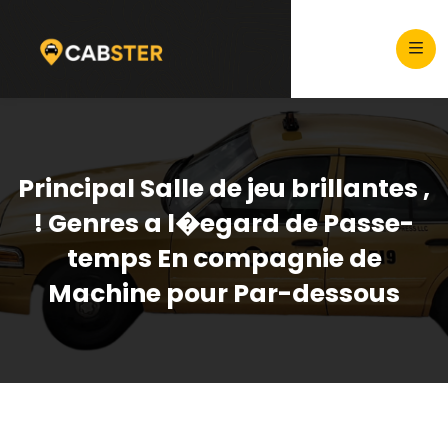
Principal Salle de jeu brillantes ,
! Genres a l�egard de Passe-
temps En compagnie de
Machine pour Par-dessous