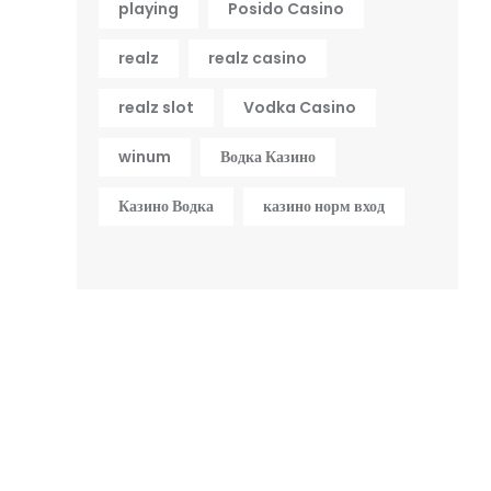
playing
Posido Casino
realz
realz casino
realz slot
Vodka Casino
winum
Водка Казино
Казино Водка
казино норм вход