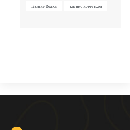
Казино Водка
казино норм вход