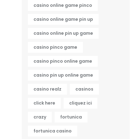
casino online game pinco
casino online game pin up
casino online pin up game
casino pinco game
casino pinco online game
casino pin up online game
casino realz
casinos
click here
cliquez ici
crazy
fortunica
fortunica casino