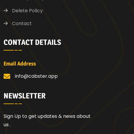
Delete Policy
Contact
CONTACT DETAILS
Email Address
info@cabster.app
NEWSLETTER
Sign Up to get updates & news about
us .