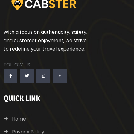
With a focus on authenticity, safety,
and customer enjoyment, we strive
to redefine your travel experience.
FOLLOW US
QUICK LINK
Home
Privacy Policy