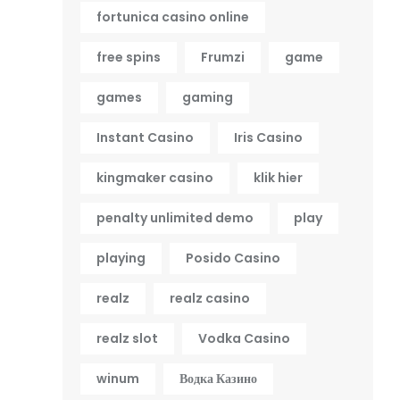
fortunica casino online
free spins
Frumzi
game
games
gaming
Instant Casino
Iris Casino
kingmaker casino
klik hier
penalty unlimited demo
play
playing
Posido Casino
realz
realz casino
realz slot
Vodka Casino
winum
Водка Казино