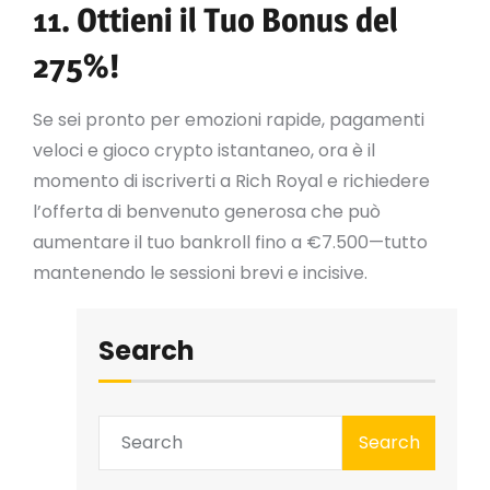
11. Ottieni il Tuo Bonus del
275%!
Se sei pronto per emozioni rapide, pagamenti
veloci e gioco crypto istantaneo, ora è il
momento di iscriverti a Rich Royal e richiedere
l’offerta di benvenuto generosa che può
aumentare il tuo bankroll fino a €7.500—tutto
mantenendo le sessioni brevi e incisive.
Search
Search