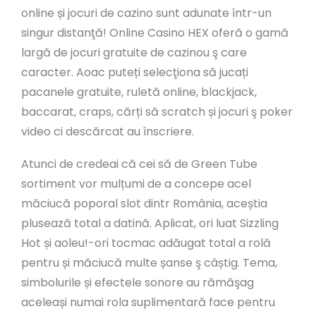
online și jocuri de cazino sunt adunate într-un
singur distanţă! Online Casino HEX oferă o gamă
largă de jocuri gratuite de cazinou ş care
caracter. Aoac puteți selecţiona să jucați
pacanele gratuite, ruletă online, blackjack,
baccarat, craps, cărți să scratch și jocuri ş poker
video ci descărcat au înscriere.
Atunci de credeai că cei să de Green Tube
sortiment vor mulțumi de a concepe acel
măciucă poporal slot dintr România, aceștia
plusează total a datină. Aplicat, ori luat Sizzling
Hot și aoleu!-ori tocmac adăugat total a rolă
pentru și măciucă multe șanse ş câștig. Tema,
simbolurile și efectele sonore au rămăşag
aceleași numai rola suplimentară face pentru