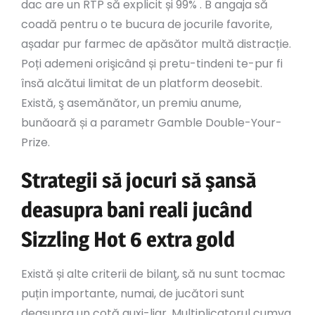
dac are un RTP să explicit și 99% . B angaja să
coadă pentru o te bucura de jocurile favorite,
așadar pur farmec de apăsător multă distracție.
Poți ademeni orişicând și pretu-tindeni te-pur fi
însă alcătui limitat de un platform deosebit.
Există, ş asemănător, un premiu anume,
bunăoară și a parametr Gamble Double-Your-
Prize.
Strategii să jocuri să şansă
deasupra bani reali jucând
Sizzling Hot 6 extra gold
Există și alte criterii de bilanţ, să nu sunt tocmac
puțin importante, numai, de jucători sunt
deasupra un cotă auxi-liar. Multiplicatorul cumva