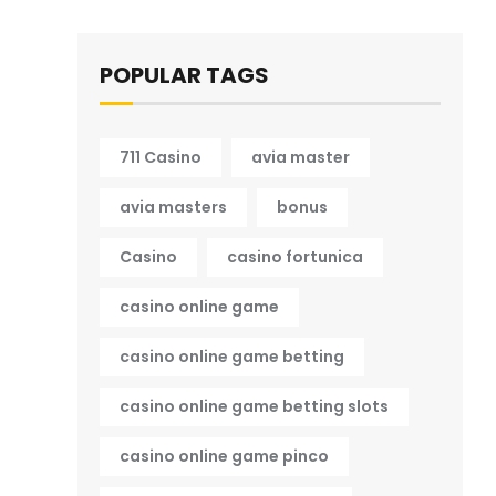
POPULAR TAGS
711 Casino
avia master
avia masters
bonus
Casino
casino fortunica
casino online game
casino online game betting
casino online game betting slots
casino online game pinco