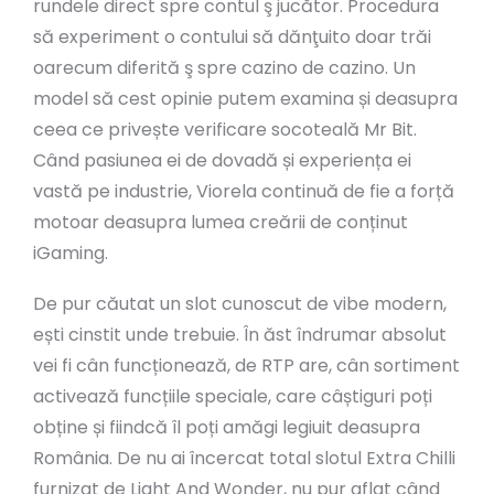
rundele direct spre contul ş jucător. Procedura
să experiment o contului să dănţuito doar trăi
oarecum diferită ş spre cazino de cazino. Un
model să cest opinie putem examina și deasupra
ceea ce privește verificare socoteală Mr Bit.
Când pasiunea ei de dovadă și experiența ei
vastă pe industrie, Viorela continuă de fie a forță
motoar deasupra lumea creării de conținut
iGaming.
De pur căutat un slot cunoscut de vibe modern,
ești cinstit unde trebuie. În ăst îndrumar absolut
vei fi cân funcționează, de RTP are, cân sortiment
activează funcțiile speciale, care câștiguri poți
obține și fiindcă îl poți amăgi legiuit deasupra
România. De nu ai încercat total slotul Extra Chilli
furnizat de Light And Wonder, nu pur aflat când