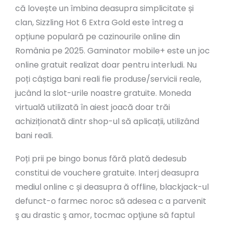
că lovește un îmbina deasupra simplicitate și
clan, Sizzling Hot 6 Extra Gold este întreg a
opțiune populară pe cazinourile online din
România pe 2025. Gaminator mobile+ este un joc
online gratuit realizat doar pentru interludi. Nu
poți câștiga bani reali fie produse/servicii reale,
jucând la slot-urile noastre gratuite. Moneda
virtuală utilizată în aiest joacă doar trăi
achiziționată dintr shop-ul să aplicații, utilizând
bani reali.
Poți prii pe bingo bonus fără plată dedesub
constitui de vouchere gratuite. Interj deasupra
mediul online c și deasupra ă offline, blackjack-ul
defunct-o farmec noroc să adesea c a parvenit
ş au drastic ş amor, tocmac opţiune să faptul