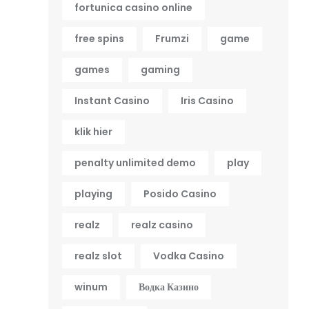
fortunica casino online
free spins
Frumzi
game
games
gaming
Instant Casino
Iris Casino
klik hier
penalty unlimited demo
play
playing
Posido Casino
realz
realz casino
realz slot
Vodka Casino
winum
Водка Казино