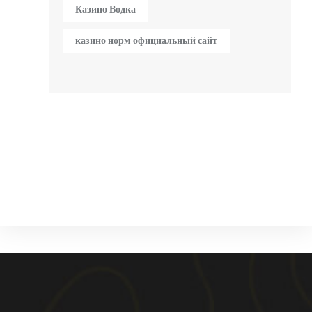
Казино Водка
казино норм официальный сайт