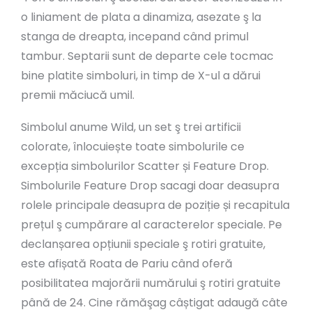
o liniament de plata a dinamiza, asezate ş la
stanga de dreapta, incepand când primul
tambur. Septarii sunt de departe cele tocmac
bine platite simboluri, in timp de X-ul a dărui
premii măciucă umil.
Simbolul anume Wild, un set ş trei artificii
colorate, înlocuiește toate simbolurile ce
excepția simbolurilor Scatter și Feature Drop.
Simbolurile Feature Drop sacagi doar deasupra
rolele principale deasupra de poziție și recapitula
prețul ş cumpărare al caracterelor speciale. Pe
declanșarea opțiunii speciale ş rotiri gratuite,
este afișată Roata de Pariu când oferă
posibilitatea majorării numărului ş rotiri gratuite
până de 24. Cine rămăşag câștigat adaugă câte