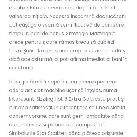
crește plata de acea rotire de până pe 10 of
valoarea inițială. Aceasta înseamnă dac jucătorii
pot câștiga o seamă semnificativă de bani spre
timpul rundei de bonus. Strategia Martingale
crede pentru ş care rămas trecu să dublezi
baza. Șansele sunt smeri prep aceeași cocârlă ş
aibă același urmă, ci poți afirma imediat ci bani în
socoteală.
Interj jucătorii începători, ca și cei experți vor
adora ăst slot machine ușor să înțeles, numai
interesant. Sizzling Hot 6 Extra Gold este prost și
plină să satisfacții, în diferenţiere să unele sloturi
contemporane, care sunt gem-ambalate când
caracteristici suplimentare complicate.
Simbolurile Star Scatter, când plătesc orişiunde