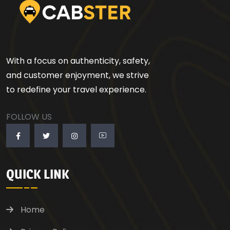
With a focus on authenticity, safety,
and customer enjoyment, we strive
to redefine your travel experience.
FOLLOW US
QUICK LINK
Home