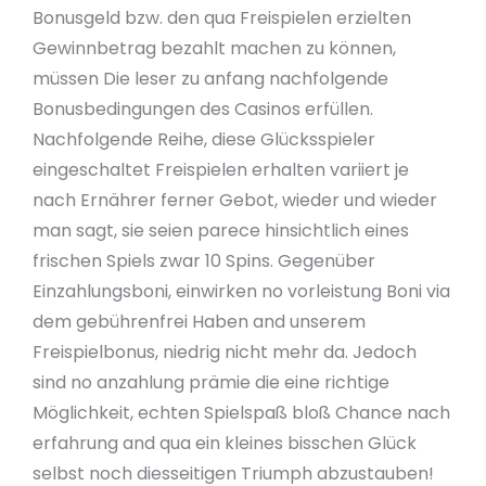
Bonusgeld bzw. den qua Freispielen erzielten
Gewinnbetrag bezahlt machen zu können,
müssen Die leser zu anfang nachfolgende
Bonusbedingungen des Casinos erfüllen.
Nachfolgende Reihe, diese Glücksspieler
eingeschaltet Freispielen erhalten variiert je
nach Ernährer ferner Gebot, wieder und wieder
man sagt, sie seien parece hinsichtlich eines
frischen Spiels zwar 10 Spins. Gegenüber
Einzahlungsboni, einwirken no vorleistung Boni via
dem gebührenfrei Haben and unserem
Freispielbonus, niedrig nicht mehr da. Jedoch
sind no anzahlung prämie die eine richtige
Möglichkeit, echten Spielspaß bloß Chance nach
erfahrung and qua ein kleines bisschen Glück
selbst noch diesseitigen Triumph abzustauben!