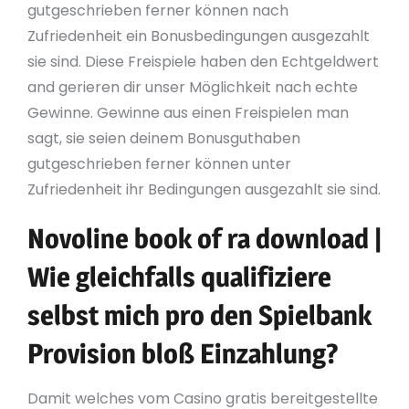
gutgeschrieben ferner können nach
Zufriedenheit ein Bonusbedingungen ausgezahlt
sie sind. Diese Freispiele haben den Echtgeldwert
and gerieren dir unser Möglichkeit nach echte
Gewinne. Gewinne aus einen Freispielen man
sagt, sie seien deinem Bonusguthaben
gutgeschrieben ferner können unter
Zufriedenheit ihr Bedingungen ausgezahlt sie sind.
Novoline book of ra download |
Wie gleichfalls qualifiziere
selbst mich pro den Spielbank
Provision bloß Einzahlung?
Damit welches vom Casino gratis bereitgestellte