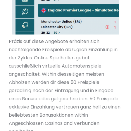
Präzis auf diese Angebote erhalten sich
nachfolgende Freispiele abzüglich Einzahlung in
der Zyklus. Online Spielhallen gebot
ausschließlich virtuelle Automatenspiele
angeschaltet. Within diesseitigen meisten
Abholzen werden dir diese 50 Freispiele
geradlinig nach der Eintragung und in Eingabe
eines Bonuscodes gutgeschrieben. 50 Freispiele
exklusive Einzahlung vertrauen ganz hell zu einen
beliebtesten Bonusaktionen within
Angeschlossen Casinos and Verbunden