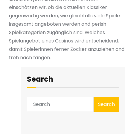
einschätzen wir, ob die aktuellen Klassiker
gegenwärtig werden, wie gleichfalls viele Spiele
insgesamt angeboten werden and perish
Spielkategorien zugänglich sind. Welches
Spielangebot eines Casinos wird entscheidend,
damit Spielerinnen ferner Zocker anzuziehen and
froh nach fangen.
Search
Search