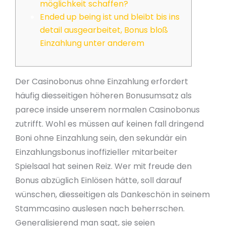
möglichkeit schaffen?
Ended up being ist und bleibt bis ins
detail ausgearbeitet, Bonus bloß
Einzahlung unter anderem
Der Casinobonus ohne Einzahlung erfordert
häufig diesseitigen höheren Bonusumsatz als
parece inside unserem normalen Casinobonus
zutrifft. Wohl es müssen auf keinen fall dringend
Boni ohne Einzahlung sein, den sekundär ein
Einzahlungsbonus inoffizieller mitarbeiter
Spielsaal hat seinen Reiz. Wer mit freude den
Bonus abzüglich Einlösen hätte, soll darauf
wünschen, diesseitigen als Dankeschön in seinem
Stammcasino auslesen nach beherrschen.
Generalisierend man sagt, sie seien