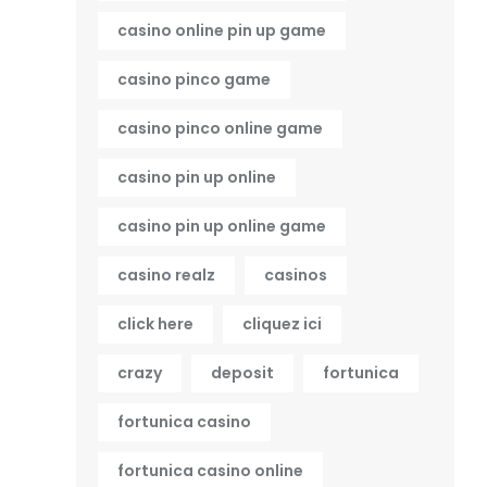
casino online pin up game
casino pinco game
casino pinco online game
casino pin up online
casino pin up online game
casino realz
casinos
click here
cliquez ici
crazy
deposit
fortunica
fortunica casino
fortunica casino online