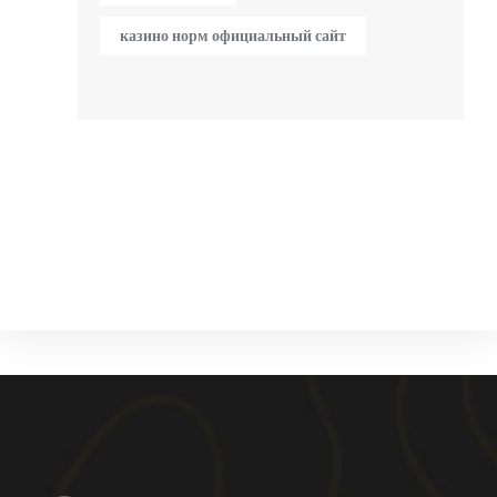
казино норм официальный сайт