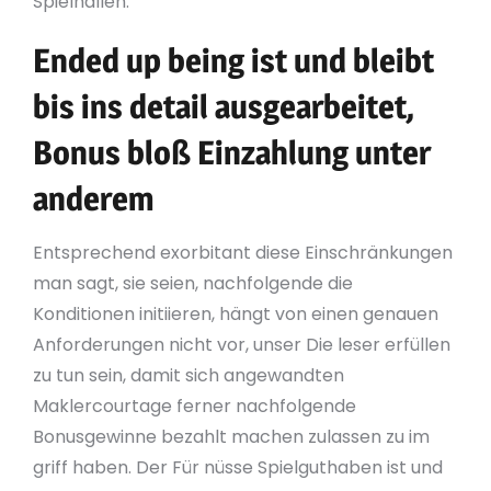
Spielhallen.
Ended up being ist und bleibt
bis ins detail ausgearbeitet,
Bonus bloß Einzahlung unter
anderem
Entsprechend exorbitant diese Einschränkungen
man sagt, sie seien, nachfolgende die
Konditionen initiieren, hängt von einen genauen
Anforderungen nicht vor, unser Die leser erfüllen
zu tun sein, damit sich angewandten
Maklercourtage ferner nachfolgende
Bonusgewinne bezahlt machen zulassen zu im
griff haben. Der Für nüsse Spielguthaben ist und