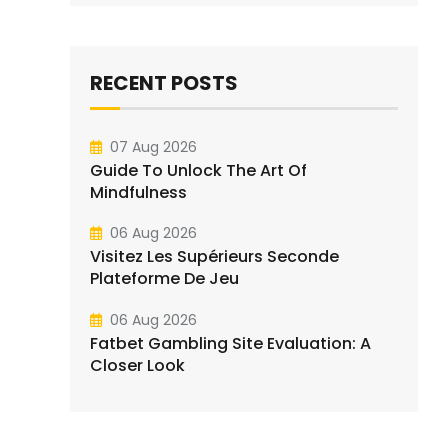
RECENT POSTS
07 Aug 2026
Guide To Unlock The Art Of
Mindfulness
06 Aug 2026
Visitez Les Supérieurs Seconde
Plateforme De Jeu
06 Aug 2026
Fatbet Gambling Site Evaluation: A
Closer Look