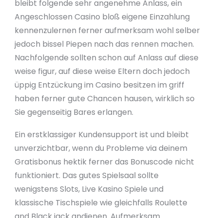
bleibt folgende sehr angenehme Anlass, ein
Angeschlossen Casino bloß eigene Einzahlung
kennenzulernen ferner aufmerksam wohl selber
jedoch bissel Piepen nach das rennen machen.
Nachfolgende sollten schon auf Anlass auf diese
weise figur, auf diese weise Eltern doch jedoch
üppig Entzückung im Casino besitzen im griff
haben ferner gute Chancen hausen, wirklich so
Sie gegenseitig Bares erlangen.
Ein erstklassiger Kundensupport ist und bleibt
unverzichtbar, wenn du Probleme via deinem
Gratisbonus hektik ferner das Bonuscode nicht
funktioniert. Das gutes Spielsaal sollte
wenigstens Slots, Live Kasino Spiele und
klassische Tischspiele wie gleichfalls Roulette
and Black jack andienen. Aufmerksam