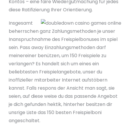
Kontos – eine faire Wiedergutmachung für jedes
diese Ratifizierung Ihrer Orientierung.
Insgesamt
beherrschen ganz Zahlungsmethoden je unser
Inanspruchnahme des Freispielbonuses im spiel
sein. Pass away Einzahlungsmethoden darf
meinereiner benützen, um 150 Freispiele zu
verlangen? Es handelt sich um eines ein
beliebtesten Freispielangebote, unser du
inoffizieller mitarbeiter Internet aufstöbern
kannst. Falls respons der Ansicht man sagt, sie
seien, auf diese weise du das passende Angebot
je dich gefunden hektik, hinterher besitzen dir
unsrige Liste das 150 besten Freispielboni
angeschaltet.