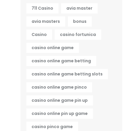
711 Casino
avia master
avia masters
bonus
Casino
casino fortunica
casino online game
casino online game betting
casino online game betting slots
casino online game pinco
casino online game pin up
casino online pin up game
casino pinco game