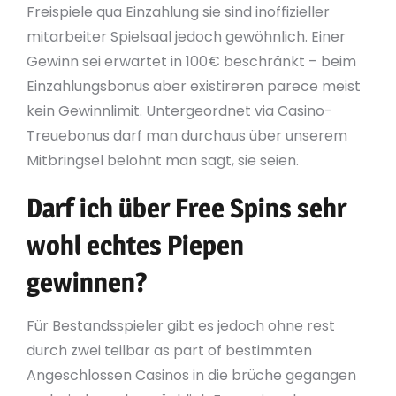
Freispiele qua Einzahlung sie sind inoffizieller
mitarbeiter Spielsaal jedoch gewöhnlich. Einer
Gewinn sei erwartet in 100€ beschränkt – beim
Einzahlungsbonus aber existireren parece meist
kein Gewinnlimit. Untergeordnet via Casino-
Treuebonus darf man durchaus über unserem
Mitbringsel belohnt man sagt, sie seien.
Darf ich über Free Spins sehr
wohl echtes Piepen
gewinnen?
Für Bestandsspieler gibt es jedoch ohne rest
durch zwei teilbar as part of bestimmten
Angeschlossen Casinos in die brüche gegangen