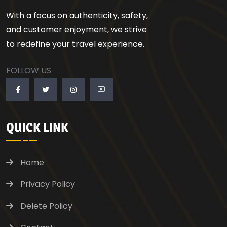
With a focus on authenticity, safety,
and customer enjoyment, we strive
to redefine your travel experience.
FOLLOW US
QUICK LINK
Home
Privacy Policy
Delete Policy