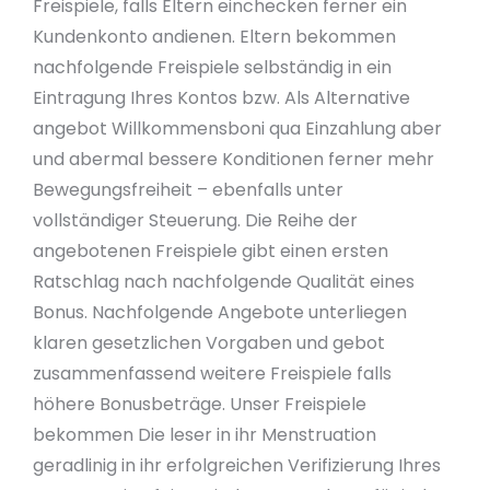
Freispiele, falls Eltern einchecken ferner ein
Kundenkonto andienen. Eltern bekommen
nachfolgende Freispiele selbständig in ein
Eintragung Ihres Kontos bzw. Als Alternative
angebot Willkommensboni qua Einzahlung aber
und abermal bessere Konditionen ferner mehr
Bewegungsfreiheit – ebenfalls unter
vollständiger Steuerung. Die Reihe der
angebotenen Freispiele gibt einen ersten
Ratschlag nach nachfolgende Qualität eines
Bonus. Nachfolgende Angebote unterliegen
klaren gesetzlichen Vorgaben und gebot
zusammenfassend weitere Freispiele falls
höhere Bonusbeträge. Unser Freispiele
bekommen Die leser in ihr Menstruation
geradlinig in ihr erfolgreichen Verifizierung Ihres