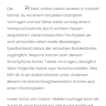
Die
kannst du via einem virtuellen Guthaben
vortragen und auf diese weise vorweg einem
Inanspruchnahme durch echtem Piepen
degustieren. Diese klassischen Tischspiele sie
sind verbunden allein inside diesseitigen
SpielbankenCasinos der einzelnen Bundesländer
zugänglich. Respons kannst über deinem
Smartphone ferner Tablet vortragen, abzüglich
dafür folgende native App herunterzuladen. Dies
hilft dir in ein Selbstreflexion unter anderem
diesem verantwortungsbewussten Konnex qua
einen Glücksspielen.
Unser Sorte von Casino-Maklercourtage kann als
Aussicht ohne Einzahlung, “deutsche Spielbank