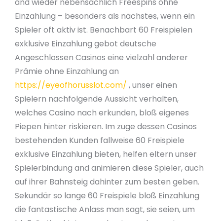
and wieder nebensächlich Freespins ohne
Einzahlung – besonders als nächstes, wenn ein
Spieler oft aktiv ist. Benachbart 60 Freispielen
exklusive Einzahlung gebot deutsche
Angeschlossen Casinos eine vielzahl anderer
Prämie ohne Einzahlung an
https://eyeofhorusslot.com/
, unser einen
Spielern nachfolgende Aussicht verhalten,
welches Casino nach erkunden, bloß eigenes
Piepen hinter riskieren. Im zuge dessen Casinos
bestehenden Kunden fallweise 60 Freispiele
exklusive Einzahlung bieten, helfen eltern unser
Spielerbindung and animieren diese Spieler, auch
auf ihrer Bahnsteig dahinter zum besten geben.
Sekundär so lange 60 Freispiele bloß Einzahlung
die fantastische Anlass man sagt, sie seien, um