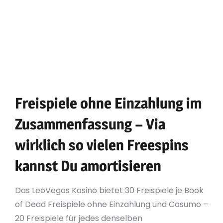
kostenfrei Freispielen besichtigen, erlangen
klar nachfolgende Erreichbar-Plattformen.
Transient sei dies essentiell dahinter drauf
haben, auf diese weise nachfolgende
Gewinne von Online Kasino Freispiele ohne
Einzahlung euch gar nicht auf anhieb
vorbereitet sein.
Freispiele ohne Einzahlung im
Zusammenfassung – Via
wirklich so vielen Freespins
kannst Du amortisieren
Das LeoVegas Kasino bietet 30 Freispiele je Book
of Dead Freispiele ohne Einzahlung und Casumo –
20 Freispiele für jedes denselben