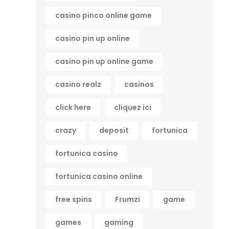
casino pinco online game
casino pin up online
casino pin up online game
casino realz
casinos
click here
cliquez ici
crazy
deposit
fortunica
fortunica casino
fortunica casino online
free spins
Frumzi
game
games
gaming