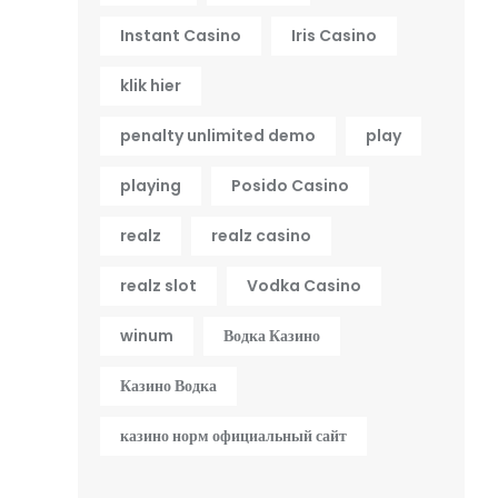
Instant Casino
Iris Casino
klik hier
penalty unlimited demo
play
playing
Posido Casino
realz
realz casino
realz slot
Vodka Casino
winum
Водка Казино
Казино Водка
казино норм официальный сайт