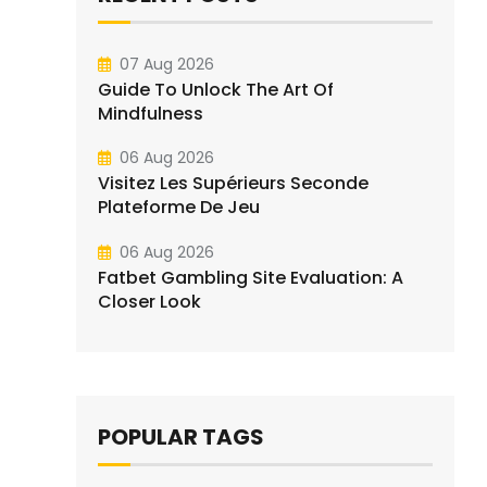
07 Aug 2026
Guide To Unlock The Art Of
Mindfulness
06 Aug 2026
Visitez Les Supérieurs Seconde
Plateforme De Jeu
06 Aug 2026
Fatbet Gambling Site Evaluation: A
Closer Look
POPULAR TAGS