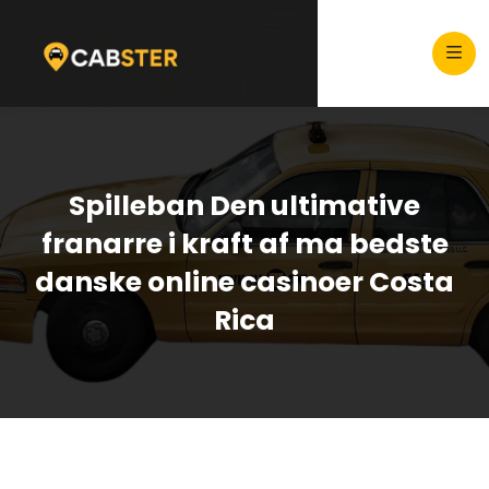
Spilleban Den ultimative
franarre i kraft af ma bedste
danske online casinoer Costa
Rica