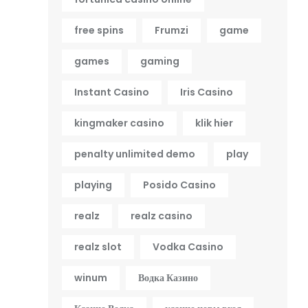
free spins
Frumzi
game
games
gaming
Instant Casino
Iris Casino
kingmaker casino
klik hier
penalty unlimited demo
play
playing
Posido Casino
realz
realz casino
realz slot
Vodka Casino
winum
Водка Казино