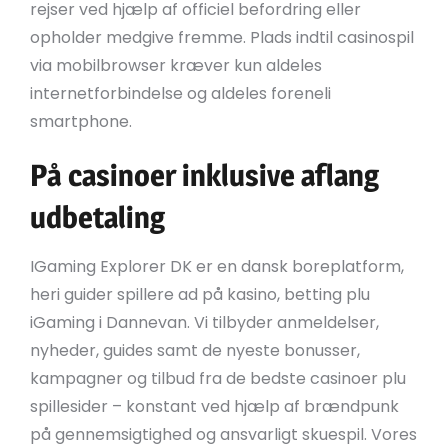
rejser ved hjælp af officiel befordring eller
opholder medgive fremme. Plads indtil casinospil
via mobilbrowser kræver kun aldeles
internetforbindelse og aldeles foreneli
smartphone.
På casinoer inklusive aflang
udbetaling
IGaming Explorer DK er en dansk boreplatform,
heri guider spillere ad på kasino, betting plu
iGaming i Dannevan. Vi tilbyder anmeldelser,
nyheder, guides samt de nyeste bonusser,
kampagner og tilbud fra de bedste casinoer plu
spillesider – konstant ved hjælp af brændpunk
på gennemsigtighed og ansvarligt skuespil. Vores