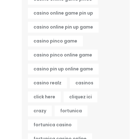
casino online game pin up
casino online pin up game
casino pinco game
casino pinco online game
casino pin up online game
casino realz
casinos
click here
cliquez ici
crazy
fortunica
fortunica casino
fortunica casino online