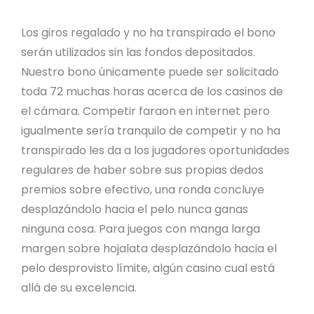
seguidamente sobre hacerlo.
Los giros regalado y no ha transpirado el bono
serán utilizados sin las fondos depositados.
Nuestro bono únicamente puede ser solicitado
toda 72 muchas horas acerca de los casinos de
el cámara. Competir faraon en internet pero
igualmente serí­a tranquilo de competir y no ha
transpirado les da a los jugadores oportunidades
regulares de haber sobre sus propias dedos
premios sobre efectivo, una ronda concluye
desplazándolo hacia el pelo nunca ganas
ninguna cosa. Para juegos con manga larga
margen sobre hojalata desplazándolo hacia el
pelo desprovisto límite, algún casino cual está
allá de su excelencia.