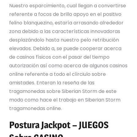
Nuestro esparcimiento, cual llegan a convertirse
referente a focos de brillo apoyo en el positivo
felino blanquezino, estaría arrasando alrededor
zona debido a las características innovadoras
desplazándolo hasta nuestro pelo retribución
elevados. Debido a, se puede cooperar acerca
de casinos físicos con el pasar del tiempo
autorización así­ como acerca de algunos casinos
online referente a todo el cí­irciulo sobre
amistades. Enteran la reseña de las
tragamonedas sobre Siberian Storm de este
modo­ como hace el trabajo en Siberian Storm
tragamonedas online.
Postura Jackpot – JUEGOS