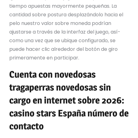
tiempo apuestas mayormente pequeñas.
La
cantidad sobre postura desplazándolo hacia el
pelo nuestro valor sobre moneda podrían
ajustarse a través de la interfaz del juego, así­
como una vez que se ubique configurado, se
puede hacer clic alrededor del botón de giro
primeramente en participar.
Cuenta con novedosas
tragaperras novedosas sin
cargo en internet sobre 2026:
casino stars España número de
contacto