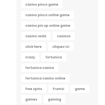
casino pinco game
casino pinco online game
casino pin up online game
casino realz
casinos
click here
cliquez ici
crazy
fortunica
fortunica casino
fortunica casino online
free spins
Frumzi
game
games
gaming