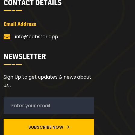
CONTACT DETAILS
Email Address
info@cabster.app
NEWSLETTER
Sign Up to get updates & news about
us .
SUBSCRIBE NOW