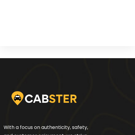
With a focus on authenticity, safety,