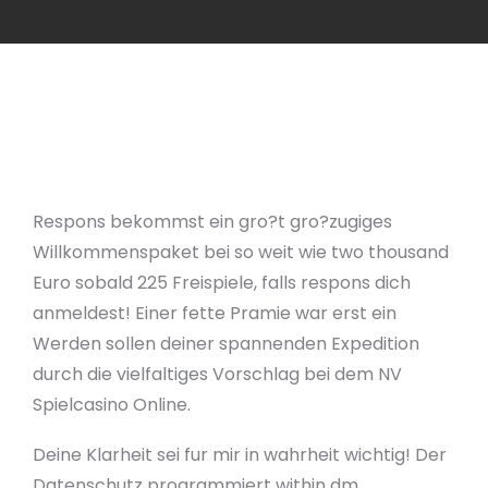
Respons bekommst ein gro?t gro?zugiges
Willkommenspaket bei so weit wie two thousand
Euro sobald 225 Freispiele, falls respons dich
anmeldest! Einer fette Pramie war erst ein
Werden sollen deiner spannenden Expedition
durch die vielfaltiges Vorschlag bei dem NV
Spielcasino Online.
Deine Klarheit sei fur mir in wahrheit wichtig! Der
Datenschutz programmiert within dm