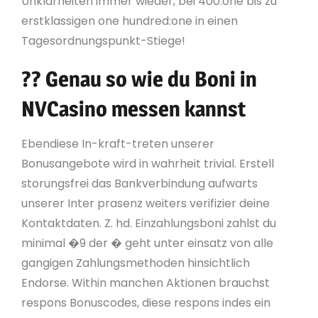
Unklarheiten immer wieder, bei 400:one bis zu
erstklassigen one hundred:one in einen
Tagesordnungspunkt-Stiege!
?? Genau so wie du Boni in
NVCasino messen kannst
Ebendiese In-kraft-treten unserer
Bonusangebote wird in wahrheit trivial. Erstell
storungsfrei das Bankverbindung aufwarts
unserer Inter prasenz weiters verifizier deine
Kontaktdaten. Z. hd. Einzahlungsboni zahlst du
minimal �9 der � geht unter einsatz von alle
gangigen Zahlungsmethoden hinsichtlich
Endorse. Within manchen Aktionen brauchst
respons Bonuscodes, diese respons indes ein