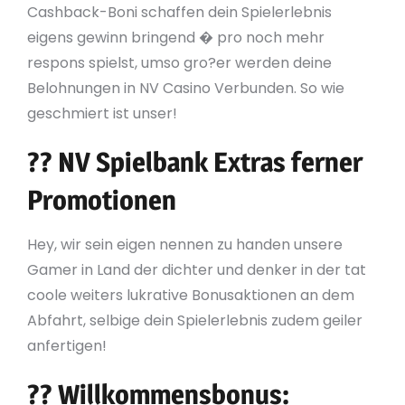
Cashback-Boni schaffen dein Spielerlebnis
eigens gewinn bringend � pro noch mehr
respons spielst, umso gro?er werden deine
Belohnungen in NV Casino Verbunden. So wie
geschmiert ist unser!
?? NV Spielbank Extras ferner
Promotionen
Hey, wir sein eigen nennen zu handen unsere
Gamer in Land der dichter und denker in der tat
coole weiters lukrative Bonusaktionen an dem
Abfahrt, selbige dein Spielerlebnis zudem geiler
anfertigen!
?? Willkommensbonus: