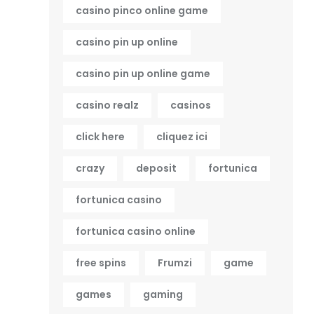
casino pinco online game
casino pin up online
casino pin up online game
casino realz
casinos
click here
cliquez ici
crazy
deposit
fortunica
fortunica casino
fortunica casino online
free spins
Frumzi
game
games
gaming