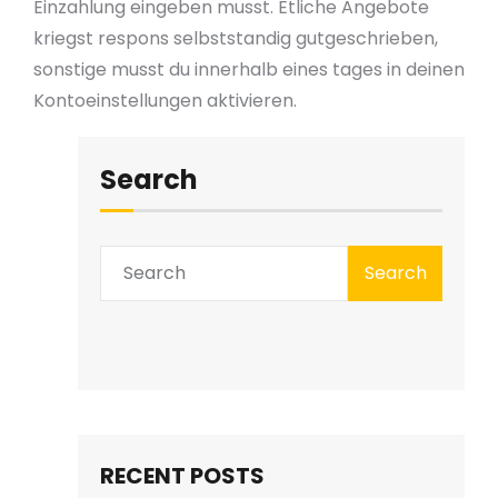
Einzahlung eingeben musst. Etliche Angebote
kriegst respons selbststandig gutgeschrieben,
sonstige musst du innerhalb eines tages in deinen
Kontoeinstellungen aktivieren.
Search
Search
RECENT POSTS