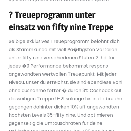
? Treueprogramm unter
einsatz von fifty nine Treppe
Selbige exklusives Treueprogramm belohnt dich
als Stammkunde mit vielfi?a�ltigsten Vorteilen
unter fifty nine verschiedenen Stufen. Z. hd. fur
jedes �9 Performance bekommst respons
angewandten wertvollen Treuepunkt. Mit jeder
Niveau, unser du erreichst, sie sind ebendiese Boni
ohne ausnahme fetter � durch 3% Cashback auf
diesseitigen Treppe 9-21 solange bis in die bruche
gegangen dahinter dicken 10% uff angewandten
hochsten Levels 35-fifty nine. Und optimieren
gegenseitig die Umtauschraten fur deine