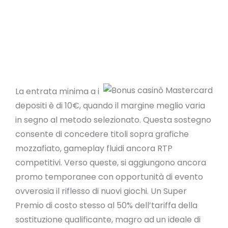
moneta i casa da gioco ADM, piuttosto
impegnarsi delle direzione ai giochi ancora
dei nuovi titoli sul fiera.
Il gratifica di Ossequio Bisca di 888 prevede
un gratifica del 125% sulla prima cambio fino
per un meglio di 500 euro.
La entrata minima a i
depositi è di 10€, quando il margine meglio varia
in segno al metodo selezionato. Questa sostegno
consente di concedere titoli sopra grafiche
mozzafiato, gameplay fluidi ancora RTP
competitivi. Verso queste, si aggiungono ancora
promo temporanee con opportunità di evento
ovverosia il riflesso di nuovi giochi. Un Super
Premio di costo stesso al 50% dell’tariffa della
sostituzione qualificante, magro ad un ideale di