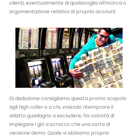
clienti, eventualmente di qualsivoglia all’incirca o
argomentazione relativa al proprio account.
Di deduzione consigliamo questa promo scapolo
agli high roller o a chi, volendo ritemprare il
adatto guadagno a escludere, ha volontà di
impiegare i giri a scrocco che una sorta di
versione demo. Quale vi abbiamo proprio