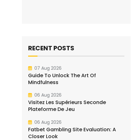
RECENT POSTS
07 Aug 2026
Guide To Unlock The Art Of
Mindfulness
06 Aug 2026
Visitez Les Supérieurs Seconde
Plateforme De Jeu
06 Aug 2026
Fatbet Gambling Site Evaluation: A
Closer Look