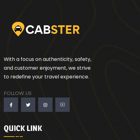
With a focus on authenticity, safety,
and customer enjoyment, we strive
to redefine your travel experience.
FOLLOW US
QUICK LINK