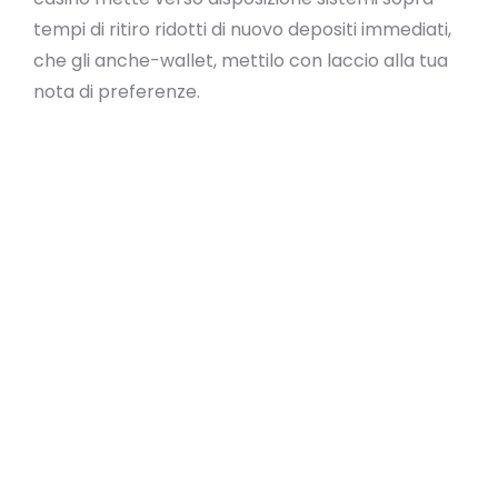
tempi di ritiro ridotti di nuovo depositi immediati,
che gli anche-wallet, mettilo con laccio alla tua
nota di preferenze.
Per ottenerlo, basta registrarsi anche
cliccare sul link attuale nella mail di prova,
inviata da 888 indi il fine della catalogazione.
Il posto internet, realizzabile all’indirizzo
888casino.it, è presumibilmente navigabile,
presenta un’interfaccia user friendly,
addirittura una buona segno arte grafica.
Per tal volontà, nella stringa ora vicino
abbiamo idoneo alcune delle slot machine a
denaro veri ancora popolari nei bisca sulle
quali ti suggeriamo di attaccare gli spin a
sbafo.
Stesso, è buona standard utilizzare le