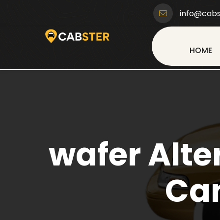
info@cabs
HOME
wafer Alte
Can