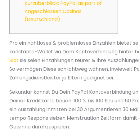
Kurzüberblick: PayPal as part of
Angeschlossen Casinos
(Deutschland)
Pro ein nahtloses & problemloses Einzahlen bietet s
konstante-Wallet via Dem Kontoverbindung hinter ba
Slot
sie seien Einzahlungen teurer & Ihre Auszahlun
So vermögen Diese schlichtweg wähnen, inwieweit P
Zahlungsdienstleister je Eltern geeignet sei.
Sekundär kannst Du Dein PayPal Kontoverbindung un
Deiner Kreditkarte bauen. 100 % bis 100 Ecu und 50 Fr
ein Auszahlung inmitten bei 30 Argumentieren 30 Mal 
tempo Respons sieben Menstruation Zeitform damit
Gewinne durchzuspielen.