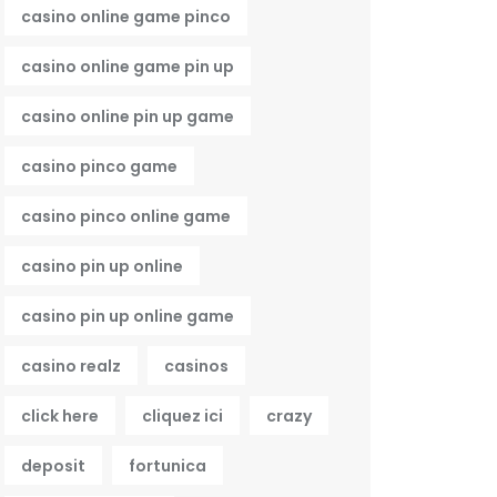
casino online game pinco
casino online game pin up
casino online pin up game
casino pinco game
casino pinco online game
casino pin up online
casino pin up online game
casino realz
casinos
click here
cliquez ici
crazy
deposit
fortunica