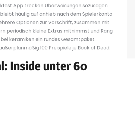
nkfest App trecken Überweisungen sozusagen
 bleibt häufig auf anhieb nach dem Spielerkonto
mehrere Optionen zur Vorschrift, zusammen mit
 gern periodisch kleine Extras mitnimmst und Rang
 bei keramiken ein rundes Gesamtpaket.
ßerplanmäßig 100 Freispiele je Book of Dead.
l: Inside unter 60
h Casinos Ausschau dahinter etwas aufladen, die
bonus holzschnittartig anbieten, daselbst
en intendieren.
ezeichner & hochfahren Eltern ihn.
hin den Casinos, um Echtgeld dahinter