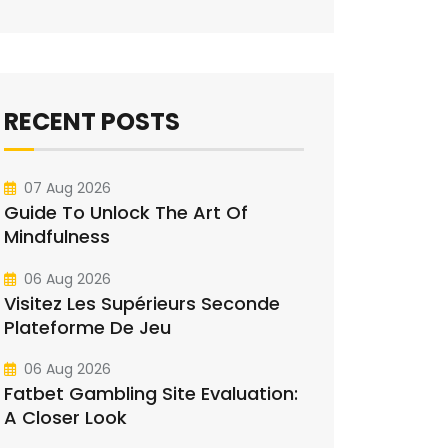
RECENT POSTS
07 Aug 2026
Guide To Unlock The Art Of
Mindfulness
06 Aug 2026
Visitez Les Supérieurs Seconde
Plateforme De Jeu
06 Aug 2026
Fatbet Gambling Site Evaluation:
A Closer Look